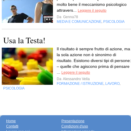
molto bene il meccanismo psicologico
attravers...
Leggere il seguito
Da
Genna78
MEDIA E COMUNICAZIONE
PSICOLOGIA
,
Usa la Testa!
Il risultato è sempre frutto di azione, ma
la sola azione non è sinonimo di
risultato. Esistono diversi tipi di persone:
– quelle che agiscono prima di pensare
...
Leggere il seguito
Da
Alessandro Vella
FORMAZIONE / ISTRUZIONE
LAVORO
,
,
PSICOLOGIA
Home
Presentazione
Contatti
Condizioni d'uso