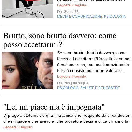
Leggere il seguito
Da
Genna78
MEDIA E COMUNICAZIONE
PSICOLOGIA
,
Brutto, sono brutto davvero: come
posso accettarmi?
Se sono brutto, brutto davvero, come
faccio ad accettarmi?L’accettazione non
è mai una resa, ma una liberazione.La
felicità consiste nel far prevalere le...
Leggere il seguito
Da
Pasqualefoglia
PSICOLOGIA
SALUTE E BENESSERE
,
"Lei mi piace ma è impegnata"
Vi prego aiutatemi, c'è una mia amica che frequento da circa due ann
che mi piace e che avevo anche provato a baciare circa un anno fa.
Leggere il seguito