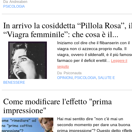
Da
Andreaben
PSICOLOGIA
In arrivo la cosiddetta “Pillola Rosa”, i
“Viagra femminile”: che cosa è il...
Iniziamo col dire che il flibanserin con il
viagra non ci azzecca proprio nulla. Il
viagra, ovvero il sildenafil, è il più famos
farmaco per il deficit erettil...
Leggere il
seguito
Da
Psiconauta
OPINIONI
PSICOLOGIA
SALUTE E
,
,
BENESSERE
Come modificare l'effetto "prima
impressione"
Hai mai sentito dire "non c'è mai un
secondo momento per dare una buona
prima impressione"? Questo detto riflett