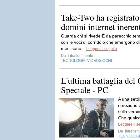
Take-Two ha registrato
domini internet inerent
Guarda chi si rivede È da parecchio temp
con le voci di corridoio che emergono di 
mesi sono...
Leggere il seguito
Da
Intrattenimento
TECNOLOGIA
VIDEOGIOCHI
,
L'ultima battaglia del
Speciale - PC
A una setti
rimozione d
sulla vers
Che qualco
Leggere il s
Da
Intratten
TECNOLOG