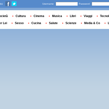
 su
Username
Password
ocietà
Cultura
Cinema
Musica
Libri
Viaggi
Tecnol
er Lei
Sesso
Cucina
Salute
Scienze
Media & Co