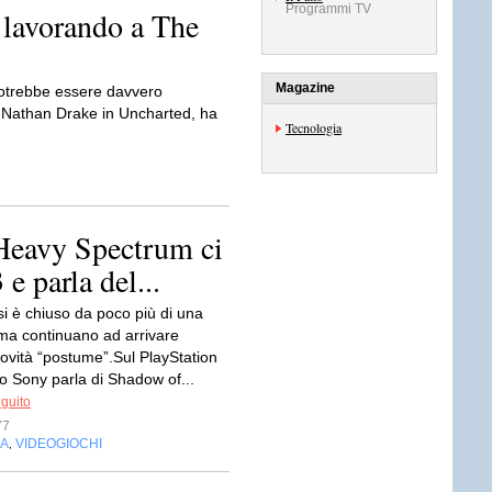
Programmi TV
 lavorando a The
Magazine
 potrebbe essere davvero
di Nathan Drake in Uncharted, ha
Tecnologia
Heavy Spectrum ci
e parla del...
si è chiuso da poco più di una
ma continuano ad arrivare
novità “postume”.Sul PlayStation
no Sony parla di Shadow of...
eguito
77
IA
VIDEOGIOCHI
,