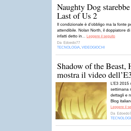
Naughty Dog starebbe
Last of Us 2
Il condizionale è d’obbligo ma la fonte
attendibile. Nolan North, il doppiatore 
infatti detto in...
Leggere il seguito
Da
Edoedo77
TECNOLOGIA
VIDEOGIOCHI
,
Shadow of the Beast, 
mostra il video dell’E3 
L’E3 2015 
settimana 
dettagli e 
Blog italia
Leggere il s
Da
Edoedo
TECNOLOG