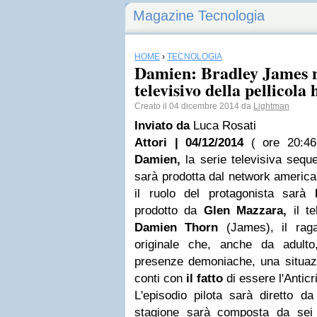
Magazine Tecnologia
HOME
›
TECNOLOGIA
Damien: Bradley James ne
televisivo della pellicol
Creato il 04 dicembre 2014 da
Lightman
Inviato da
Luca Rosati
Attori | 04/12/2014
( ore 20:46
Damien,
la serie televisiva seque
sarà prodotta dal network americ
il ruolo del protagonista sarà
prodotto da
Glen Mazzara,
il te
Damien Thorn
(James), il ragaz
originale che, anche da adult
presenze demoniache, una situazi
conti con
il fatto
di essere l'Anticr
L'episodio pilota sarà diretto d
stagione sarà composta da sei