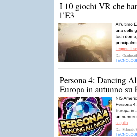
I 10 giochi VR che ha
l’E3
All'ultimo 
una delle g
tech demo, 
principalme
Leggere il s
Da
Oculusrift
TECNOLOG
Persona 4: Dancing All
Europa in autunno su 
NIS Americ
Persona 4: 
Europa in 
un numero l
seguito
Da
Edoedo
TECNOLOG