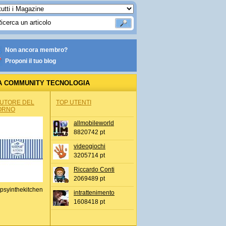
Non ancora membro?
Proponi il tuo blog
A COMMUNITY TECNOLOGIA
AUTORE DEL
TOP UTENTI
ORNO
allmobileworld
8820742 pt
videogiochi
3205714 pt
Riccardo Conti
2069489 pt
psyinthekitchen
intrattenimento
1608418 pt