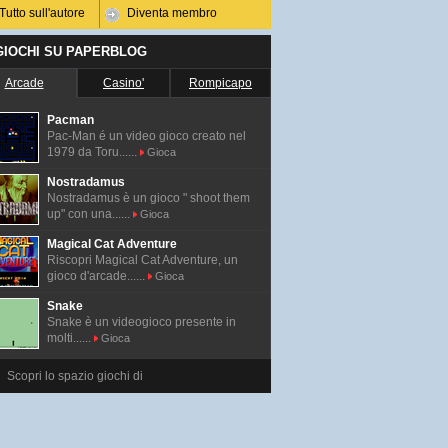
Tutto sull'autore
Diventa membro
 GIOCHI SU PAPERBLOG
Arcade
Casino'
Rompicapo
Pacman
Pac-Man é un video gioco creato nel
1979 da Toru......
Gioca
Nostradamus
Nostradamus è un gioco " shoot them
up" con una......
Gioca
Magical Cat Adventure
Riscopri Magical Cat Adventure, un
gioco d'arcade......
Gioca
Snake
Snake è un videogioco presente in
molti......
Gioca
Scopri lo spazio giochi di