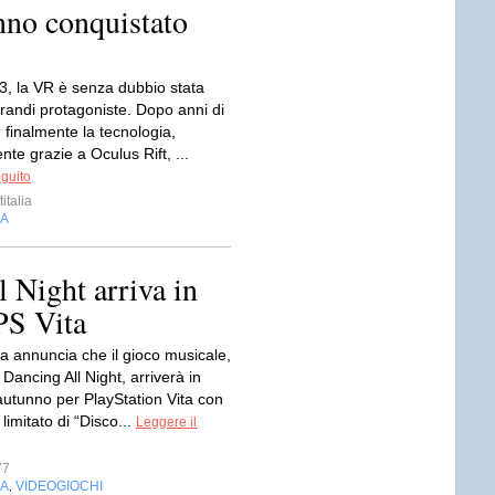
nno conquistato
E3, la VR è senza dubbio stata
randi protagoniste. Dopo anni di
finalmente la tecnologia,
nte grazie a Oculus Rift, ...
eguito
italia
IA
 Night arriva in
PS Vita
a annuncia che il gioco musicale,
Dancing All Night, arriverà in
autunno per PlayStation Vita con
imitato di “Disco...
Leggere il
77
IA
VIDEOGIOCHI
,