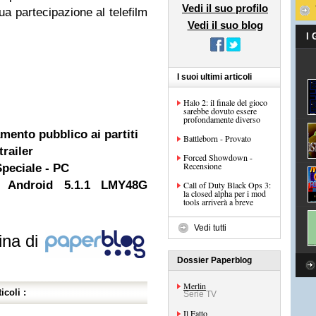
Vedi il suo profilo
sua partecipazione al telefilm
Vedi il suo blog
I
I suoi ultimi articoli
Halo 2: il finale del gioco
sarebbe dovuto essere
profondamente diverso
amento pubblico ai partiti
Battleborn - Provato
railer
Forced Showdown -
Recensione
peciale - PC
 Android 5.1.1 LMY48G
Call of Duty Black Ops 3:
la closed alpha per i mod
tools arriverà a breve
Vedi tutti
ina di
Dossier Paperblog
Merlin
icoli :
Serie TV
Il Fatto