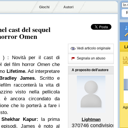
Giochi
Autori
l cast del sequel
a horror Omen
L
Vedi articolo originale
 )
: Novità per il cast di
L'
Segnala un abuso
GI
l del film horror
Omen
che
A proposito dell'autore
ano
Lifetime.
Ad interpretare
Bradley James.
Scritto e
lefilm racconterà la vita di
zino visto nella pellicola
o, è ancora circondato da
one che lo porterà a fare i
Agi
isto.
a
Shekhar Kapur:
la prima
Lightman
370746
condivisioni
 episodi. James è noto al