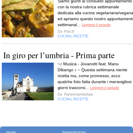
Siamo giunti al consueto appuntamento
con la nostra rubrica settimanale
dedicata alla cucina vegetariana/vegan
ed apriamo questo nostro appuntament
settimanal...
Leggere il seguito
Da
Piac3r
CUCINA
RICETTE
,
In giro per l’umbria - Prima parte
~♪ Musica - Jovanotti feat. Manu
Dibango ♪ ~ Questa settimana niente
ricetta ma, come promesso, ecco
qualche foto fatta durante i meravigliosi
giorni trascorsi...
Leggere il seguito
Da
Paneemarmellata
CUCINA
RICETTE
,
Home
Presentazione