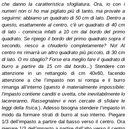
che danno la caratteristica sfogliatura. Ora, io con i
numeri non ci ho mai pigliato più di tanto, ma provate a
seguirmi: abbiamo un quadrato di 50 cm di lato. Dentro a
questo, esattamente al centro, c'è un quadrato di 40 cm
di lato - comincia infatti a 10 cm dal bordo del primo
quadrato. Se ripiego il bordo del primo quadrato sopra il
secondo, riesco a chiuderlo completamente? No! Al
centro mi rimarrà un altro quadrato più piccolo, di 30 cm
di lato. O mi sbaglio? Forse era meglio fare il quadrato di
burro a partire da 15 cm dal bordo...
)
Stendere con
attenzione in un rettangolo di cm 40x60, facendo
attenzione a che l’impasto non si rompa e il burro
rimanga all’interno (
questo è materialmente impossibile:
l'impasto contiene canditi e uvetta, che inevitabilmente lo
lacereranno. Rassegnatevi e non cercate di sfidare le
leggi della fisica.
).
Adesso bisogna stendere l’impasto in
modo da formare strati di burro al suo interno. Piegare
1/3 dell’impasto a partire dal basso verso il centro. Ora
piegare 1/3 dell’impasto a partire dall’alto verso il centro