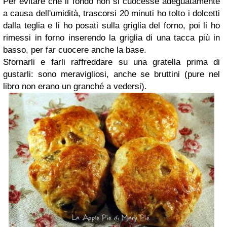
Per evitare che il fondo non si cuocesse adeguatamente
a causa dell'umidità, trascorsi 20 minuti ho tolto i dolcetti
dalla teglia e li ho posati sulla griglia del forno, poi li ho
rimessi in forno inserendo la griglia di una tacca più in
basso, per far cuocere anche la base.
Sfornarli e farli raffreddare su una gratella prima di
gustarli: sono meravigliosi, anche se bruttini (pure nel
libro non erano un granché a vedersi).