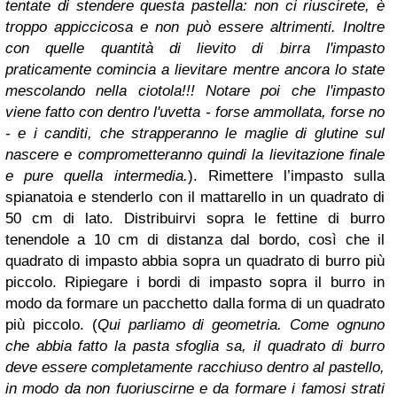
tentate di stendere questa pastella: non ci riuscirete, è
troppo appiccicosa e non può essere altrimenti. Inoltre
c
on quelle quantità di lievito di birra l'impasto
praticamente comincia a lievitare mentre ancora lo state
mescolando nella ciotola!!! Notare poi che l'impasto
viene fatto con dentro l'uvetta - forse ammollata, forse no
- e i canditi, che strapperanno le maglie di glutine sul
nascere e comprometteranno quindi la lievitazione finale
e pure quella intermedia.
).
Rimettere l’impasto sulla
spianatoia e stenderlo con il mattarello in un quadrato di
50 cm di lato. Distribuirvi sopra le fettine di burro
tenendole a 10 cm di distanza dal bordo, così che il
quadrato di impasto abbia sopra un quadrato di burro più
piccolo. Ripiegare i bordi di impasto sopra il burro in
modo da formare un pacchetto dalla forma di un quadrato
più piccolo. (
Qui parliamo di geometria. Come ognuno
che abbia fatto la pasta sfoglia sa, il quadrato di burro
deve essere completamente racchiuso dentro al pastello,
in modo da non fuoriuscirne e da formare i famosi strati