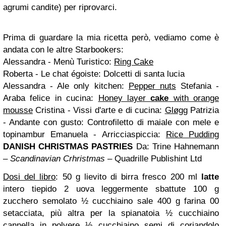
agrumi candite) per riprovarci.
Prima di guardare la mia ricetta però, vediamo come è
andata con le altre Starbookers:
Alessandra - Menù Turistico:
Ring Cake
Roberta - Le chat égoiste:
Dolcetti di santa lucia
Alessandra - Ale only kitchen:
Pepper nuts
Stefania -
Araba felice in cucina:
Honey layer
cake
with orange
mousse
Cristina - Vissi d'arte e di cucina:
Gløgg
Patrizia
- Andante con gusto: Controfiletto di maiale con mele e
topinambur
Emanuela - Arricciaspiccia:
Rice Pudding
DANISH CHRISTMAS PASTRIES
Da: Trine Hahnemann
–
Scandinavian Crhristmas
– Quadrille Publishint Ltd
Dosi del libro
:
50 g lievito di birra fresco
200 ml
latte
intero tiepido
2 uova leggermente sbattute
100 g
zucchero semolato
½ cucchiaino sale
400 g farina 00
setacciata, più altra per la spianatoia
½ cucchiaino
cannella in polvere
½ cucchiaino semi di coriandolo