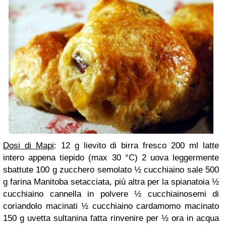
Dosi di Mapi
:
12 g lievito di birra fresco
200 ml latte
intero appena tiepido (max 30 °C)
2 uova leggermente
sbattute
100 g zucchero semolato
½ cucchiaino sale
500
g farina Manitoba setacciata, più altra per la spianatoia
½
cucchiaino cannella in polvere
½ cucchiaino
semi di
coriandolo macinati
½ cucchiaino cardamomo macinato
150 g uvetta sultanina fatta rinvenire per ½ ora in acqua