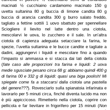
macinati
½ cucchiaino cardamomo macinato
150 g
uvetta sultanina
80 g buccia di limone candita
80 g
buccia di arancia candita
300 g burro salato freddo,
tagliato a fettine sottili
1 uovo sbattuto per spennellare
Sciogliere il lievito nel latte dentro una ciotola,
mescolarvi le uova, lo zucchero e il sale.
In un’altra
ciotola di capienza adeguata setacciare la farina, le
spezie, l’uvetta sultanina e le bucce candite e tagliate a
dadini, aggiungervi i liquidi e mescolare fino a quando
l’impasto si ammassa e si stacca dai lati della ciotola
(
fate caso alle proporzioni tra farina e liquidi: 2 uova
medie sgusciate pesano circa 68 g; abbiamo quindi 400 g
di farina 00 e 332 g di liquidi: quasi una biga poolish! Mi
spiegate come fa a staccarsi dalla ciotola una pastella
del genere???
). Rovesciarlo sulla spianatoia infarinata e
lavorarlo per 5 minuti circa, finché diventa lucido ma non
è più appiccicoso. Rimetterlo nella ciotola, coprire con
pellicola e far lievitare in frigorifero per 15 minuti (
Non