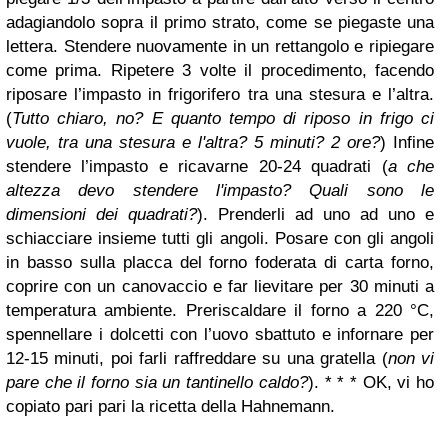
adagiandolo sopra il primo strato, come se piegaste una
lettera. Stendere nuovamente in un rettangolo e ripiegare
come prima. Ripetere 3 volte il procedimento, facendo
riposare l’impasto in frigorifero tra una stesura e l’altra.
(
Tutto chiaro, no? E quanto tempo di riposo in frigo ci
vuole, tra una stesura e l'altra? 5 minuti? 2 ore?
)
Infine
stendere l’impasto e ricavarne 20-24 quadrati (
a che
altezza devo stendere l'impasto? Quali sono le
dimensioni dei quadrati?
). Prenderli ad uno ad uno e
schiacciare insieme tutti gli angoli. Posare con gli angoli
in basso sulla placca del forno foderata di carta forno,
coprire con un canovaccio e far lievitare per 30 minuti a
temperatura ambiente.
Preriscaldare il forno a 220 °C,
spennellare i dolcetti con l’uovo sbattuto e infornare per
12-15 minuti, poi farli raffreddare su una gratella (
non vi
pare che il forno sia un tantinello caldo?
).
* * *
OK, vi ho
copiato pari pari la ricetta della Hahnemann.