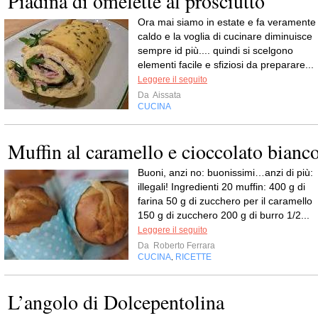
Piadina di omelette al prosciutto
Ora mai siamo in estate e fa veramente
caldo e la voglia di cucinare diminuisce
sempre id più.... quindi si scelgono
elementi facile e sfiziosi da preparare...
Leggere il seguito
Da
Aissata
CUCINA
Muffin al caramello e cioccolato bianc
Buoni, anzi no: buonissimi…anzi di più:
illegali! Ingredienti 20 muffin: 400 g di
farina 50 g di zucchero per il caramello
150 g di zucchero 200 g di burro 1/2...
Leggere il seguito
Da
Roberto Ferrara
CUCINA
RICETTE
,
L’angolo di Dolcepentolina