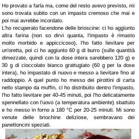
Ho provato a farla ma, come del resto avevo previsto, mi
sono trovata subito con un impasto cremoso che mai e
poi mai avrebbe incordato.
L'ho recuperato facendone delle brioscine: ci ho aggiunto
altra farina (non so dirvi quanta, l'impasto è rimasto
molto morbido e appiccicoso), l'ho fatto lievitare per
un'oretta, poi ci ho aggiunto 60 g di burro (sulle quantità
dimezzate, quindi con la dose intera sarebbero 120 g) e
30 g di cioccolato bianco grattugiato (60 g per la dose
intera), ho impastato di nuovo e messo a lievitare fino al
raddoppio. A quel punto ho messo dei pirottini di carta
nello stampo da muffin, ci ho distribuito dentro l'impasto,
l'ho fatto lievitare per 40-45 minuti, poi l'ho delicatamente
spennellato con l'uovo (a temperatura ambiente) sbattuto
e ho messo in forno a 180 °C per 20-25 minuti. Mi sono
venute delle briochine deliziose, sembravano dei
panettoncini speziati.