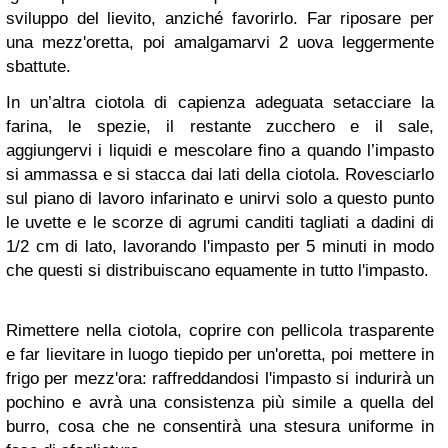
sviluppo del lievito, anziché favorirlo. Far riposare per
una mezz'oretta, poi amalgamarvi 2 uova leggermente
sbattute.
In un’altra ciotola di capienza adeguata setacciare la
farina, le spezie, il restante zucchero e il sale,
aggiungervi i liquidi e mescolare fino a quando l’impasto
si ammassa e si stacca dai lati della ciotola. Rovesciarlo
sul piano di lavoro infarinato e unirvi solo a questo punto
le uvette e le scorze di agrumi canditi tagliati a dadini di
1/2 cm di lato, lavorando l'impasto per 5 minuti in modo
che questi si distribuiscano equamente in tutto l'impasto.
Rimettere nella ciotola, coprire con pellicola trasparente
e far lievitare in luogo tiepido per un'oretta, poi mettere in
frigo per mezz'ora: raffreddandosi l'impasto si indurirà un
pochino e avrà una consistenza più simile a quella del
burro, cosa che ne consentirà una stesura uniforme in