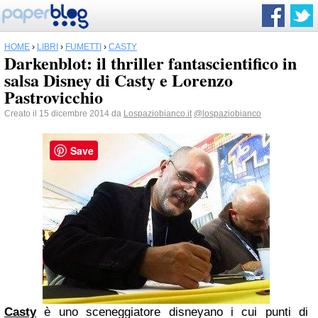
HOME
›
LIBRI
›
FUMETTI
›
CASTY
Darkenblot: il thriller fantascientifico in
salsa Disney di Casty e Lorenzo
Pastrovicchio
Creato il 15 dicembre 2014 da
Lospaziobianco.it
@lospaziobianco
Save
Casty
è uno sceneggiatore disneyano i cui punti di