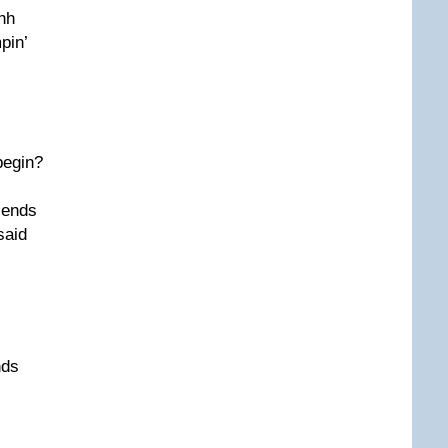
hh
pin’
begin?
iends
said
nds