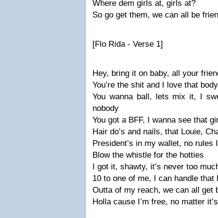
Where dem girls at, girls at?
So go get them, we can all be frie
[Flo Rida - Verse 1]
Hey, bring it on baby, all your frie
You’re the shit and I love that body
You wanna ball, lets mix it, I sw
nobody
You got a BFF, I wanna see that girl
Hair do’s and nails, that Louie, Ch
President’s in my wallet, no rules I
Blow the whistle for the hotties
I got it, shawty, it’s never too mu
10 to one of me, I can handle that 
Outta of my reach, we can all get
Holla cause I’m free, no matter it’