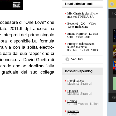
I suoi ultimi articoli
Mix Charts:le classifiche
I
musicali IT/UK/USA
uccessore di "One Love" che
Beyoncé – XO – Video
Testo Traduzione
state 2011.Il dj francese ha
Emma Marrone - La Mia
 interpreti del primo singolo
Città - Video Testo
ra disponibile.La formula
Primigiri radio:canzoni
nuove alla radio
a via con la solita electro-
09/11/2013 - 15/11/2013
a data dai due rapper che ci
.Riconosco a David Guetta di
Vedi tutti
e credo che,se
declino
"alla
Dossier Paperblog
' graduale del suo collega
David Guetta
Musicisti Stranieri
Flo Rida
Musicisti Stranieri
Declino
Gruppi Musicali Italiani
paparazzi
Gossip