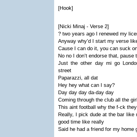
[Hook]
[Nicki Minaj - Verse 2]
? two years ago I renewed my lic
Anyway why’d I start my verse like
Cause I can do it, you can suck on
No no I don’t endorse that, pause t
Just the other day mi go Londo
street
Paparazzi, all dat
Hey hey what can I say?
Day day day da-day day
Coming through the club all the gir
This aint football why the f-ck the
Really, I pick dude at the bar like
good time like really
Said he had a friend for my home girl