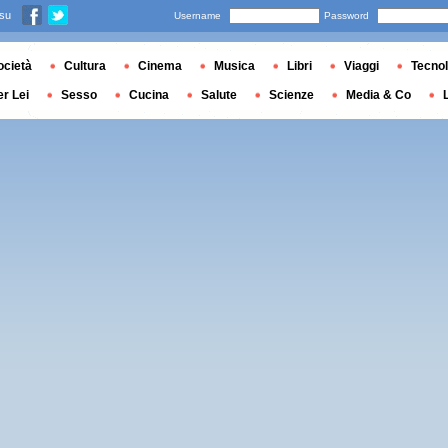
 su
Username
Password
ocietà
Cultura
Cinema
Musica
Libri
Viaggi
Tecnol
er Lei
Sesso
Cucina
Salute
Scienze
Media & Co