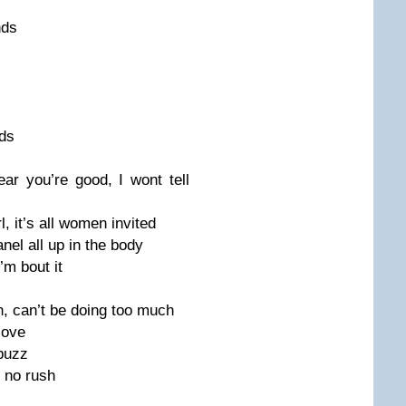
nds
nds
ear you’re good, I wont tell
, it’s all women invited
anel all up in the body
’m bout it
ch, can’t be doing too much
love
 buzz
s no rush