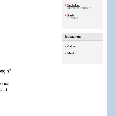
Timbaland
Musicisti Stranieri
Rush
Cinema
Magazines
Cultura
Musica
begin?
iends
said