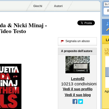
Giochi
Autori
ida & Nicki Minaj -
ideo Testo
L
Segnala un abuso
L'
A proposito dell'autore
GI
Lesto82
10213
condivisioni
Vedi il suo profilo
Agi
Vedi il suo blog