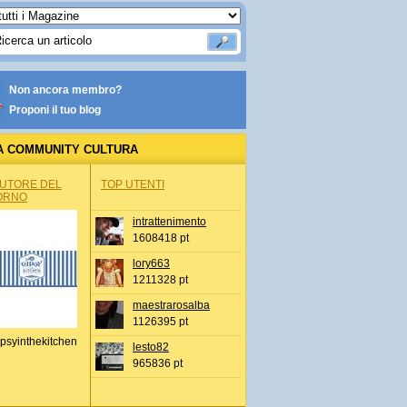
Non ancora membro?
Proponi il tuo blog
A COMMUNITY CULTURA
AUTORE DEL
TOP UTENTI
ORNO
intrattenimento
1608418 pt
lory663
1211328 pt
maestrarosalba
1126395 pt
psyinthekitchen
lesto82
965836 pt