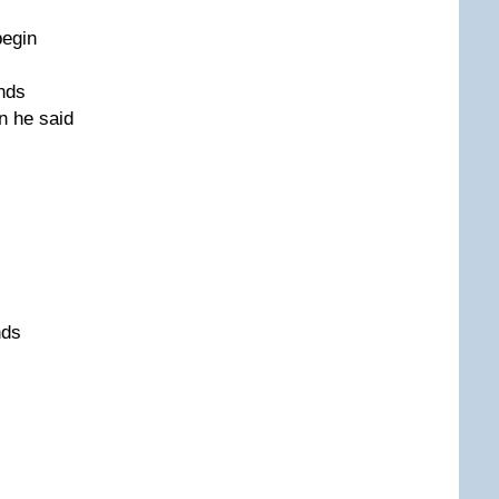
begin
ends
n he said
nds