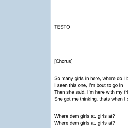
TESTO
[Chorus]
So many girls in here, where do I 
I seen this one, I’m bout to go in
Then she said, I’m here with my fr
She got me thinking, thats when I 
Where dem girls at, girls at?
Where dem girls at, girls at?