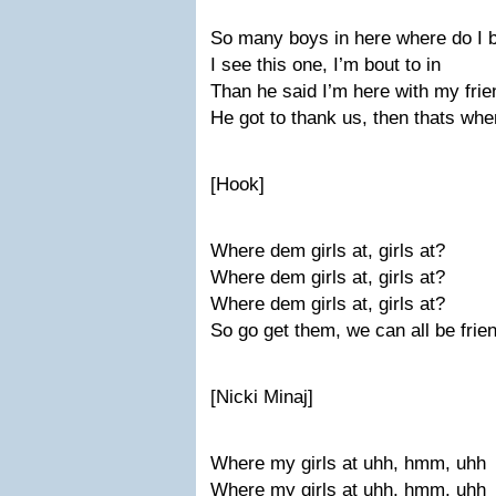
So many boys in here where do I 
I see this one, I’m bout to in
Than he said I’m here with my fri
He got to thank us, then thats whe
[Hook]
Where dem girls at, girls at?
Where dem girls at, girls at?
Where dem girls at, girls at?
So go get them, we can all be frie
[Nicki Minaj]
Where my girls at uhh, hmm, uhh
Where my girls at uhh, hmm, uhh