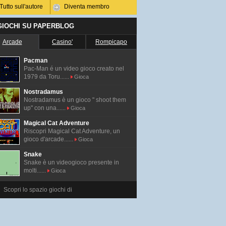
Tutto sull'autore
Diventa membro
 GIOCHI SU PAPERBLOG
Arcade
Casino'
Rompicapo
Pacman
Pac-Man é un video gioco creato nel
1979 da Toru......
Gioca
Nostradamus
Nostradamus è un gioco " shoot them
up" con una......
Gioca
Magical Cat Adventure
Riscopri Magical Cat Adventure, un
gioco d'arcade......
Gioca
Snake
Snake è un videogioco presente in
molti......
Gioca
Scopri lo spazio giochi di