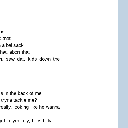
ense
 that
 a ballsack
hat, abort that
n, saw dat, kids down the
ls in the back of me
y tryna tackle me?
 really, looking like he wanna
 Lillym Lilly, Lilly, Lilly