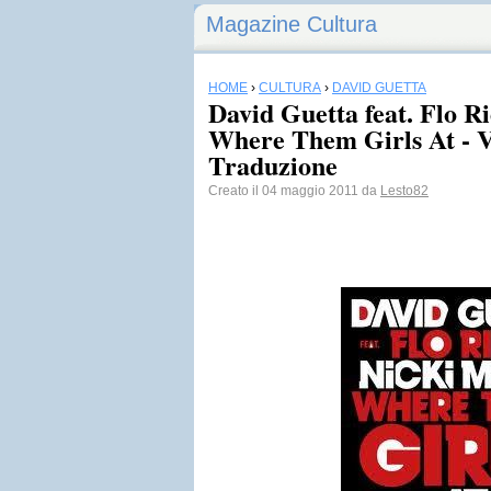
Magazine Cultura
HOME
›
CULTURA
›
DAVID GUETTA
David Guetta feat. Flo R
Where Them Girls At - V
Traduzione
Creato il 04 maggio 2011 da
Lesto82