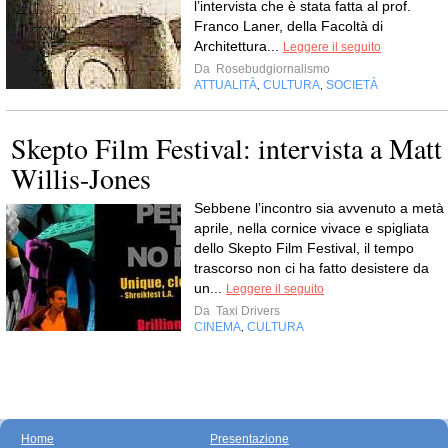
l’intervista che è stata fatta al prof.
Franco Laner, della Facoltà di
Architettura...
Leggere il seguito
Da
Rosebudgiornalismo
ATTUALITÀ
CULTURA
SOCIETÀ
,
,
Skepto Film Festival: intervista a Matt
Willis-Jones
Sebbene l’incontro sia avvenuto a metà
aprile, nella cornice vivace e spigliata
dello Skepto Film Festival, il tempo
trascorso non ci ha fatto desistere da
un...
Leggere il seguito
Da
Taxi Drivers
CINEMA
CULTURA
,
Home
Presentazione