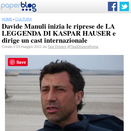
HOME
›
CULTURA
Davide Manuli inizia le riprese de LA
LEGGENDA DI KASPAR HAUSER e
dirige un cast internazionale
Creato il 03 maggio 2011 da
Taxi Drivers
@TaxiDriversRoma
Save