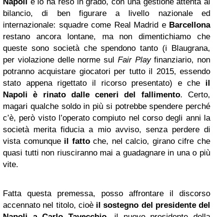
Napoli
e lo ha reso in grado, con una gestione attenta al
bilancio, di ben figurare a livello nazionale ed
internazionale: squadre come Real Madrid e
Barcellona
restano ancora lontane, ma non dimentichiamo che
queste sono società che spendono tanto (i Blaugrana,
per violazione delle norme sul
Fair Play
finanziario, non
potranno acquistare giocatori per tutto il 2015, essendo
stato appena rigettato il ricorso presentato) e che
il
Napoli è rinato dalle ceneri del fallimento
. Certo,
magari qualche soldo in più si potrebbe spendere perché
c’è, però visto l’operato compiuto nel corso degli anni la
società merita fiducia a mio avviso, senza perdere di
vista comunque
il fatto
che, nel calcio, girano cifre che
quasi tutti non riusciranno mai a guadagnare in una o più
vite.
Fatta questa premessa, posso affrontare il discorso
accennato nel titolo, cioè
il sostegno del presidente del
Napoli a Carlo Tavecchio
, il nuovo presidente della