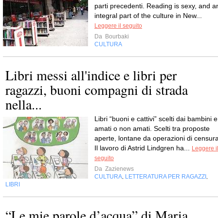
parti precedenti. Reading is sexy, and a
integral part of the culture in New...
Leggere il seguito
Da
Bourbaki
CULTURA
Libri messi all'indice e libri per
ragazzi, buoni compagni di strada
nella...
Libri “buoni e cattivi” scelti dai bambini e
amati o non amati. Scelti tra proposte
aperte, lontane da operazioni di censura
Il lavoro di Astrid Lindgren ha...
Leggere i
seguito
Da
Zazienews
CULTURA
LETTERATURA PER RAGAZZI
,
,
LIBRI
“Le mie parole d’acqua” di Maria