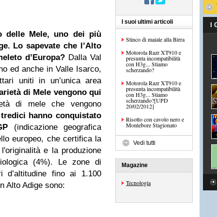
I suoi ultimi articoli
I
o delle Mele, uno dei più
Stinco di maiale alla Birra
ge.
Lo sapevate che l’Alto
Motorola Razr XT910 e
 meleto d’Europa?
Dalla Val
presunta incompatibilità
con H3g... Stiamo
no ed anche in Valle Isarco,
scherzando?
tari uniti in un’unica area
Motorola Razr XT910 e
presunta incompatibilità
varietà di Mele vengono qui
con H3g... Stiamo
scherzando?[UPD
ietà di mele che vengono
20/02/2012]
tredici hanno conquistato
Risotto con cavolo nero e
Montebore Stagionato
IGP
(indicazione geografica
llo europeo, che certifica la
Vedi tutti
 l'originalità e la produzione
biologica (4%). Le zone di
Magazine
 d’altitudine fino ai 1.100
Tecnologia
in Alto Adige sono: