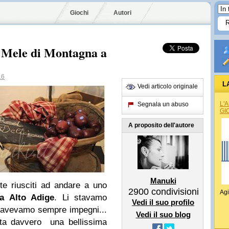
Giochi
Autori
i Mele di Montagna a
16
L
Vedi articolo originale
L'
Segnala un abuso
GI
A proposito dell'autore
Manuki
e riusciti ad andare a uno
2900
condivisioni
Agi
a Alto Adige
. Li stavamo
Vedi il suo profilo
e avevamo sempre impegni...
Vedi il suo blog
ta davvero una bellissima