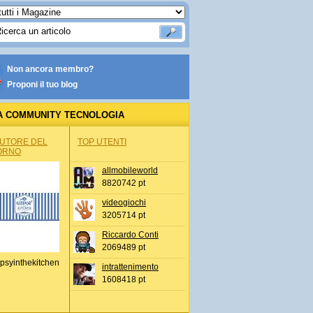
Non ancora membro?
Proponi il tuo blog
A COMMUNITY TECNOLOGIA
AUTORE DEL
TOP UTENTI
ORNO
allmobileworld
8820742 pt
videogiochi
3205714 pt
Riccardo Conti
2069489 pt
psyinthekitchen
intrattenimento
1608418 pt