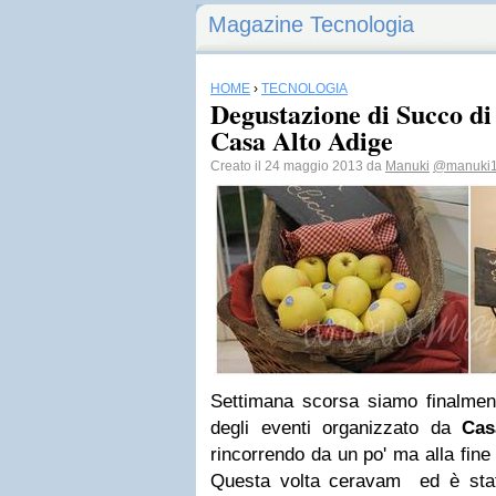
Magazine Tecnologia
HOME
›
TECNOLOGIA
Degustazione di Succo d
Casa Alto Adige
Creato il 24 maggio 2013 da
Manuki
@manuki
Settimana scorsa siamo finalment
degli eventi organizzato da
Cas
rincorrendo da un po' ma alla fin
Questa volta ceravam ed è sta