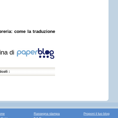
ibreria: come la traduzione
ina di
icoli :
one
Rassegna stampa
Proponi il tuo blog