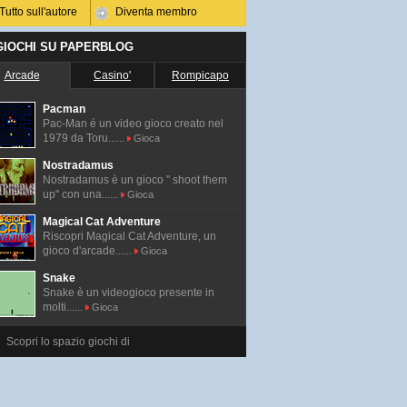
Tutto sull'autore
Diventa membro
 GIOCHI SU PAPERBLOG
Arcade
Casino'
Rompicapo
Pacman
Pac-Man é un video gioco creato nel
1979 da Toru......
Gioca
Nostradamus
Nostradamus è un gioco " shoot them
up" con una......
Gioca
Magical Cat Adventure
Riscopri Magical Cat Adventure, un
gioco d'arcade......
Gioca
Snake
Snake è un videogioco presente in
molti......
Gioca
Scopri lo spazio giochi di