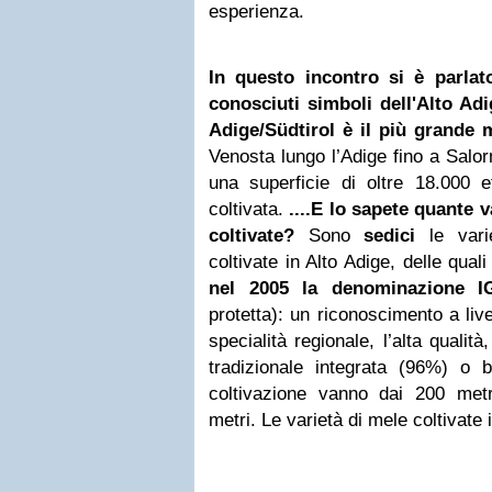
esperienza.
In questo incontro si è parlat
conosciuti simboli dell'Alto Adi
Adige/Südtirol è il più grande
Venosta lungo l’Adige fino a Salor
una superficie di oltre 18.000 et
coltivata.
....E lo sapete quante 
coltivate?
Sono
sedici
le var
coltivate in Alto Adige, delle quali
nel 2005 la denominazione 
protetta): un riconoscimento a live
specialità regionale, l’alta qualità,
tradizionale integrata (96%) o 
coltivazione vanno dai 200 metri
metri. Le varietà di mele coltivate 