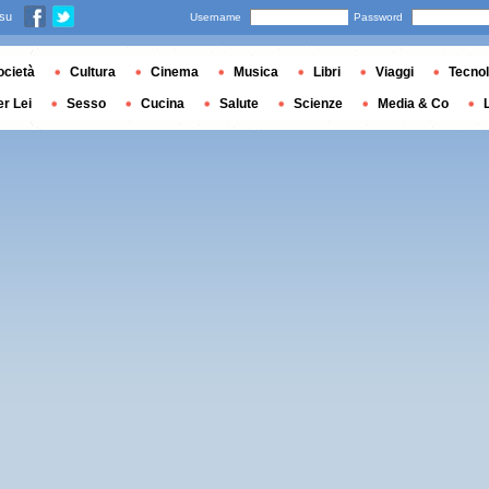
 su
Username
Password
ocietà
Cultura
Cinema
Musica
Libri
Viaggi
Tecnol
er Lei
Sesso
Cucina
Salute
Scienze
Media & Co