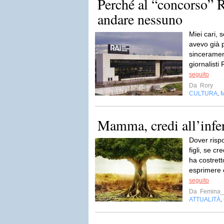
Perché al “concorso” 
andare nessuno
Miei cari, 
avevo già 
sincerament
giornalisti
seguito
Da
Rory
CULTURA
,
Mamma, credi all’infe
Dover risp
figli, se cr
ha costrett
esprimere 
seguito
Da
Femina_
ATTUALITÀ
,