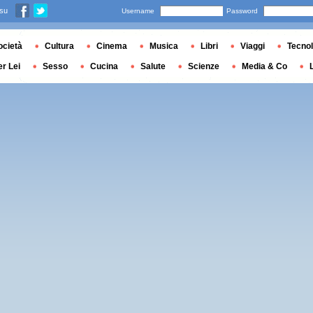
 su
Username
Password
ocietà
Cultura
Cinema
Musica
Libri
Viaggi
Tecnol
er Lei
Sesso
Cucina
Salute
Scienze
Media & Co