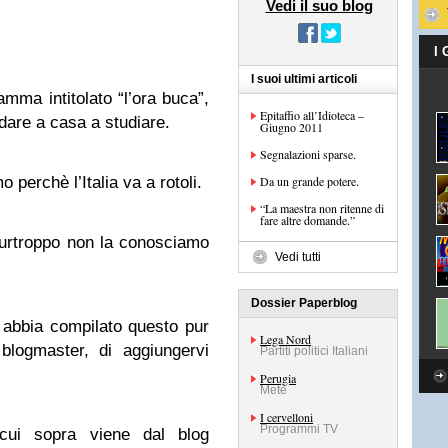
Vedi il suo blog
I
I suoi ultimi articoli
mma intitolato “l’ora buca”,
Epitaffio all’Idioteca –
ndare a casa a studiare.
Giugno 2011
Segnalazioni sparse.
perchè l’Italia va a rotoli.
Da un grande potere.
“La maestra non ritenne di
fare altre domande.”
 purtroppo non la conosciamo
Vedi tutti
Dossier Paperblog
 abbia compilato questo pur
Lega Nord
blogmaster, di aggiungervi
Partiti politici Italiani
Perugia
Mete
I cervelloni
Programmi TV
cui sopra viene dal blog