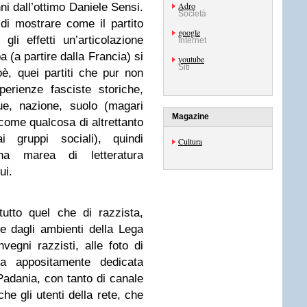
Adro
ni dall’ottimo Daniele Sensi.
Società
 di mostrare come il partito
google
gli effetti un’articolazione
Internet
 (a partire dalla Francia) si
youtube
Siti
è, quei partiti che pur non
erienze fasciste storiche,
ue, nazione, suolo (magari
Magazine
come qualcosa di altrettanto
i gruppi sociali), quindi
Cultura
na marea di letteratura
ui.
utto quel che di razzista,
e dagli ambienti della Lega
nvegni razzisti, alle foto di
a appositamente dedicata
Padania, con tanto di canale
he gli utenti della rete, che