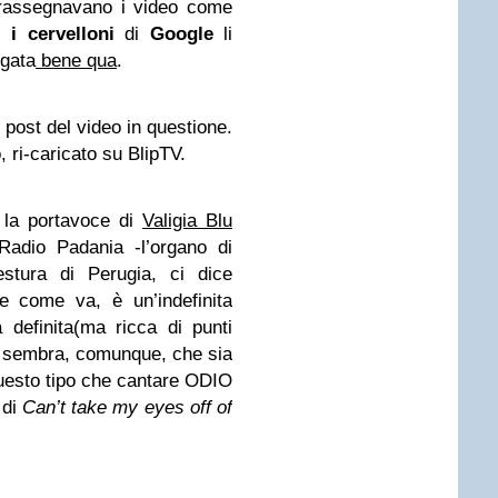
trassegnavano i video come
di
i cervelloni
di
Google
li
egata
bene qua
.
l post del video in questione.
 ri-caricato su BlipTV.
 la portavoce di
Valigia Blu
Radio Padania -l’organo di
estura di Perugia, ci dice
 come va, è un’indefinita
a definita(ma ricca di punti
 sembra, comunque, che sia
 questo tipo che cantare ODIO
 di
Can’t take my eyes off of