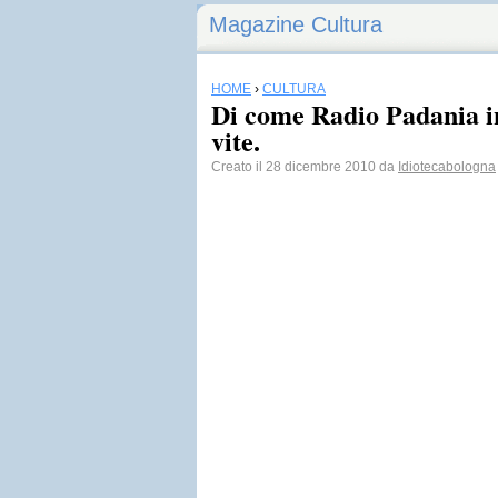
Magazine Cultura
HOME
›
CULTURA
Di come Radio Padania in
vite.
Creato il 28 dicembre 2010 da
Idiotecabologna