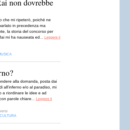
Rai non dovrebbe
so che mi ripeterò, poiché ne
parlato in precedenza ma
e, la storia del concorso per
 Rai mi ha nauseata ed...
Leggere il
MUSICA
rno?
ondere alla domanda, posta dai
edi all'inferno e/o al paradiso, mi
o a riordinare le idee e ad
con parole chiare...
Leggere il
versi
CULTURA