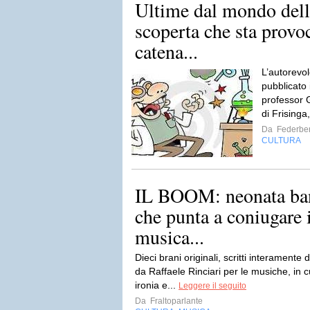
Ultime dal mondo della
scoperta che sta provo
catena...
L’autorevo
pubblicato i
professor G
di Frisinga
Da
Federber
CULTURA
IL BOOM: neonata ban
che punta a coniugare i
musica...
Dieci brani originali, scritti interamente 
da Raffaele Rinciari per le musiche, in 
ironia e...
Leggere il seguito
Da
Fraltoparlante