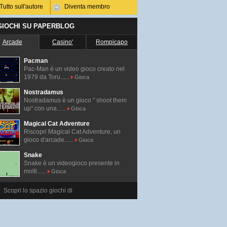
Tutto sull'autore
Diventa membro
 GIOCHI SU PAPERBLOG
Arcade
Casino'
Rompicapo
Pacman
Pac-Man é un video gioco creato nel
1979 da Toru......
Gioca
Nostradamus
Nostradamus è un gioco " shoot them
up" con una......
Gioca
Magical Cat Adventure
Riscopri Magical Cat Adventure, un
gioco d'arcade......
Gioca
Snake
Snake è un videogioco presente in
molti......
Gioca
Scopri lo spazio giochi di