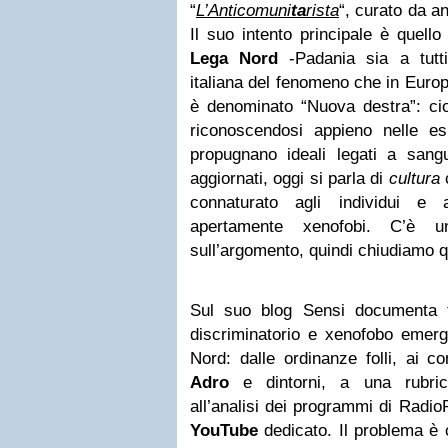
“
L’Anticomuni
ta
rista
“, curato da an
Il suo intento principale è quello
Lega Nord
-Padania sia a tutti 
italiana del fenomeno che in Europa
è denominato “Nuova destra”: cio
riconoscendosi appieno nelle esp
propugnano ideali legati a sang
aggiornati, oggi si parla di
cultura
connaturato agli individui e a
apertamente xenofobi. C’è u
sull’argomento, quindi chiudiamo q
Sul suo blog Sensi documenta t
discriminatorio e xenofobo emerg
Nord: dalle ordinanze folli, ai co
Adro
e dintorni, a una rubric
all’analisi dei programmi di Radio
YouTube
dedicato. Il problema è c