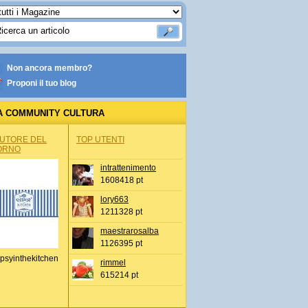
Non ancora membro?
Proponi il tuo blog
A COMMUNITY CULTURA
AUTORE DEL
TOP UTENTI
ORNO
intrattenimento
1608418 pt
lory663
1211328 pt
maestrarosalba
1126395 pt
psyinthekitchen
rimmel
615214 pt