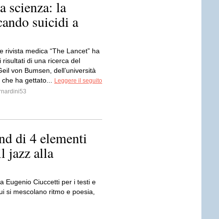
 scienza: la
cando suicidi a
le rivista medica “The Lancet” ha
 risultati di una ricerca del
eil von Bumsen, dell’università
, che ha gettato...
Leggere il seguito
nardini53
d di 4 elementi
l jazz alla
da Eugenio Ciuccetti per i testi e
cui si mescolano ritmo e poesia,