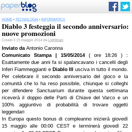
HOME
›
TECNOLOGIA
›
INFORMATICA
Diablo 3 festeggia il secondo anniversario:
nuove promozioni
Creato il 15 maggio 2014 da
Lightman
Inviato da
Antonio Caronna
Comunicato Stampa | 15/05/2014
( ore 18:26 )
:
Esattamente due anni fa si spalancavano i cancelli degli
Inferi Fiammeggianti e
Diablo III
usciva in tutto il mondo.
Per celebrare il secondo anniversario del gioco e la
comunità che lo ha reso possibile, chiunque si colleghi
per difendere Sanctuarium durante questa settimana
riceverà il doppio delle Parti di Chiave del Varco e un
100% aggiuntivo di probabilità di trovare oggetti
leggendari
In Europa questo bonus di compleanno inizierà giovedì
15 maggio alle 00:00 CEST e terminerà giovedì 22