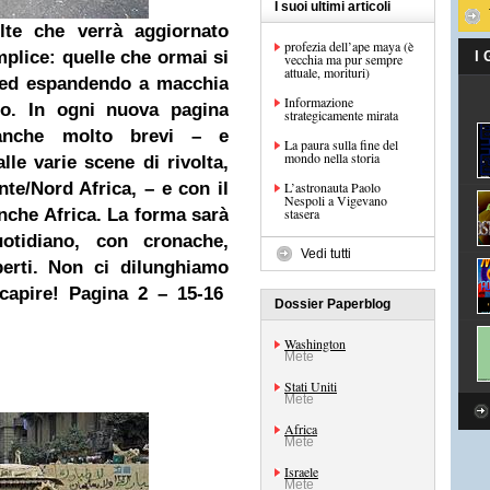
I suoi ultimi articoli
lte che verrà aggiornato
profezia dell’ape maya (è
plice: quelle che ormai si
I
vecchia ma pur sempre
attuale, morituri)
a ed espandendo a macchia
Informazione
do. In ogni nuova pagina
strategicamente mirata
 anche molto brevi – e
La paura sulla fine del
mondo nella storia
le varie scene di rivolta,
te/Nord Africa, – e con il
L’astronauta Paolo
Nespoli a Vigevano
anche
Africa
. La forma sarà
stasera
otidiano, con cronache,
Vedi tutti
perti. Non ci dilunghiamo
capire!
Pagina 2 – 15-16
Dossier Paperblog
Washington
Mete
Stati Uniti
Mete
Africa
Mete
Israele
Mete