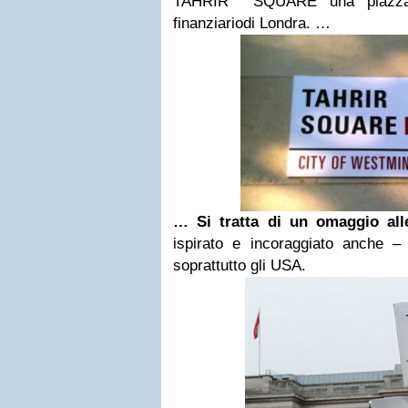
TAHRIR SQUARE una piazza nel
finanziariodi Londra. …
… Si tratta di un omaggio alle
ispirato e incoraggiato anche –
soprattutto gli USA.