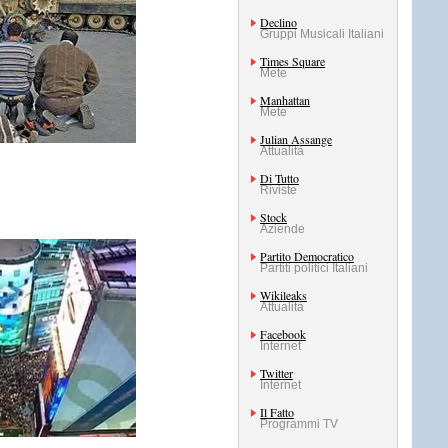
Declino
Gruppi Musicali Italiani
Times Square
Mete
Manhattan
Mete
Julian Assange
Attualità
Di Tutto
Riviste
Stock
Aziende
Partito Democratico
Partiti politici Italiani
Wikileaks
Attualità
Facebook
Internet
Twitter
Internet
Il Fatto
Programmi TV