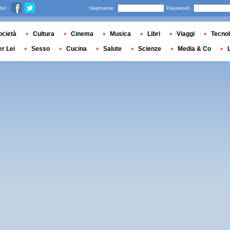
 su
Username
Password
ocietà
Cultura
Cinema
Musica
Libri
Viaggi
Tecnol
er Lei
Sesso
Cucina
Salute
Scienze
Media & Co