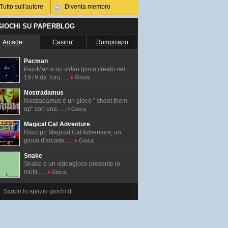
Tutto sull'autore
Diventa membro
 GIOCHI SU PAPERBLOG
Arcade
Casino'
Rompicapo
Pacman
Pac-Man é un video gioco creato nel
1979 da Toru......
Gioca
Nostradamus
Nostradamus è un gioco " shoot them
up" con una......
Gioca
Magical Cat Adventure
Riscopri Magical Cat Adventure, un
gioco d'arcade......
Gioca
Snake
Snake è un videogioco presente in
molti......
Gioca
Scopri lo spazio giochi di