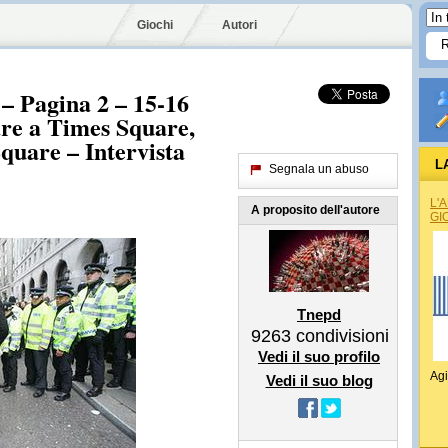
Giochi
Autori
 – Pagina 2 – 15-16
are a Times Square,
quare – Intervista
L
Segnala un abuso
L'
A proposito dell'autore
GI
Tnepd
9263
condivisioni
Vedi il suo profilo
Agi
Vedi il suo blog