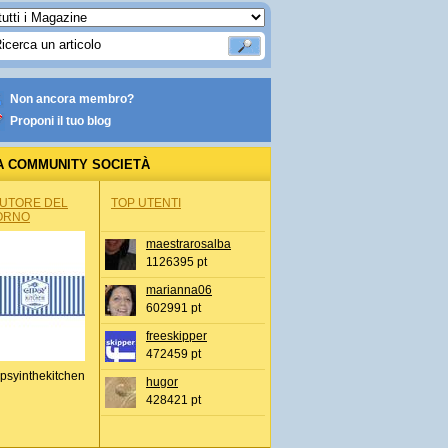
Non ancora membro?
Proponi il tuo blog
A COMMUNITY SOCIETÀ
AUTORE DEL
TOP UTENTI
ORNO
maestrarosalba
1126395 pt
marianna06
602991 pt
freeskipper
472459 pt
psyinthekitchen
hugor
428421 pt