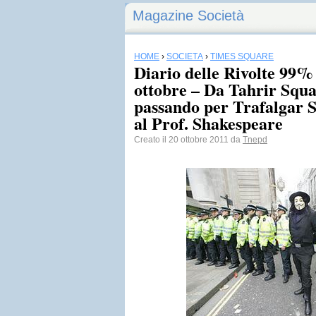
Magazine Società
HOME
›
SOCIETÀ
›
TIMES SQUARE
Diario delle Rivolte 99%
ottobre – Da Tahrir Squ
passando per Trafalgar S
al Prof. Shakespeare
Creato il 20 ottobre 2011 da
Tnepd