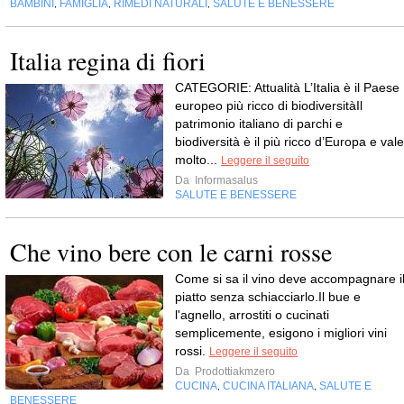
BAMBINI
FAMIGLIA
RIMEDI NATURALI
SALUTE E BENESSERE
,
,
,
Italia regina di fiori
CATEGORIE: Attualità L’Italia è il Paese
europeo più ricco di biodiversitàIl
patrimonio italiano di parchi e
biodiversità è il più ricco d’Europa e vale
molto...
Leggere il seguito
Da
Informasalus
SALUTE E BENESSERE
Che vino bere con le carni rosse
Come si sa il vino deve accompagnare i
piatto senza schiacciarlo.Il bue e
l'agnello, arrostiti o cucinati
semplicemente, esigono i migliori vini
rossi.
Leggere il seguito
Da
Prodottiakmzero
CUCINA
CUCINA ITALIANA
SALUTE E
,
,
BENESSERE