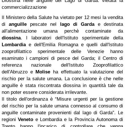
Diossina nelle anguille del Lago di Garda: vietata la
commercializzazione
Il Ministero della Salute ha vietato per 12 mesi la vendita
di
anguille
pescate nel
lago di Garda
e destinata
all'alimentazione umana perchè contaminate da
diossina
. I laboratori dell'Istituto sperimentale della
Lombardia
e dell'Emilia Romagna e quelli dall'Istituto
zooprofilattico sperimentale delle Venezie hanno
esaminato i campioni di pesce del Garda; il Centro di
referenza nazionale dell'Istituto Zooprofilattico
dell'Abruzzo e
Molise
ha effettuato la valutazione del
rischio per la salute umana. La conclusione è che nelle
anguille è stata riscontrata diossina in quantità tale da
non poter essere considerata irrilevante.
Il titolo dell'ordinanza è “Misure urgenti per la gestione
del rischio per la salute umana connesso al consumo di
anguille contaminate provenienti dal lago di Garda”. Le
regioni
Veneto
e Lombardia e la Provincia Autonoma di
Trento hanno l'incarico di controllare che venga