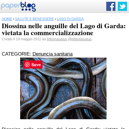
HOME
›
SALUTE E BENESSERE
›
LAGO DI GARDA
Diossina nelle anguille del Lago di Garda:
vietata la commercializzazione
Creato il 19 maggio 2011 da
Informasalus
@informasalus
CATEGORIE:
Denuncia sanitaria
Save