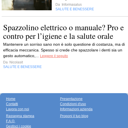
Da
Informasalus
SALUTE E BENESSERE
Spazzolino elettrico o manuale? Pro e
contro per l’igiene e la salute orale
Mantenere un sorriso sano non è solo questione di costanza, ma di
efficacia meccanica. Spesso si crede che spazzolare i denti sia un
gesto automatico,...
Leggere il seguito
Da
Nicolasit
SALUTE E BENESSERE
Home
Presentazione
Contatti
Condizioni d'uso
Lavora con noi
Informazioni azienda
Rassegna stampa
Proponi il tuo blog
F.A.Q.
Gestisci i cookie