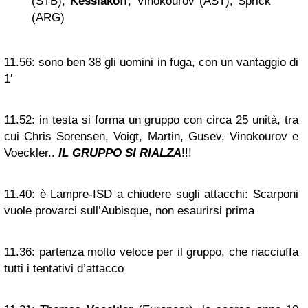
(STB),
Kessiakoff
, Vinokourov (AST), Sprick
(ARG)
11.56:
sono ben 38 gli uomini in fuga, con un vantaggio di
1′
11.52:
in testa si forma un gruppo con circa 25 unità, tra
cui Chris Sorensen, Voigt, Martin, Gusev, Vinokourov e
Voeckler..
IL GRUPPO SI RIALZA
!!!
11.40:
è Lampre-ISD a chiudere sugli attacchi: Scarponi
vuole provarci sull’Aubisque, non esaurirsi prima
11.36:
partenza molto veloce per il gruppo, che riacciuffa
tutti i tentativi d’attacco