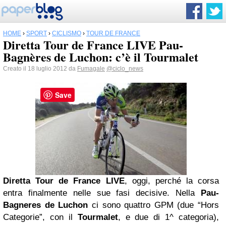
HOME
›
SPORT
›
CICLISMO
›
TOUR DE FRANCE
Diretta Tour de France LIVE Pau-
Bagnères de Luchon: c’è il Tourmalet
Creato il 18 luglio 2012 da
Fumagale
@ciclo_news
Save
Diretta Tour de France LIVE
, oggi, perché la corsa
entra finalmente nelle sue fasi decisive. Nella
Pau-
Bagneres de Luchon
ci sono quattro GPM (due “Hors
Categorie”, con il
Tourmalet
, e due di 1^ categoria),