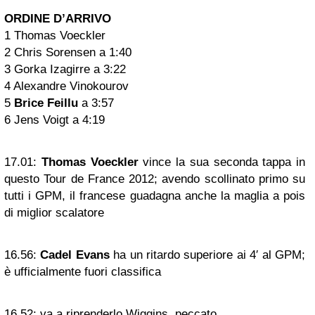
ORDINE D’ARRIVO
1 Thomas Voeckler
2 Chris Sorensen a 1:40
3 Gorka Izagirre a 3:22
4 Alexandre Vinokourov
5
Brice Feillu
a 3:57
6 Jens Voigt a 4:19
17.01:
Thomas Voeckler
vince la sua seconda tappa in
questo Tour de France 2012; avendo scollinato primo su
tutti i GPM, il francese guadagna anche la maglia a pois
di miglior scalatore
16.56:
Cadel Evans
ha un ritardo superiore ai 4′ al GPM;
è ufficialmente fuori classifica
16.52:
va a riprenderlo Wiggins, peccato