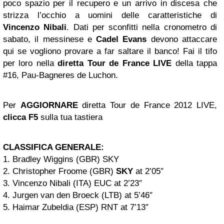
poco spazio per il recupero e un arrivo in discesa che
strizza l’occhio a uomini delle caratteristiche di
Vincenzo Nibali
. Dati per sconfitti nella cronometro di
sabato, il messinese e
Cadel Evans
devono attaccare
qui se vogliono provare a far saltare il banco! Fai il tifo
per loro nella
diretta Tour de France LIVE
della tappa
#16, Pau-Bagneres de Luchon.
Per
AGGIORNARE
diretta Tour de France 2012 LIVE,
clicca F5
sulla tua tastiera
CLASSIFICA GENERALE:
1. Bradley Wiggins (GBR) SKY
2. Christopher Froome (GBR)
SKY
at 2’05″
3. Vincenzo Nibali (ITA) EUC at 2’23″
4. Jurgen van den Broeck (LTB) at 5’46″
5. Haimar Zubeldia (ESP) RNT at 7’13″