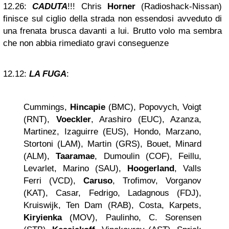
12.26:
CADUTA
!!! Chris
Horner
(Radioshack-Nissan)
finisce sul ciglio della strada non essendosi avveduto di
una frenata brusca davanti a lui. Brutto volo ma sembra
che non abbia rimediato gravi conseguenze
12.12:
LA FUGA
:
Cummings,
Hincapie
(BMC), Popovych, Voigt
(RNT),
Voeckler
, Arashiro (EUC), Azanza,
Martinez, Izaguirre (EUS), Hondo, Marzano,
Stortoni (LAM), Martin (GRS), Bouet, Minard
(ALM),
Taaramae
, Dumoulin (COF), Feillu,
Levarlet, Marino (SAU),
Hoogerland
, Valls
Ferri (VCD),
Caruso
, Trofimov, Vorganov
(KAT), Casar, Fedrigo, Ladagnous (FDJ),
Kruiswijk, Ten Dam (RAB), Costa, Karpets,
Kiryienka
(MOV), Paulinho, C. Sorensen