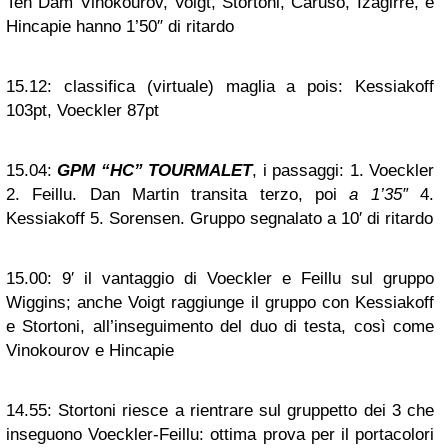
Ten Dam Vinokourov, Voigt, Stortoni, Caruso, Izagirre, e
Hincapie hanno 1’50″ di ritardo
15.12:
classifica (virtuale) maglia a pois: Kessiakoff
103pt, Voeckler 87pt
15.04:
GPM “HC” TOURMALET
, i passaggi: 1. Voeckler
2. Feillu. Dan Martin transita terzo, poi
a 1’35″
4.
Kessiakoff 5. Sorensen. Gruppo segnalato a 10′ di ritardo
15.00:
9′ il vantaggio di Voeckler e Feillu sul gruppo
Wiggins; anche Voigt raggiunge il gruppo con Kessiakoff
e Stortoni, all’inseguimento del duo di testa, così come
Vinokourov e Hincapie
14.55:
Stortoni riesce a rientrare sul gruppetto dei 3 che
inseguono Voeckler-Feillu: ottima prova per il portacolori