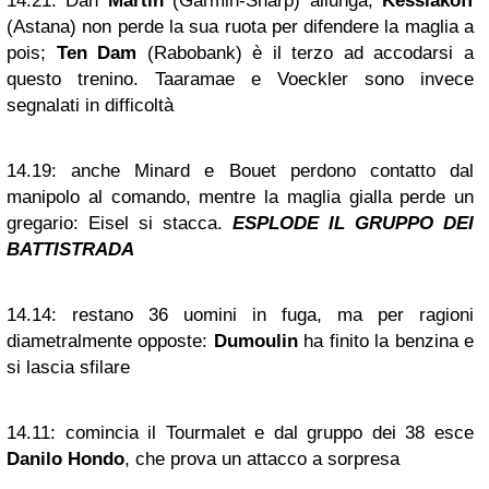
14.21:
Dan
Martin
(Garmin-Sharp) allunga,
Kessiakoff
(Astana) non perde la sua ruota per difendere la maglia a
pois;
Ten Dam
(Rabobank) è il terzo ad accodarsi a
questo trenino. Taaramae e Voeckler sono invece
segnalati in difficoltà
14.19:
anche Minard e Bouet perdono contatto dal
manipolo al comando, mentre la maglia gialla perde un
gregario: Eisel si stacca.
ESPLODE IL GRUPPO DEI
BATTISTRADA
14.14:
restano 36 uomini in fuga, ma per ragioni
diametralmente opposte:
Dumoulin
ha finito la benzina e
si lascia sfilare
14.11:
comincia il Tourmalet e dal gruppo dei 38 esce
Danilo Hondo
, che prova un attacco a sorpresa