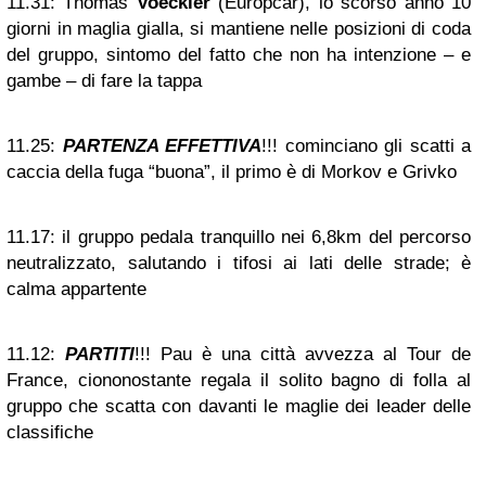
11.31:
Thomas
Voeckler
(Europcar), lo scorso anno 10
giorni in maglia gialla, si mantiene nelle posizioni di coda
del gruppo, sintomo del fatto che non ha intenzione – e
gambe – di fare la tappa
11.25:
PARTENZA EFFETTIVA
!!! cominciano gli scatti a
caccia della fuga “buona”, il primo è di Morkov e Grivko
11.17:
il gruppo pedala tranquillo nei 6,8km del percorso
neutralizzato, salutando i tifosi ai lati delle strade; è
calma appartente
11.12:
PARTITI
!!! Pau è una città avvezza al Tour de
France, ciononostante regala il solito bagno di folla al
gruppo che scatta con davanti le maglie dei leader delle
classifiche