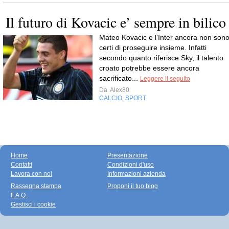
Il futuro di Kovacic e’ sempre in bilico
Mateo Kovacic e l’Inter ancora non son
certi di proseguire insieme. Infatti
secondo quanto riferisce Sky, il talento
croato potrebbe essere ancora
sacrificato...
Leggere il seguito
Da
Alex80
CALCIO
SPORT
,
Home
Presentazione
Contatti
Condizioni d'uso
Lavora con noi
Informazioni azienda
Rassegna stampa
Proponi il tuo blog
F.A.Q.
Gestisci i cookie