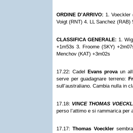
ORDINE D’ARRIVO:
1. Voeckler 
Voigt (RNT) 4. LL Sanchez (RAB)
CLASSIFICA GENERALE:
1. Wig
+1m53s 3. Froome (SKY) +2m07s 
Menchov (KAT) +3m02s
17.22:
Cadel
Evans prova
un all
serve per guadagnare terreno:
F
sull’australiano. Cambia nulla in c
17.18:
VINCE THOMAS VOECKL
perso l’attimo e si rammarica per
17.17:
Thomas Voeckler
sembra 