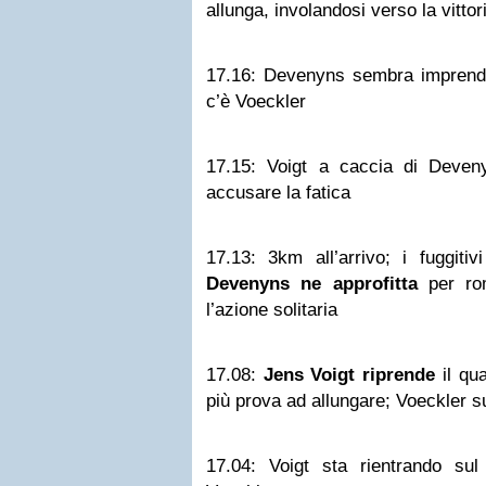
allunga, involandosi verso la vittor
17.16:
Devenyns sembra imprendibi
c’è Voeckler
17.15:
Voigt a caccia di Deveny
accusare la fatica
17.13:
3km all’arrivo; i fuggitiv
Devenyns ne approfitta
per rom
l’azione solitaria
17.08:
Jens Voigt riprende
il qu
più prova ad allungare; Voeckler su
17.04:
Voigt sta rientrando sul