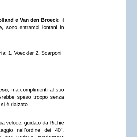
olland e Van den Broeck
; il
re, sono entrambi lontani in
a: 1. Voeckler 2. Scarponi
reso
, ma complimenti al suo
avrebbe speso troppo senza
i è rialzato
gia veloce, guidato da Richie
aggio nell’ordine dei 40″,