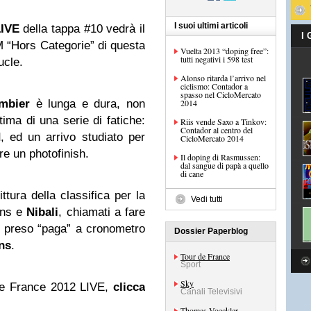
I suoi ultimi articoli
LIVE
della tappa #10 vedrà il
I
 “Hors Categorie” di questa
Vuelta 2013 “doping free”:
tutti negativi i 598 test
ucle.
Alonso ritarda l’arrivo nel
ciclismo: Contador a
spasso nel CicloMercato
mbier
è lunga e dura, non
2014
ima di una serie di fatiche:
Riis vende Saxo a Tinkov:
Contador al centro del
d
, ed un arrivo studiato per
CicloMercato 2014
are un photofinish.
Il doping di Rasmussen:
dal sangue di papà a quello
di cane
ttura della classifica per la
Vedi tutti
ans e
Nibali
, chiamati a fare
 preso “paga” a cronometro
Dossier Paperblog
ns
.
Tour de France
Sport
Sky
de France 2012 LIVE,
clicca
Canali Televisivi
Thomas Voeckler