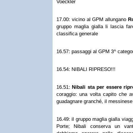
Voeckler
17.00:
vicino al GPM allungano
R
gruppo maglia gialla li lascia fa
classifica generale
16.57:
passaggi al GPM 3^ categori
16.54:
NIBALI RIPRESO!!!
16.51:
Nibali sta per essere rip
coraggio: una volta capito che 
guadagnare granché, il messinese s
16.49:
il gruppo maglia gialla viag
Porte; Nibali conserva un vant