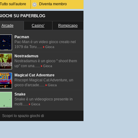
Tutto sull'autore
Diventa membro
 GIOCHI SU PAPERBLOG
Arcade
Casino'
Rompicapo
Pacman
Pac-Man é un video gioco creato nel
1979 da Toru......
Gioca
Nostradamus
Nostradamus è un gioco " shoot them
up" con una......
Gioca
Magical Cat Adventure
Riscopri Magical Cat Adventure, un
gioco d'arcade......
Gioca
Snake
Snake è un videogioco presente in
molti......
Gioca
Scopri lo spazio giochi di