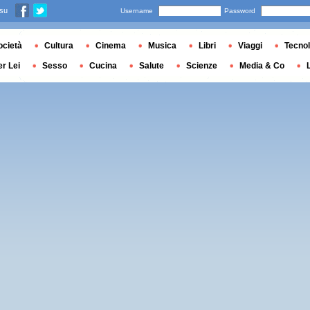
 su
Username
Password
ocietà
Cultura
Cinema
Musica
Libri
Viaggi
Tecnol
er Lei
Sesso
Cucina
Salute
Scienze
Media & Co