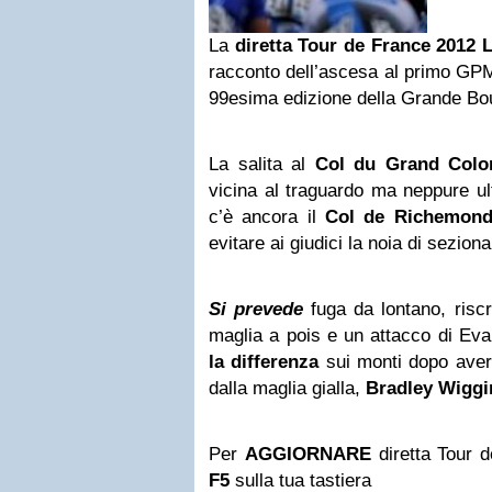
La
diretta Tour de France 2012 
racconto dell’ascesa al primo GPM
99esima edizione della Grande Bo
La salita al
Col du Grand Colo
vicina al traguardo ma neppure ult
c’è ancora il
Col de Richemon
evitare ai giudici la noia di sezion
Si prevede
fuga da lontano, riscri
maglia a pois e un attacco di Ev
la differenza
sui monti dopo aver
dalla maglia gialla,
Bradley Wiggi
Per
AGGIORNARE
diretta Tour 
F5
sulla tua tastiera