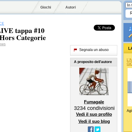
Giochi
Autori
CE
LIVE tappa #10
Hors Categorie
ews
L
Segnala un abuso
L'
A proposito dell'autore
GI
Fumagale
3234
condivisioni
Agi
Vedi il suo profilo
Vedi il suo blog