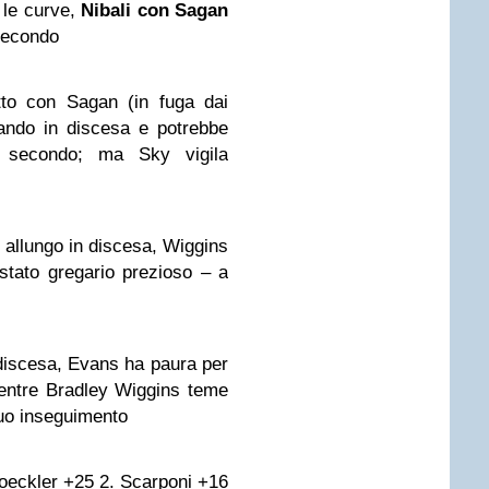
le curve,
Nibali con Sagan
secondo
etto con Sagan (in fuga dai
dando in discesa e potrebbe
e secondo; ma Sky vigila
allungo in discesa, Wiggins
tato gregario prezioso – a
 discesa, Evans ha paura per
mentre Bradley Wiggins teme
suo inseguimento
Voeckler +25 2. Scarponi +16