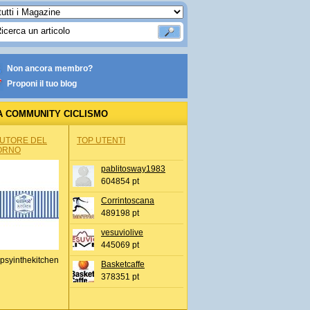
Non ancora membro?
Proponi il tuo blog
A COMMUNITY CICLISMO
AUTORE DEL
TOP UTENTI
ORNO
pablitosway1983
604854 pt
Corrintoscana
489198 pt
vesuviolive
445069 pt
psyinthekitchen
Basketcaffe
378351 pt