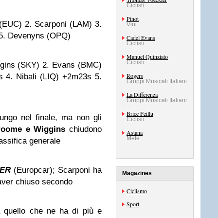
Ciclisti
Pinot
(EUC) 2. Scarponi (LAM) 3.
Vini
 5. Devenyns (OPQ)
Cadel Evans
Ciclisti
Manuel Quinziato
Ciclisti
gins (SKY) 2. Evans (BMC)
Rogers
4. Nibali (LIQ) +2m23s 5.
Gruppi Musicali Italiani
La Differenza
Gruppi Musicali Italiani
Brice Feillu
ungo nel finale, ma non gli
Ciclisti
roome e Wiggins
chiudono
Astana
Mete
lassifica generale
ER
(Europcar); Scarponi ha
Magazines
 aver chiuso secondo
Ciclismo
Sport
quello che ne ha di più e