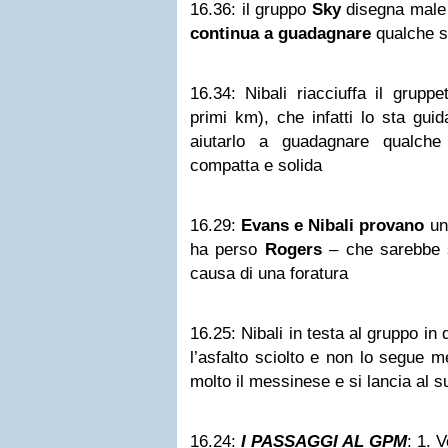
16.36:
il gruppo
Sky
disegna male 
continua a guadagnare
qualche 
16.34:
Nibali riacciuffa il grupp
primi km), che infatti lo sta gui
aiutarlo a guadagnare qualch
compatta e solida
16.29:
Evans e Nibali provano
un 
ha perso
Rogers
– che sarebbe s
causa di una foratura
16.25:
Nibali in testa al gruppo in
l’asfalto sciolto e non lo segue 
molto il messinese e si lancia al 
16.24:
I PASSAGGI AL GPM
: 1. 