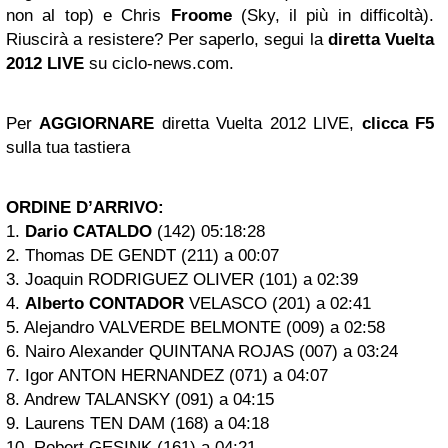
non al top) e Chris
Froome
(Sky, il più in difficoltà).
Riuscirà a resistere? Per saperlo, segui la
diretta Vuelta
2012 LIVE
su ciclo-news.com.
Per
AGGIORNARE
diretta Vuelta 2012 LIVE,
clicca F5
sulla tua tastiera
ORDINE D’ARRIVO:
1.
Dario CATALDO
(142) 05:18:28
2. Thomas DE GENDT (211) a 00:07
3. Joaquin RODRIGUEZ OLIVER (101) a 02:39
4.
Alberto CONTADOR
VELASCO (201) a 02:41
5. Alejandro VALVERDE BELMONTE (009) a 02:58
6. Nairo Alexander QUINTANA ROJAS (007) a 03:24
7. Igor ANTON HERNANDEZ (071) a 04:07
8. Andrew TALANSKY (091) a 04:15
9. Laurens TEN DAM (168) a 04:18
10. Robert GESINK (161) a 04:21