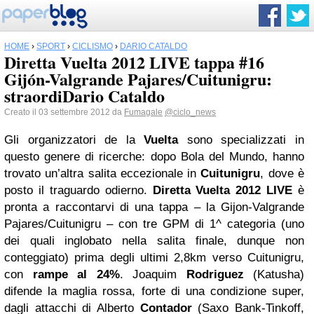
HOME
›
SPORT
›
CICLISMO
›
DARIO CATALDO
Diretta Vuelta 2012 LIVE tappa #16
Gijón-Valgrande Pajares/Cuitunigru:
straordiDario Cataldo
Creato il 03 settembre 2012 da
Fumagale
@ciclo_news
Gli organizzatori de la
Vuelta
sono specializzati in
questo genere di ricerche: dopo Bola del Mundo, hanno
trovato un’altra salita eccezionale in
Cuitunigru
, dove è
posto il traguardo odierno.
Diretta Vuelta 2012 LIVE
è
pronta a raccontarvi di una tappa – la Gijon-Valgrande
Pajares/Cuitunigru – con tre GPM di 1^ categoria (uno
dei quali inglobato nella salita finale, dunque non
conteggiato) prima degli ultimi 2,8km verso Cuitunigru,
con
rampe al 24%
. Joaquim
Rodriguez
(Katusha)
difende la maglia rossa, forte di una condizione super,
dagli attacchi di Alberto
Contador
(Saxo Bank-Tinkoff,