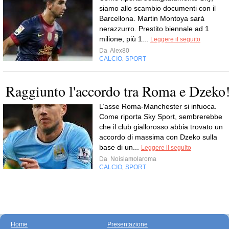
siamo allo scambio documenti con il
Barcellona. Martin Montoya sarà
nerazzurro. Prestito biennale ad 1
milione, più 1...
Leggere il seguito
Da
Alex80
CALCIO
SPORT
,
Raggiunto l'accordo tra Roma e Dzeko
L’asse Roma-Manchester si infuoca.
Come riporta Sky Sport, sembrerebbe
che il club giallorosso abbia trovato un
accordo di massima con Dzeko sulla
base di un...
Leggere il seguito
Da
Noisiamolaroma
CALCIO
SPORT
,
Home
Presentazione