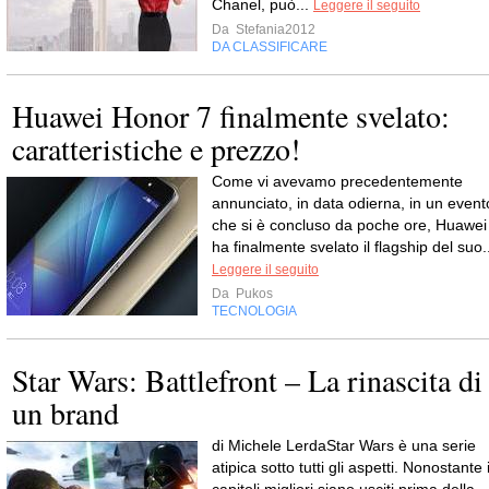
Chanel, può...
Leggere il seguito
Da
Stefania2012
DA CLASSIFICARE
Huawei Honor 7 finalmente svelato:
caratteristiche e prezzo!
Come vi avevamo precedentemente
annunciato, in data odierna, in un event
che si è concluso da poche ore, Huawei
ha finalmente svelato il flagship del suo.
Leggere il seguito
Da
Pukos
TECNOLOGIA
Star Wars: Battlefront – La rinascita di
un brand
di Michele LerdaStar Wars è una serie
atipica sotto tutti gli aspetti. Nonostante 
capitoli migliori siano usciti prima della