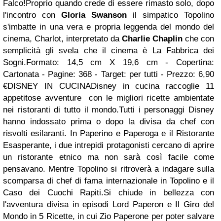
Falco!Proprio quando crede di essere rimasto solo, dopo
l'incontro con
Gloria Swanson
il simpatico Topolino
s'imbatte in una vera e propria leggenda del mondo del
cinema, Charlot, interpretato da
Charlie Chaplin
che con
semplicità gli svela che il cinema è La Fabbrica dei
Sogni.Formato: 14,5 cm X 19,6 cm - Copertina:
Cartonata - Pagine: 368 - Target: per tutti - Prezzo: 6,90
€DISNEY IN CUCINADisney in cucina raccoglie 11
appetitose avventure con le migliori ricette ambientate
nei ristoranti di tutto il mondo.Tutti i personaggi Disney
hanno indossato prima o dopo la divisa da chef con
risvolti esilaranti. In Paperino e Paperoga e il Ristorante
Esasperante, i due intrepidi protagonisti cercano di aprire
un ristorante etnico ma non sarà così facile come
pensavano. Mentre Topolino si ritroverà a indagare sulla
scomparsa di chef di fama internazionale in Topolino e il
Caso dei Cuochi Rapiti.Si chiude in bellezza con
l'avventura divisa in episodi Lord Paperon e Il Giro del
Mondo in 5 Ricette, in cui Zio Paperone per poter salvare