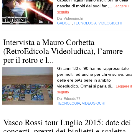
nascita di molti dei suoi fan,...
Leggere il
seguito
Da
Videogiochi
GADGET
TECNOLOGIA
VIDEOGIOCHI
,
,
Intervista a Mauro Corbetta
(RetroEdicola Videoludica), l’amore
per il retro e l...
Gli anni ‘80 e ’90 hanno rappresentato
per molti, ed anche per chi vi scrive, un
delle ere piĂš belle in ambito
videoludico. Ormai si parla di...
Leggere il
seguito
Da
Edoedo77
TECNOLOGIA
VIDEOGIOCHI
,
Vasco Rossi tour Luglio 2015: date dei
concerti, prezzi dei biglietti e scaletta