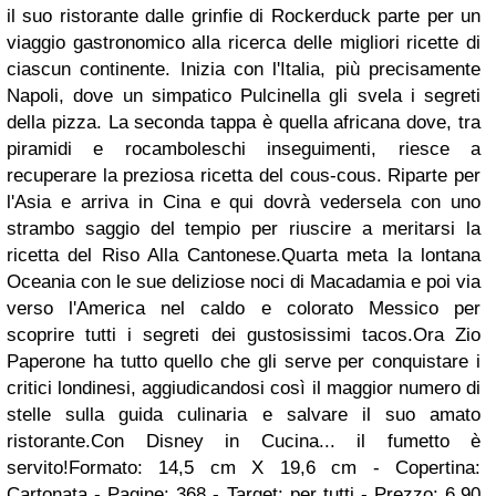
il suo ristorante dalle grinfie di Rockerduck parte per un
viaggio gastronomico alla ricerca delle migliori ricette di
ciascun continente. Inizia con l'Italia, più precisamente
Napoli, dove un simpatico Pulcinella gli svela i segreti
della pizza. La seconda tappa è quella africana dove, tra
piramidi e rocamboleschi inseguimenti, riesce a
recuperare la preziosa ricetta del cous-cous. Riparte per
l'Asia e arriva in Cina e qui dovrà vedersela con uno
strambo saggio del tempio per riuscire a meritarsi la
ricetta del Riso Alla Cantonese.Quarta meta la lontana
Oceania con le sue deliziose noci di Macadamia e poi via
verso l'America nel caldo e colorato Messico per
scoprire tutti i segreti dei gustosissimi tacos.Ora Zio
Paperone ha tutto quello che gli serve per conquistare i
critici londinesi, aggiudicandosi così il maggior numero di
stelle sulla guida culinaria e salvare il suo amato
ristorante.Con Disney in Cucina... il fumetto è
servito!Formato: 14,5 cm X 19,6 cm - Copertina:
Cartonata - Pagine: 368 - Target: per tutti - Prezzo: 6,90