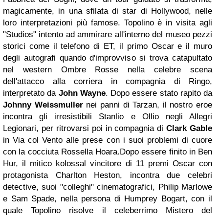
magicamente, in una sfilata di star di Hollywood, nelle
loro interpretazioni più famose. Topolino è in visita agli
"Studios" intento ad ammirare all'interno del museo pezzi
storici come il telefono di ET, il primo Oscar e il muro
degli autografi quando d'improvviso si trova catapultato
nel western Ombre Rosse nella celebre scena
dell'attacco alla corriera in compagnia di Ringo,
interpretato da
John Wayne
. Dopo essere stato rapito da
Johnny Weissmuller
nei panni di Tarzan, il nostro eroe
incontra gli irresistibili Stanlio e Ollio negli Allegri
Legionari, per ritrovarsi poi in compagnia di
Clark Gable
in Via col Vento alle prese con i suoi problemi di cuore
con la cocciuta Rossella Hoara.Dopo essere finito in Ben
Hur, il mitico kolossal vincitore di 11 premi Oscar con
protagonista Charlton Heston, incontra due celebri
detective, suoi "colleghi" cinematografici, Philip Marlowe
e Sam Spade, nella persona di Humprey Bogart, con il
quale Topolino risolve il celeberrimo Mistero del