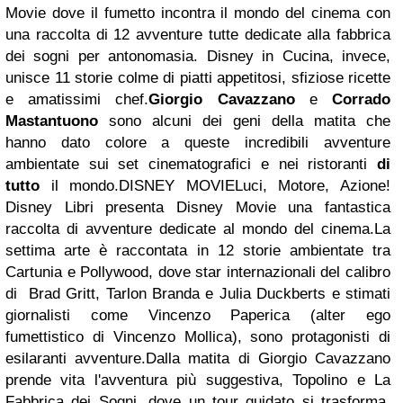
Movie dove il fumetto incontra il mondo del cinema con
una raccolta di 12 avventure tutte dedicate alla fabbrica
dei sogni per antonomasia. Disney in Cucina, invece,
unisce 11 storie colme di piatti appetitosi, sfiziose ricette
e amatissimi chef.
Giorgio Cavazzano
e
Corrado
Mastantuono
sono alcuni dei geni della matita che
hanno dato colore a queste incredibili avventure
ambientate sui set cinematografici e nei ristoranti
di
tutto
il mondo.DISNEY MOVIELuci, Motore, Azione!
Disney Libri presenta Disney Movie una fantastica
raccolta di avventure dedicate al mondo del cinema.La
settima arte è raccontata in 12 storie ambientate tra
Cartunia e Pollywood, dove star internazionali del calibro
di Brad Gritt, Tarlon Branda e Julia Duckberts e stimati
giornalisti come Vincenzo Paperica (alter ego
fumettistico di Vincenzo Mollica), sono protagonisti di
esilaranti avventure.Dalla matita di Giorgio Cavazzano
prende vita l'avventura più suggestiva, Topolino e La
Fabbrica dei Sogni, dove un tour guidato si trasforma,