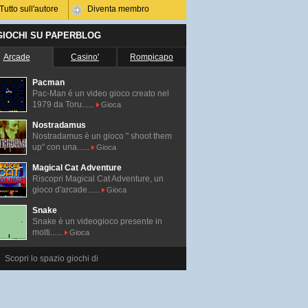
Tutto sull'autore
Diventa membro
 GIOCHI SU PAPERBLOG
Arcade
Casino'
Rompicapo
Pacman
Pac-Man é un video gioco creato nel
1979 da Toru......
Gioca
Nostradamus
Nostradamus è un gioco " shoot them
up" con una......
Gioca
Magical Cat Adventure
Riscopri Magical Cat Adventure, un
gioco d'arcade......
Gioca
Snake
Snake è un videogioco presente in
molti......
Gioca
Scopri lo spazio giochi di