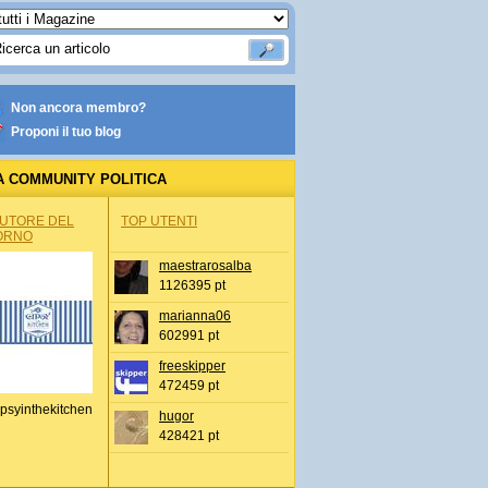
Non ancora membro?
Proponi il tuo blog
A COMMUNITY POLITICA
AUTORE DEL
TOP UTENTI
ORNO
maestrarosalba
1126395 pt
marianna06
602991 pt
freeskipper
472459 pt
psyinthekitchen
hugor
428421 pt