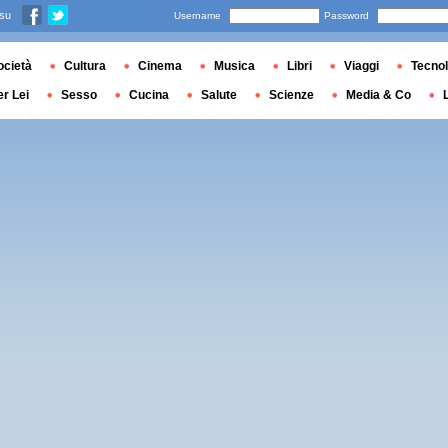
 su
Username
Password
ocietà
Cultura
Cinema
Musica
Libri
Viaggi
Tecnol
er Lei
Sesso
Cucina
Salute
Scienze
Media & Co