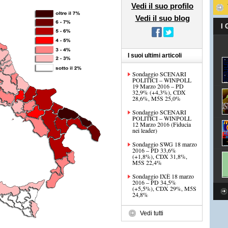
Vedi il suo profilo
Vedi il suo blog
I
I suoi ultimi articoli
Sondaggio SCENARI
POLITICI – WINPOLL
19 Marzo 2016 – PD
32,9% (+4,3%), CDX
28,6%, M5S 25,0%
Sondaggio SCENARI
POLITICI – WINPOLL
12 Marzo 2016 (Fiducia
nei leader)
Sondaggio SWG 18 marzo
2016 – PD 33,6%
(+1,8%), CDX 31,8%,
M5S 22,4%
Sondaggio IXÈ 18 marzo
2016 – PD 34,5%
(+5,5%), CDX 29%, M5S
24,8%
Vedi tutti