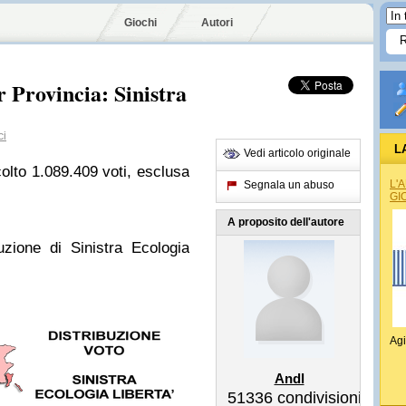
Giochi
Autori
r Provincia: Sinistra
ci
L
Vedi articolo originale
olto 1.089.409 voti, esclusa
L'
Segnala un abuso
GI
A proposito dell'autore
uzione di Sinistra Ecologia
Agi
Andl
51336
condivisioni