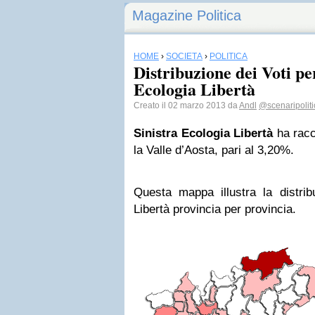
Magazine Politica
HOME
›
SOCIETÀ
›
POLITICA
Distribuzione dei Voti pe
Ecologia Libertà
Creato il 02 marzo 2013 da
Andl
@scenaripoliti
Sinistra Ecologia Libertà
ha racc
la Valle d’Aosta, pari al 3,20%.
Questa mappa illustra la distrib
Libertà provincia per provincia.