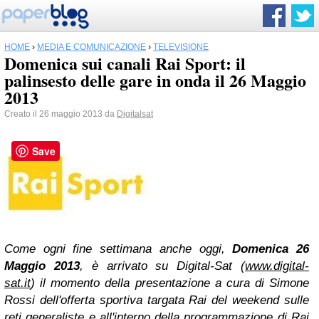
HOME
›
MEDIA E COMUNICAZIONE
›
TELEVISIONE
Domenica sui canali Rai Sport: il
palinsesto delle gare in onda il 26 Maggio
2013
Creato il 26 maggio 2013 da
Digitalsat
Save
Come ogni fine settimana anche oggi,
Domenica 26
Maggio 2013
, è arrivato su Digital-Sat (
www.digital-
sat.it
) il momento della presentazione a cura di Simone
Rossi dell'offerta sportiva targata Rai del weekend sulle
reti generaliste e all'interno della programmazione di Rai