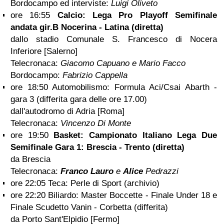
Bordocampo ed interviste:
Luigi Oliveto
ore 16:55
Calcio: Lega Pro Playoff Semifinale
andata gir.B Nocerina - Latina (diretta)
dallo stadio Comunale S. Francesco di Nocera
Inferiore [Salerno]
Telecronaca:
Giacomo Capuano e Mario Facco
Bordocampo:
Fabrizio Cappella
ore 18:50 Automobilismo: Formula Aci/Csai Abarth -
gara 3 (differita gara delle ore 17.00)
dall'autodromo di Adria [Roma]
Telecronaca:
Vincenzo Di Monte
ore 19:50
Basket: Campionato Italiano Lega Due
Semifinale Gara 1: Brescia - Trento (diretta)
da Brescia
Telecronaca:
Franco Lauro
e
Alice
Pedrazzi
ore 22:05 Teca: Perle di Sport (archivio)
ore 22:20 Biliardo: Master Boccette - Finale Under 18 e
Finale Scudetto Vanin - Corbetta (differita)
da Porto Sant'Elpidio [Fermo]