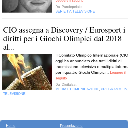
Leggere il seguito
Da
Parolepelate
SERIE TV
TELEVISIONE
,
CIO assegna a Discovery / Eurosport i
diritti per i Giochi Olimpici dal 2018
al...
Il Comitato Olimpico Internazionale (CIO
oggi ha annunciato che tutti i diritti di
trasmissione televisiva e multipiattaform
per i quattro Giochi Olimpici...
Leggere il
seguito
Da
Digitalsat
MEDIA E COMUNICAZIONE
PROGRAMMI TV
,
TELEVISIONE
Home
Presentazione