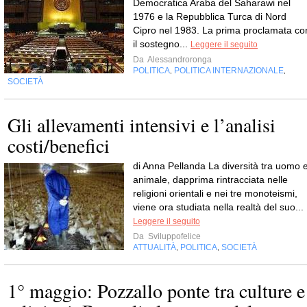
Democratica Araba del Saharawi nel
1976 e la Repubblica Turca di Nord
Cipro nel 1983. La prima proclamata co
il sostegno...
Leggere il seguito
Da
Alessandroronga
POLITICA
POLITICA INTERNAZIONALE
,
,
SOCIETÀ
Gli allevamenti intensivi e l’analisi
costi/benefici
di Anna Pellanda La diversità tra uomo 
animale, dapprima rintracciata nelle
religioni orientali e nei tre monoteismi,
viene ora studiata nella realtà del suo...
Leggere il seguito
Da
Sviluppofelice
ATTUALITÀ
POLITICA
SOCIETÀ
,
,
1° maggio: Pozzallo ponte tra culture e