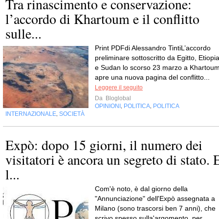
Tra rinascimento e conservazione:
l’accordo di Khartoum e il conflitto
sulle...
Print PDFdi Alessandro TintiL’accordo
preliminare sottoscritto da Egitto, Etiopi
e Sudan lo scorso 23 marzo a Khartou
apre una nuova pagina del conflitto...
Leggere il seguito
Da
Bloglobal
OPINIONI
POLITICA
POLITICA
,
,
INTERNAZIONALE
SOCIETÀ
,
Expò: dopo 15 giorni, il numero dei
visitatori è ancora un segreto di stato. 
l...
Com'è noto, è dal giorno della
"Annunciazione" dell'Expò assegnata a
Milano (sono trascorsi ben 7 anni), che
scrivo spesso sulla'argomento, per