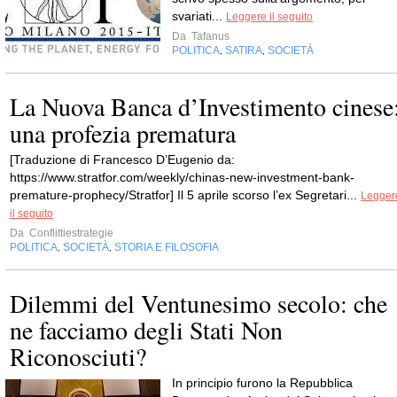
svariati...
Leggere il seguito
Da
Tafanus
POLITICA
SATIRA
SOCIETÀ
,
,
La Nuova Banca d’Investimento cinese
una profezia prematura
[Traduzione di Francesco D’Eugenio da:
https://www.stratfor.com/weekly/chinas-new-investment-bank-
premature-prophecy/Stratfor] Il 5 aprile scorso l’ex Segretari...
Legger
il seguito
Da
Conflittiestrategie
POLITICA
SOCIETÀ
STORIA E FILOSOFIA
,
,
Dilemmi del Ventunesimo secolo: che
ne facciamo degli Stati Non
Riconosciuti?
In principio furono la Repubblica