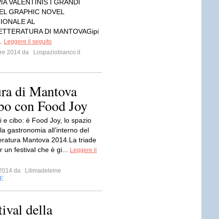
PIA VALENTINIS I GRANDI
EL GRAPHIC NOVEL
IONALE AL
ETTERATURA DI MANTOVAGipi
..
Leggere il seguito
mbre 2014 da
Lospaziobianco.it
tura di Mantova
ibo con Food Joy
i e cibo: è Food Joy, lo spazio
la gastronomia all’interno del
teratura Mantova 2014.La triade
r un festival che è gi...
Leggere il
o 2014 da
Lilimadeleine
E
val della