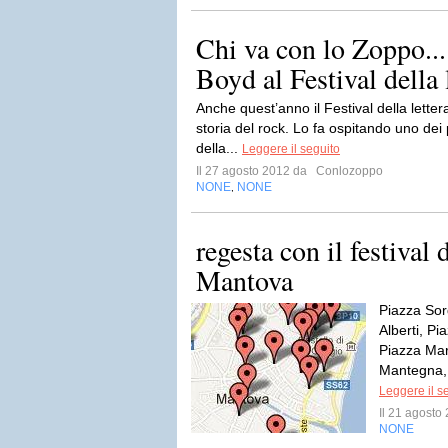
Chi va con lo Zoppo...
Boyd al Festival della l
Anche quest’anno il Festival della lette
storia del rock. Lo fa ospitando uno dei 
della...
Leggere il seguito
Il 27 agosto 2012 da
Conlozoppo
NONE
NONE
,
regesta con il festival d
Mantova
Piazza Sor
Alberti, P
Piazza Mart
Mantegna, 
Leggere il s
Il 21 agost
NONE