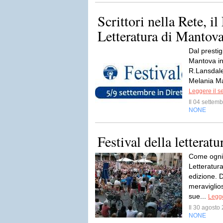
Scrittori nella Rete, il
Letteratura di Mantova 
Dal presti
Mantova in
R.Lansdale
Melania M
Leggere il s
Il 04 sette
NONE
Festival della letterat
Come ogni 
Letteratur
edizione. D
meraviglios
sue...
Legge
Il 30 agost
NONE