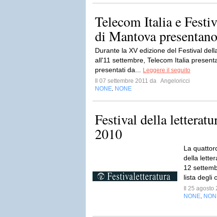
Telecom Italia e Festiv
di Mantova presentano
Durante la XV edizione del Festival dell
all'11 settembre, Telecom Italia presenta
presentati da...
Leggere il seguito
Il 07 settembre 2011 da
Angeloricci
NONE
NONE
,
Festival della letterat
2010
La quattord
della lette
12 settemb
lista degli 
Il 25 agost
NONE
NON
,