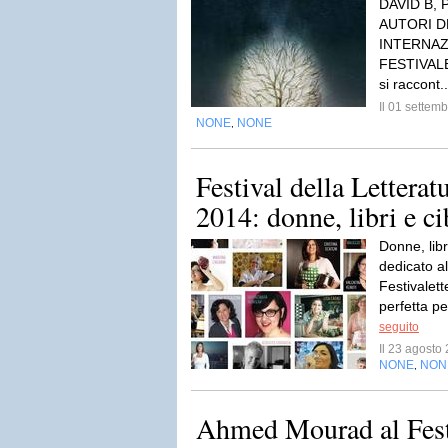
DAVID B, 
AUTORI D
INTERNAZ
FESTIVAL
si raccont.
Il 01 sette
NONE
NONE
,
Festival della Lettera
2014: donne, libri e c
Donne, libr
dedicato al
Festivalet
perfetta pe
seguito
Il 23 agost
NONE
NON
,
Ahmed Mourad al Festi