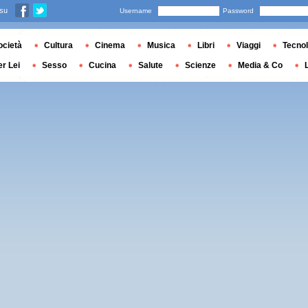
 su
Username
Password
ocietà
Cultura
Cinema
Musica
Libri
Viaggi
Tecnol
er Lei
Sesso
Cucina
Salute
Scienze
Media & Co