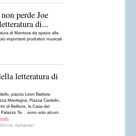
 non perde Joe
etteratura di...
ratura di Mantova da spazio alla
più importanti produttori musicali
ella letteratura di
dello, piazza Leon Battista
iazza Mantegna, Piazza Castello,
iri di Belfiore, la Casa del
Palazzo Te… sono solo alcuni...
eguito
o 2012 da
Apregesta7