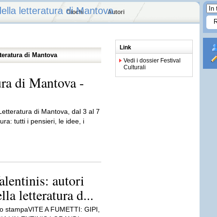
della letteratura di Mantova
Giochi
Autori
Link
tteratura di Mantova
Vedi i dossier Festival
Culturali
ura di Mantova -
Letteratura di Mantova, dal 3 al 7
a: tutti i pensieri, le idee, i
lentinis: autori
la letteratura d...
o stampaVITE A FUMETTI: GIPI,