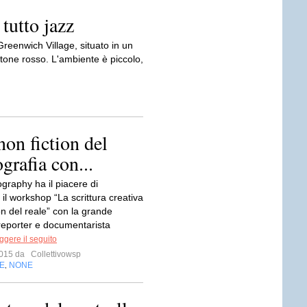
tutto jazz
reenwich Village, situato in un
rtone rosso. L'ambiente è piccolo,
non fiction del
grafia con...
raphy ha il piacere di
il workshop “La scrittura creativa
on del reale” con la grande
 reporter e documentarista
ggere il seguito
 2015 da
Collettivowsp
E
NONE
,