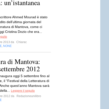
: un’istantanea
 scrittore Ahmed Mourad è stato
adito dell’ultima giornata del
teratura di Mantova, come ci
gi Cristina Dozio che era...
eguito
mbre 2013 da
Chiarac
E
NONE
,
tura di Mantova:
settembre 2012
inaugura oggi 5 settembre fino al
, il “Festival della Letteratura di
 Anche quest’anno Mantova sarà
della...
Leggere il seguito
mbre 2012 da
Redazioneunilibro
E