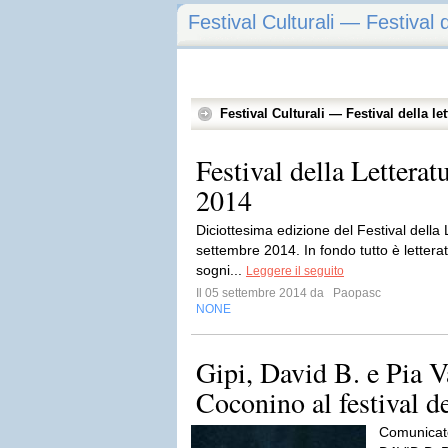
Festival Culturali — Festival 
Festival Culturali — Festival della le
Festival della Letterat
2014
Diciottesima edizione del Festival della 
settembre 2014. In fondo tutto è letteratur
sogni...
Leggere il seguito
Il 05 settembre 2014 da
Paopasc
NONE
Gipi, David B. e Pia Va
Coconino al festival del
Comunicat