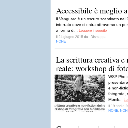
Accessibile è meglio a 
Il Vanguard è un oscuro scantinato nel G
interrato dove si entra attraverso un po
a forma di...
Leggere il seguito
Il 24 giugno 2015 da
Dismappa
NONE
La scrittura creativa e 
reale: workshop di foto
WSP Photog
presentare 
e non-ficti
fotografa,
Monik...
Le
Il 19 aprile
NONE
NON
,