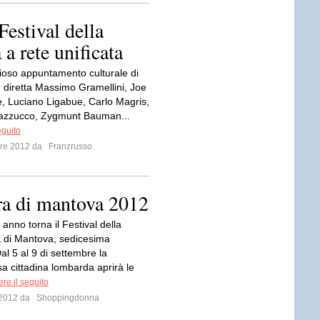
 Festival della
a rete unificata
gioso appuntamento culturale di
 diretta Massimo Gramellini, Joe
, Luciano Ligabue, Carlo Magris,
azzucco, Zygmunt Bauman...
eguito
mbre 2012 da
Franzrusso
ura di mantova 2012
anno torna il Festival della
a di Mantova, sedicesima
al 5 al 9 di settembre la
a cittadina lombarda aprirà le
re il seguito
o 2012 da
Shoppingdonna