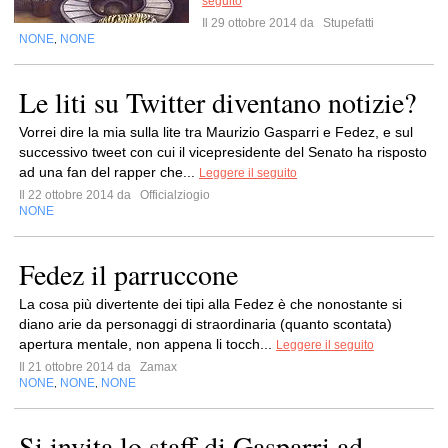
seguito
Il 29 ottobre 2014 da
Stupefatti
NONE
NONE
,
Le liti su Twitter diventano notizie?
Vorrei dire la mia sulla lite tra Maurizio Gasparri e Fedez, e sul
successivo tweet con cui il vicepresidente del Senato ha risposto
ad una fan del rapper che...
Leggere il seguito
Il 22 ottobre 2014 da
Officialziogio
NONE
Fedez il parruccone
La cosa più divertente dei tipi alla Fedez è che nonostante si
diano arie da personaggi di straordinaria (quanto scontata)
apertura mentale, non appena li tocch...
Leggere il seguito
Il 21 ottobre 2014 da
Zamax
NONE
NONE
NONE
,
,
Si invita lo staff di Gasparri ad