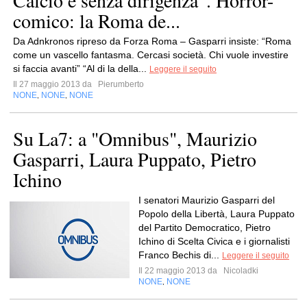
Calcio è senza dirigenza”. Horror-
comico: la Roma de...
Da Adnkronos ripreso da Forza Roma – Gasparri insiste: “Roma
come un vascello fantasma. Cercasi società. Chi vuole investire
si faccia avanti” “Al di la della...
Leggere il seguito
Il 27 maggio 2013 da
Pierumberto
NONE
NONE
NONE
,
,
Su La7: a "Omnibus", Maurizio
Gasparri, Laura Puppato, Pietro
Ichino
I senatori Maurizio Gasparri del
Popolo della Libertà, Laura Puppato
del Partito Democratico, Pietro
Ichino di Scelta Civica e i giornalisti
Franco Bechis di...
Leggere il seguito
Il 22 maggio 2013 da
Nicoladki
NONE
NONE
,