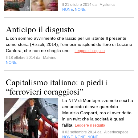
Il 21 ottobre 2014 da
Mysterics
NONE
NONE
,
Anticipo il disgusto
È con sommo avvilimento che lascio per un istante Il presente
come storia (Rizzoli, 2014), l’ennesimo splendido libro di Luciano
Canfora, che non ne sbaglia uno...
Leggere il seguito
Il 18 ottobre 2014 da
Malvino
NONE
Capitalismo italiano: a piedi i
“ferrovieri coraggiosi”
La NTV di Monteprezzemolo soci ha
annunciato di aver querelato
Maurizio Gasparri, reo di aver detto
in un twitt che la società è quasi
fallita.
Leggere il seguito
Il 02 settembre 2014 da
Albertocapece
NONE
NONE
NONE
,
,