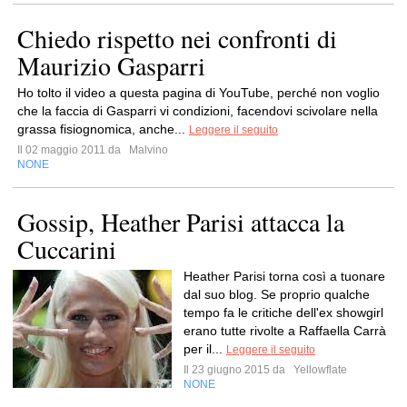
Chiedo rispetto nei confronti di
Maurizio Gasparri
Ho tolto il video a questa pagina di YouTube, perché non voglio
che la faccia di Gasparri vi condizioni, facendovi scivolare nella
grassa fisiognomica, anche...
Leggere il seguito
Il 02 maggio 2011 da
Malvino
NONE
Gossip, Heather Parisi attacca la
Cuccarini
Heather Parisi torna così a tuonare
dal suo blog. Se proprio qualche
tempo fa le critiche dell'ex showgirl
erano tutte rivolte a Raffaella Carrà
per il...
Leggere il seguito
Il 23 giugno 2015 da
Yellowflate
NONE