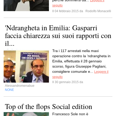
perché sommersi da...
Leggere il
seguito
Il 04 febbraio 2015 da
Rodolfo Monacelli
'Ndrangheta in Emilia: Gasparri
faccia chiarezza sui suoi rapporti con
il...
Tra i 117 arrestati nella maxi
operazione contro la ‘ndrangheta in
Emilia, effettuata il 28 gennaio
scorso, figura Giuseppe Pagliani,
consigliere comunale e...
Leggere il
seguito
Il 30 gennaio 2015 da
Alessandromenabue
NONE
Top of the flops Social edition
Francesco Sole non è