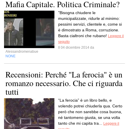
Mafia Capitale. Politica Criminale?
"Bisogna chiudere le
municipalizzate, ridurle al minimo:
pessimi servizi, clientele e, come si
è dimostrato a Roma, corruzione.
Basta cialtroni che rubano!
Leggere il
seguito
Il 04 dicembre 2014 da
Alessandromenabue
NONE
Recensioni: Perché "La ferocia" è un
romanzo necessario. Che ci riguarda
tutti
“La ferocia” è un libro bello, e
volendo potrei chiuderla qua. Certo
però che non sarebbe cosa buona,
né tantomeno giusta, se una volta
tanto che mi capita tra...
Leggere il