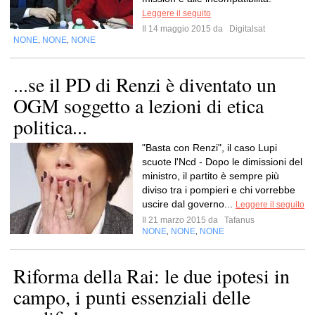
Leggere il seguito
Il 14 maggio 2015 da
Digitalsat
NONE
NONE
NONE
,
,
...se il PD di Renzi è diventato un
OGM soggetto a lezioni di etica
politica...
"Basta con Renzi", il caso Lupi
scuote l'Ncd - Dopo le dimissioni del
ministro, il partito è sempre più
diviso tra i pompieri e chi vorrebbe
uscire dal governo...
Leggere il seguito
Il 21 marzo 2015 da
Tafanus
NONE
NONE
NONE
,
,
Riforma della Rai: le due ipotesi in
campo, i punti essenziali delle