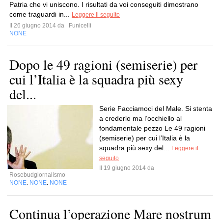
Patria che vi uniscono. I risultati da voi conseguiti dimostrano
come traguardi in...
Leggere il seguito
Il 26 giugno 2014 da
Funicelli
NONE
Dopo le 49 ragioni (semiserie) per
cui l’Italia è la squadra più sexy
del...
Serie Facciamoci del Male. Si stenta
a crederlo ma l’occhiello al
fondamentale pezzo Le 49 ragioni
(semiserie) per cui l’Italia è la
squadra più sexy del...
Leggere il
seguito
Il 19 giugno 2014 da
Rosebudgiornalismo
NONE
NONE
NONE
,
,
Continua l’operazione Mare nostrum