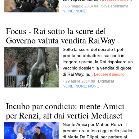
Il 05 maggio 2014 da
Stivalepensante
NONE
NONE
,
Focus - Rai sotto la scure del
Governo valuta vendita RaiWay
Sotto la scure del decreto Irpef
pronta ad abbattersi sui conti in
leggera ripresa, la Rai rispolvera un
vecchio dossier: la vendita di quote
di Rai Way, la...
Leggere il seguito
Il 29 aprile 2014 da
Digitalsat
NONE
NONE
NONE
,
,
Incubo par condicio: niente Amici
per Renzi, alt dai vertici Mediaset
Niente Amici per Matteo Renzi. Il
premier era atteso oggi nello studio
di Maria De Filippi, per parlare ai