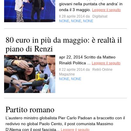
giovani nella puntata che andra' in
onda il 3 maggio.
Leggere il seguito
Il 28 aprile 2014 da
Digitalsat
NONE
NONE
NONE
,
,
80 euro in più da maggio: è realtà il
piano di Renzi
apr 22, 2014 Scritto da Matteo
Rinaldi Politica ...
Leggere il seguito
Il 22 aprile 2014 da
Retrò Online
Magazine
NONE
NONE
,
Partito romano
L’austero ministro globalista Pier Carlo Padoan a braccetto con il
redivivo no global Paolo Cento, il post comunista Massimo
D’Alema con il post fascista...
Leggere il seguito