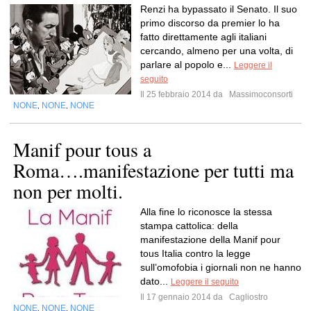
Renzi ha bypassato il Senato. Il suo
primo discorso da premier lo ha
fatto direttamente agli italiani
cercando, almeno per una volta, di
parlare al popolo e...
Leggere il
seguito
Il 25 febbraio 2014 da
Massimoconsorti
NONE
NONE
NONE
,
,
Manif pour tous a
Roma….manifestazione per tutti ma
non per molti.
Alla fine lo riconosce la stessa
stampa cattolica: della
manifestazione della Manif pour
tous Italia contro la legge
sull’omofobia i giornali non ne hanno
dato...
Leggere il seguito
Il 17 gennaio 2014 da
Cagliostro
NONE
NONE
NONE
,
,