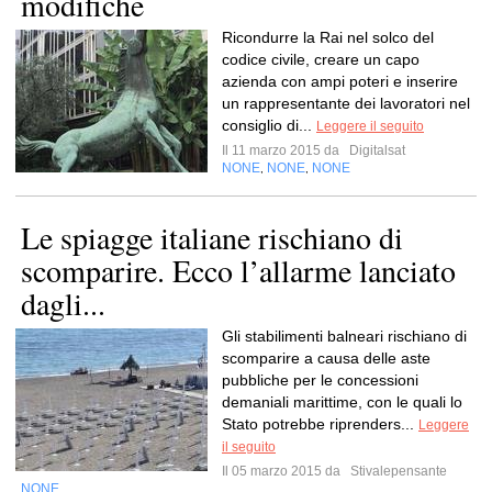
modifiche
Ricondurre la Rai nel solco del
codice civile, creare un capo
azienda con ampi poteri e inserire
un rappresentante dei lavoratori nel
consiglio di...
Leggere il seguito
Il 11 marzo 2015 da
Digitalsat
NONE
NONE
NONE
,
,
Le spiagge italiane rischiano di
scomparire. Ecco l’allarme lanciato
dagli...
Gli stabilimenti balneari rischiano di
scomparire a causa delle aste
pubbliche per le concessioni
demaniali marittime, con le quali lo
Stato potrebbe riprenders...
Leggere
il seguito
Il 05 marzo 2015 da
Stivalepensante
NONE