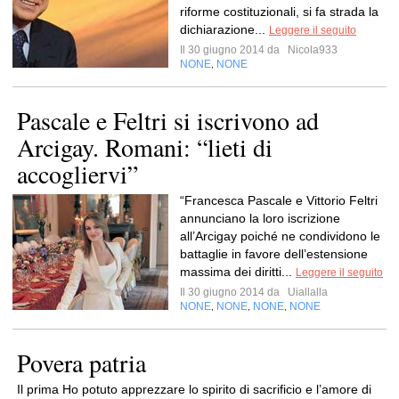
riforme costituzionali, si fa strada la
dichiarazione...
Leggere il seguito
Il 30 giugno 2014 da
Nicola933
NONE
NONE
,
Pascale e Feltri si iscrivono ad
Arcigay. Romani: “lieti di
accogliervi”
“Francesca Pascale e Vittorio Feltri
annunciano la loro iscrizione
all’Arcigay poiché ne condividono le
battaglie in favore dell’estensione
massima dei diritti...
Leggere il seguito
Il 30 giugno 2014 da
Uiallalla
NONE
NONE
NONE
NONE
,
,
,
Povera patria
Il prima Ho potuto apprezzare lo spirito di sacrificio e l’amore di