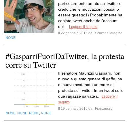
particolarmente amato su Twitter e
credo che le motivazioni possano
essere queste:1) Probabilmente ha
copiato tweet anche dall'account
dell...
Leggere il seguito
Il 22 gennaio 2015 da
Scaccoalleregine
NONE
#GasparriFuoriDaTwitter, la protesta
corre su Twitter
Il senatore Maurizio Gasparri, non
nuovo a questo genere di gaffe, ha
di nuovo scatenato un mare di
proteste su Twitter. In un tweet sulle
due ragazze salvate i...
Leggere il
seguito
Il 19 gennaio 2015 da
Franzrusso
NONE
NONE
NONE
NONE
,
,
,