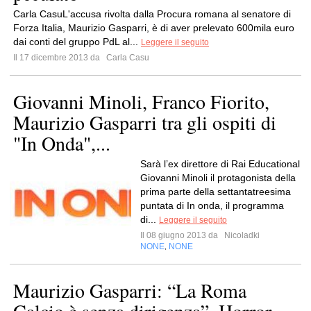
Carla CasuL'accusa rivolta dalla Procura romana al senatore di
Forza Italia, Maurizio Gasparri, è di aver prelevato 600mila euro
dai conti del gruppo PdL al...
Leggere il seguito
Il 17 dicembre 2013 da
Carla Casu
Giovanni Minoli, Franco Fiorito,
Maurizio Gasparri tra gli ospiti di
"In Onda",...
Sarà l’ex direttore di Rai Educational
Giovanni Minoli il protagonista della
prima parte della settantatreesima
puntata di In onda, il programma
di...
Leggere il seguito
Il 08 giugno 2013 da
Nicoladki
NONE
NONE
,
Maurizio Gasparri: “La Roma