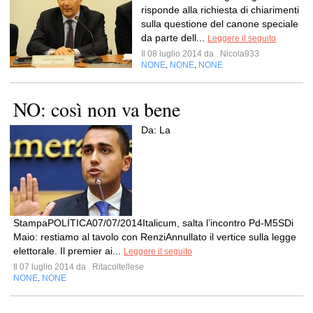
risponde alla richiesta di chiarimenti
sulla questione del canone speciale
da parte dell...
Leggere il seguito
Il 08 luglio 2014 da
Nicola933
NONE
NONE
NONE
,
,
NO: così non va bene
Da: La
StampaPOLITICA07/07/2014Italicum, salta l’incontro Pd-M5SDi
Maio: restiamo al tavolo con RenziAnnullato il vertice sulla legge
elettorale. Il premier ai...
Leggere il seguito
Il 07 luglio 2014 da
Ritacoltellese
NONE
NONE
,