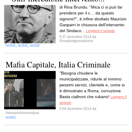
di Rina Brundu. “Mica ci si può far
prendere per il c… da questo
signore!!”, è infine sbottato Maurizio
Gasparri in chiusura dell’intervento
del Sindaco...
Leggere il seguito
Il 07 dicembre 2014 da
Rosebudgiornalismo
NONE
NONE
NONE
,
,
Mafia Capitale, Italia Criminale
"Bisogna chiudere le
municipalizzate, ridurle al minimo:
pessimi servizi, clientele e, come si
è dimostrato a Roma, corruzione.
Basta cialtroni che rubano!
Leggere il
seguito
Il 04 dicembre 2014 da
Alessandromenabue
NONE