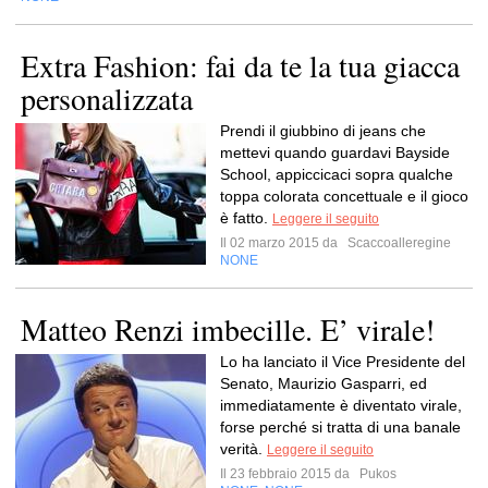
Extra Fashion: fai da te la tua giacca
personalizzata
Prendi il giubbino di jeans che
mettevi quando guardavi Bayside
School, appiccicaci sopra qualche
toppa colorata concettuale e il gioco
è fatto.
Leggere il seguito
Il 02 marzo 2015 da
Scaccoalleregine
NONE
Matteo Renzi imbecille. E’ virale!
Lo ha lanciato il Vice Presidente del
Senato, Maurizio Gasparri, ed
immediatamente è diventato virale,
forse perché si tratta di una banale
verità.
Leggere il seguito
Il 23 febbraio 2015 da
Pukos