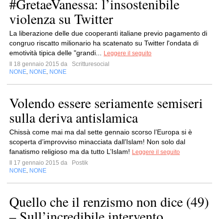
#GretaeVanessa: l’insostenibile
violenza su Twitter
La liberazione delle due cooperanti italiane previo pagamento di
congruo riscatto milionario ha scatenato su Twitter l'ondata di
emotività tipica delle "grandi...
Leggere il seguito
Il 18 gennaio 2015 da
Scritturesocial
NONE
NONE
NONE
,
,
Volendo essere seriamente semiseri
sulla deriva antislamica
Chissà come mai ma dal sette gennaio scorso l’Europa si è
scoperta d’improvviso minacciata dall’Islam! Non solo dal
fanatismo religioso ma da tutto L’Islam!
Leggere il seguito
Il 17 gennaio 2015 da
Postik
NONE
NONE
,
Quello che il renzismo non dice (49)
– Sull’incredibile intervento...