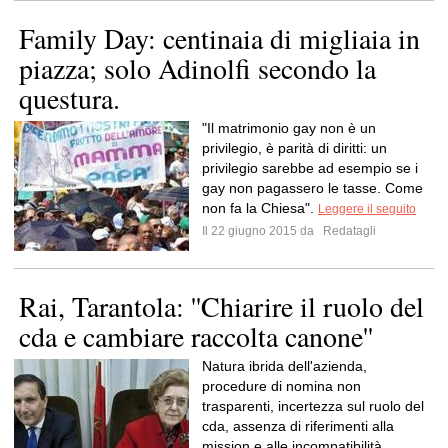
Family Day: centinaia di migliaia in
piazza; solo Adinolfi secondo la
questura.
"Il matrimonio gay non è un
privilegio, è parità di diritti: un
privilegio sarebbe ad esempio se i
gay non pagassero le tasse. Come
non fa la Chiesa".
Leggere il seguito
Il 22 giugno 2015 da
Redatagli
Rai, Tarantola: ''Chiarire il ruolo del
cda e cambiare raccolta canone''
Natura ibrida dell'azienda,
procedure di nomina non
trasparenti, incertezza sul ruolo del
cda, assenza di riferimenti alla
mission e alle incompatibilità.