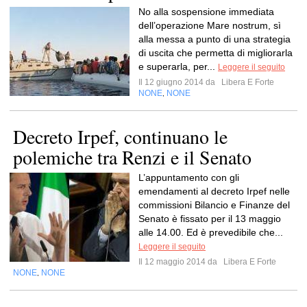
No alla sospensione immediata
dell’operazione Mare nostrum, sì
alla messa a punto di una strategia
di uscita che permetta di migliorarla
e superarla, per...
Leggere il seguito
Il 12 giugno 2014 da
Libera E Forte
NONE
NONE
,
Decreto Irpef, continuano le
polemiche tra Renzi e il Senato
L’appuntamento con gli
emendamenti al decreto Irpef nelle
commissioni Bilancio e Finanze del
Senato è fissato per il 13 maggio
alle 14.00. Ed è prevedibile che...
Leggere il seguito
Il 12 maggio 2014 da
Libera E Forte
NONE
NONE
,