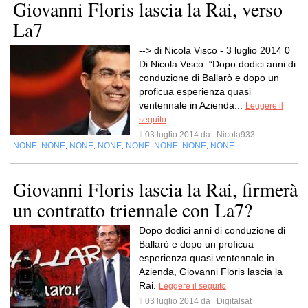
Giovanni Floris lascia la Rai, verso
La7
--> di Nicola Visco - 3 luglio 2014 0
Di Nicola Visco. “Dopo dodici anni di
conduzione di Ballarò e dopo un
proficua esperienza quasi
ventennale in Azienda...
Leggere il
seguito
Il 03 luglio 2014 da
Nicola933
NONE
NONE
NONE
NONE
NONE
NONE
NONE
NONE
,
,
,
,
,
,
,
Giovanni Floris lascia la Rai, firmerà
un contratto triennale con La7?
Dopo dodici anni di conduzione di
Ballarò e dopo un proficua
esperienza quasi ventennale in
Azienda, Giovanni Floris lascia la
Rai.
Leggere il seguito
Il 03 luglio 2014 da
Digitalsat