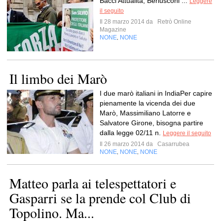
Bacci Attualità, Berlusconi ...
Leggere
il seguito
Il 28 marzo 2014 da
Retrò Online
Magazine
NONE
NONE
,
Il limbo dei Marò
I due marò italiani in IndiaPer capire
pienamente la vicenda dei due
Marò, Massimiliano Latorre e
Salvatore Girone, bisogna partire
dalla legge 02/11 n.
Leggere il seguito
Il 26 marzo 2014 da
Casarrubea
NONE
NONE
NONE
,
,
Matteo parla ai telespettatori e
Gasparri se la prende col Club di
Topolino. Ma...