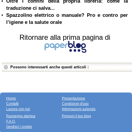
Oltre i confini della propria libreria: come la
traduzione ci salva...
Spazzolino elettrico o manuale? Pro e contro per
l’igiene e la salute orale
Ritornare alla prima pagina di
Possono interessarti anche questi articoli :
Home
Presentazione
Contatti
Condizioni d'uso
Lavora con noi
Informazioni azienda
Rassegna stampa
Proponi il tuo blog
F.A.Q.
Gestisci i cookie