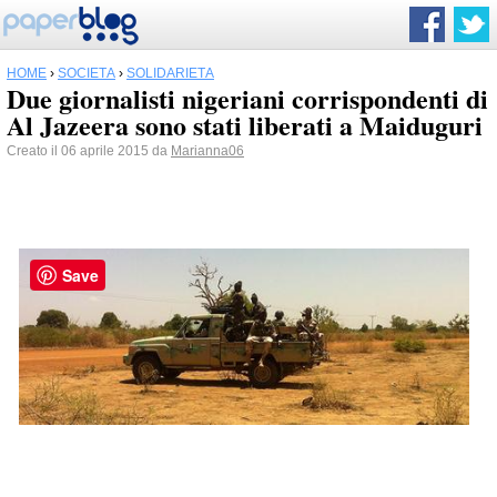
HOME
›
SOCIETÀ
›
SOLIDARIETÀ
Due giornalisti nigeriani corrispondenti di
Al Jazeera sono stati liberati a Maiduguri
Creato il 06 aprile 2015 da
Marianna06
Save