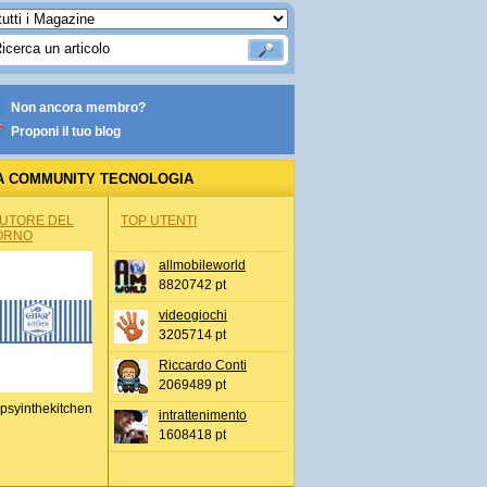
Non ancora membro?
Proponi il tuo blog
A COMMUNITY TECNOLOGIA
AUTORE DEL
TOP UTENTI
ORNO
allmobileworld
8820742 pt
videogiochi
3205714 pt
Riccardo Conti
2069489 pt
psyinthekitchen
intrattenimento
1608418 pt