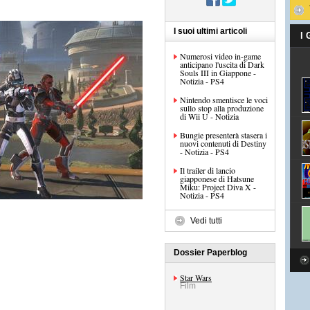
I suoi ultimi articoli
I
Numerosi video in-game
anticipano l'uscita di Dark
Souls III in Giappone -
Notizia - PS4
Nintendo smentisce le voci
sullo stop alla produzione
di Wii U - Notizia
Bungie presenterà stasera i
nuovi contenuti di Destiny
- Notizia - PS4
Il trailer di lancio
giapponese di Hatsune
Miku: Project Diva X -
Notizia - PS4
Vedi tutti
Dossier Paperblog
Star Wars
Film