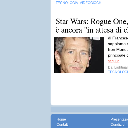
TECNOLOGIA
VIDEOGIOCHI
,
Star Wars: Rogue One
è ancora "in attesa di 
di Frances
sappiamo ch
Ben Mendels
principale 
seguito
Da
Lightma
TECNOLOG
Home
Presentazi
Contatti
Condizioni