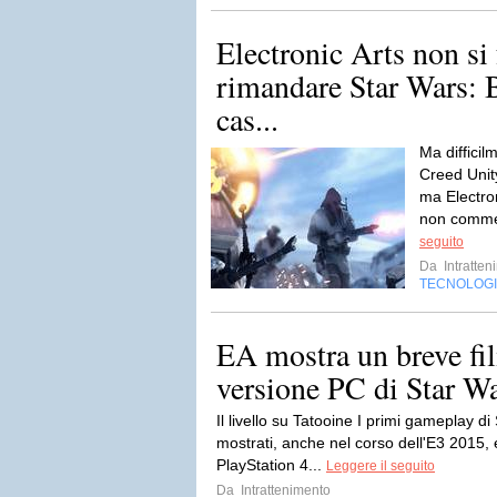
Electronic Arts non si
rimandare Star Wars: B
cas...
Ma difficil
Creed Unit
ma Electron
non commett
seguito
Da
Intratten
TECNOLOG
EA mostra un breve fi
versione PC di Star War
Il livello su Tatooine I primi gameplay di
mostrati, anche nel corso dell'E3 2015,
PlayStation 4...
Leggere il seguito
Da
Intrattenimento