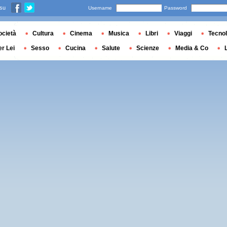
 su
Username
Password
ocietà
Cultura
Cinema
Musica
Libri
Viaggi
Tecnol
er Lei
Sesso
Cucina
Salute
Scienze
Media & Co