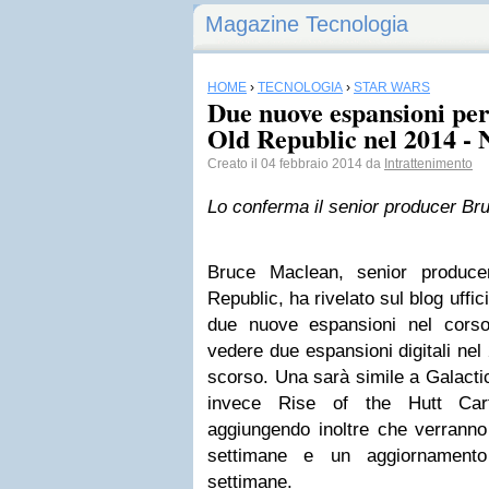
Magazine Tecnologia
HOME
›
TECNOLOGIA
›
STAR WARS
Due nuove espansioni pe
Old Republic nel 2014 - 
Creato il 04 febbraio 2014 da
Intrattenimento
Lo conferma il senior producer B
Bruce Maclean, senior produc
Republic, ha rivelato sul blog uffi
due nuove espansioni nel corso
vedere due espansioni digitali ne
scorso. Una sarà simile a Galactic 
invece Rise of the Hutt Cart
aggiungendo inoltre che verranno r
settimane e un aggiornament
settimane.