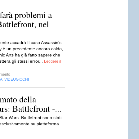
 farà problemi a
attlefront, nel
mente accadrà Il caso Assassin's
y è un precedente ancora caldo,
ic Arts ha già fatto sapere che
erà gli stessi error...
Leggere il
imento
IA
VIDEOGIOCHI
,
lmato della
s: Battlefront -...
 Star Wars: Battlefront sono stati
 esclusivamente su piattaforma