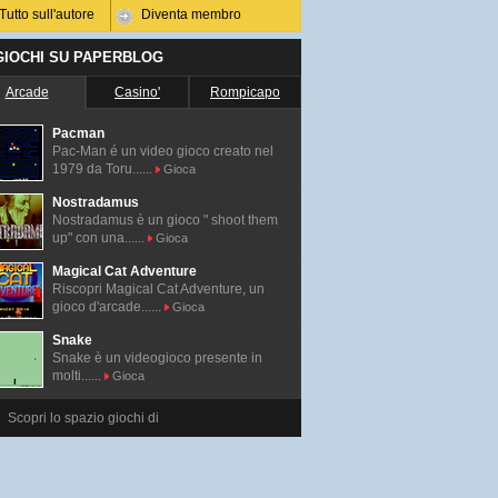
Tutto sull'autore
Diventa membro
 GIOCHI SU PAPERBLOG
Arcade
Casino'
Rompicapo
Pacman
Pac-Man é un video gioco creato nel
1979 da Toru......
Gioca
Nostradamus
Nostradamus è un gioco " shoot them
up" con una......
Gioca
Magical Cat Adventure
Riscopri Magical Cat Adventure, un
gioco d'arcade......
Gioca
Snake
Snake è un videogioco presente in
molti......
Gioca
Scopri lo spazio giochi di