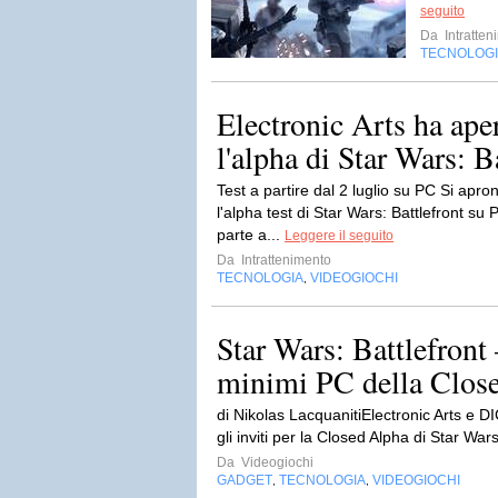
seguito
Da
Intratten
TECNOLOG
Electronic Arts ha aper
l'alpha di Star Wars: Ba
Test a partire dal 2 luglio su PC Si apron
l'alpha test di Star Wars: Battlefront su 
parte a...
Leggere il seguito
Da
Intrattenimento
TECNOLOGIA
VIDEOGIOCHI
,
Star Wars: Battlefront –
minimi PC della Clos
di Nikolas LacquanitiElectronic Arts e D
gli inviti per la Closed Alpha di Star Wars
Da
Videogiochi
GADGET
TECNOLOGIA
VIDEOGIOCHI
,
,