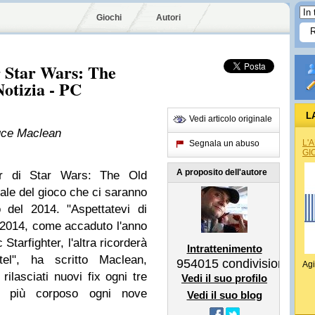
Giochi
Autori
r Star Wars: The
Notizia - PC
L
Vedi articolo originale
ruce Maclean
L'
Segnala un abuso
GI
A proposito dell'autore
er di Star Wars: The Old
ciale del gioco che ci saranno
 del 2014. "Aspettatevi di
l 2014, come accaduto l'anno
Starfighter, l'altra ricorderà
Intrattenimento
el", ha scritto Maclean,
954015
condivisioni
Agi
ilasciati nuovi fix ogni tre
Vedi il suo profilo
o più corposo ogni nove
Vedi il suo blog