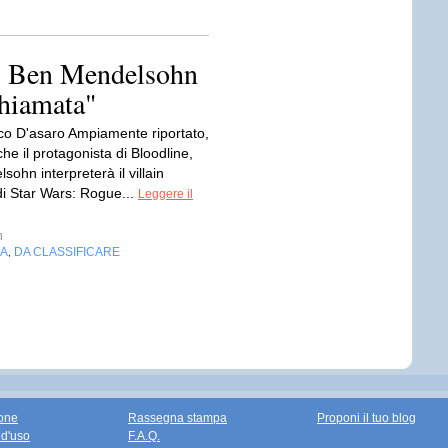
, Ben Mendelsohn
chiamata"
co D'asaro Ampiamente riportato,
e il protagonista di Bloodline,
ohn interpreterà il villain
di Star Wars: Rogue...
Leggere il
n
IA
DA CLASSIFICARE
,
one
Rassegna stampa
Proponi il tuo blog
 d'uso
F.A.Q.