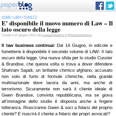
HOME
›
LIBRI
›
FUMETTI
E’ disponibile il nuovo numero di Law – Il
lato oscuro della legge
Creato il 15 giugno 2012 da
Lospaziobianco.it
@lospaziobianco
Il law business continua
! Dal 14 Giugno, in edicole e
fumetterie è disponibile il secondo volume di LAW- Il lato
oscuro della legge. Una nuova sfida per lo studio Cussler
& Brandise, che questa volta si trova a dover difendere
Shahram Sajadi, un brillante chimico afghano, accusato
non solo di furto di formule chimiche, nella grande
multinazionale dove lavora da anni, ma anche di
terrorismo. Sicuramente non sarà il cliente ideale di
Gwen Brandise, convinta repubblicana, ma se giova
all’immagine dello studio è disposta anche a fingere
tolleranza. Riusciranno Gwen & soci a fidarsi del proprio
cliente? E riuscirà il cliente a fidarsi dei propri avvocati?