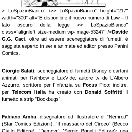
> LoSpazioBianco" />> LoSpazioBianco" height="217"
width="300" alt="E disponibile il nuovo numero di Law – Il
lato oscuro della legge >> LoSpazioBianco"
class="alignleft size-medium wp-image-53247" />
Davide
G.G. Caci
, oltre ad essere sceneggiatore di fumetti, è
saggista esperto in serie animate ed editor presso Panini
Comics.
Giorgio Salati
, sceneggiatore di fumetti Disney e cartoni
animati per Rainbow e LuxVide, autore tv de L’Albero
Azzurro, scrittore per l’infanzia su
Focus
Pico; inoltre,
per
Telecom Italia
ha creato con
Donald Soffritti
il
fumetto a strip “Bookbugs”.
Fabiano Ambu
, disegnatore ed illustratore di “Nemrod”
(Star Comics Edizioni), “Il massacro del Circeo” (Becco
Giallo Editore), “Dampyr” (Sergio Bonelli Editore); una