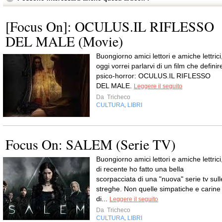
[Focus On]: OCULUS.IL RIFLESSO
DEL MALE (Movie)
Buongiorno amici lettori e amiche lettrici
oggi vorrei parlarvi di un film che definir
psico-horror: OCULUS.IL RIFLESSO
DEL MALE.
Leggere il seguito
Da
Tricheco
CULTURA
LIBRI
,
Focus On: SALEM (Serie TV)
Buongiorno amici lettori e amiche lettrici
di recente ho fatto una bella
scorpacciata di una "nuova" serie tv sull
streghe. Non quelle simpatiche e carine
di...
Leggere il seguito
Da
Tricheco
CULTURA
LIBRI
,