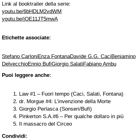
Link al booktrailer della serie:
youtu.be/6bHDLM2vdWM
youtu.be/jOE11JT5mwA
Etichette associate:
Stefano Carloni
Enza Fontana
Davide G.G. Caci
Beniamino
Delvecchio
Ennio Bufi
Giorgio Salati
Fabiano Ambu
Puoi leggere anche:
Law #1 – Fuori tempo (Caci, Salati, Fontana)
dr. Morgue #4: L’invenzione della Morte
Giorgio Perlasca (Sonseri/Bufi)
Pinkerton S.A.#6 – Per qualche dollaro in più
Il massacro del Circeo
Condividi: