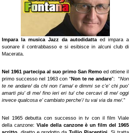
Impara la musica Jazz da autodidatta
ed impara a
suonare il contrabbasso e si esibisce in alcuni club di
Macerata.
Nel 1961 partecipa al suo primo San Remo
ed ottiene il
primo successo nel 1963 con “
Non te ne andare
”: “
Non
te ne andare/ da chi non t’ama/ e dimmi se c’e’ chi puo’
amarti piu’ di me/ fino ieri eri tu/ che cercavi di me/ oggi
invece qualcosa e’ cambiato perche’/ tu vai via da me/.
”
Nel 1965 debutta con successo in tv con il film Viale
della canzone:
Viale della canzone è un film del 1965
scritto
, diretto e prodotto da
Tullio Piacentini
. Si tratta