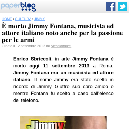
HOME
›
CULTURA
›
JIMMY
È morto Jimmy Fontana, musicista ed
attore italiano noto anche per la passione
per le armi
Creato il 12 settembre 2013 da
Alessiamocci
Enrico Sbriccoli
, in arte
Jimmy
Fontana
è
morto
oggi 11 settembre 2013
a Roma.
Jimmy Fontana
era un musicista ed attore
italiano.
Il nome Jimmy era stato scelto in
ricordo di Jimmy Giuffre suo caro amico e
mentre Fontana fu scelto a caso dall’elenco
del telefono.