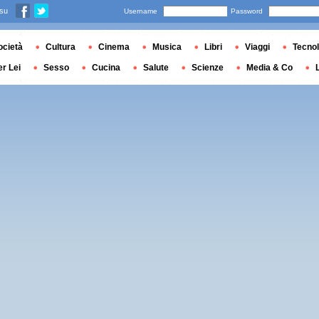
 su
Username
Password
ocietà
Cultura
Cinema
Musica
Libri
Viaggi
Tecnol
er Lei
Sesso
Cucina
Salute
Scienze
Media & Co