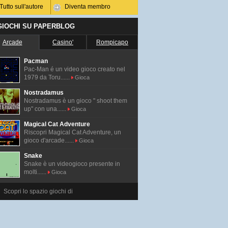
Tutto sull'autore
Diventa membro
 GIOCHI SU PAPERBLOG
Arcade
Casino'
Rompicapo
Pacman
Pac-Man é un video gioco creato nel
1979 da Toru......
Gioca
Nostradamus
Nostradamus è un gioco " shoot them
up" con una......
Gioca
Magical Cat Adventure
Riscopri Magical Cat Adventure, un
gioco d'arcade......
Gioca
Snake
Snake è un videogioco presente in
molti......
Gioca
Scopri lo spazio giochi di