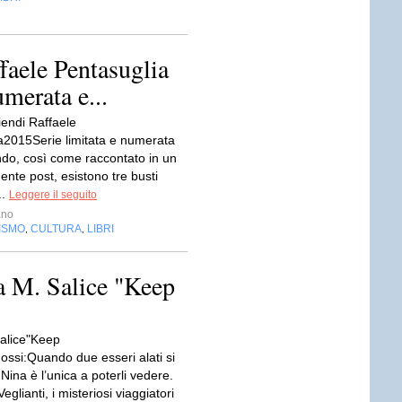
ffaele Pentasuglia
umerata e...
iendi Raffaele
a2015Serie limitata e numerata
do, così come raccontato in un
nte post, esistono tre busti
..
Leggere il seguito
ano
ISMO
CULTURA
LIBRI
,
,
a M. Salice "Keep
alice"Keep
ossi:Quando due esseri alati si
Nina è l’unica a poterli vedere.
eglianti, i misteriosi viaggiatori