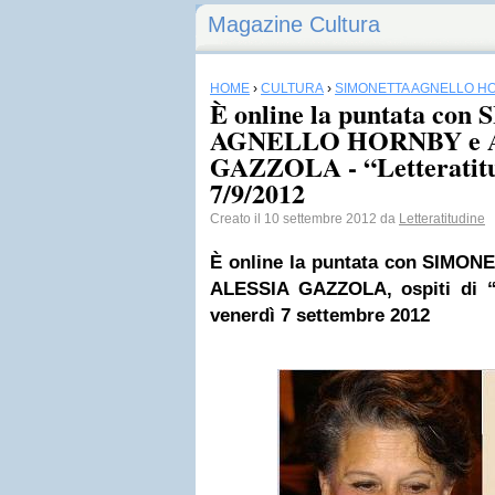
Magazine Cultura
HOME
›
CULTURA
›
SIMONETTA AGNELLO H
È online la puntata c
AGNELLO HORNBY e 
GAZZOLA - “Letteratitu
7/9/2012
Creato il 10 settembre 2012 da
Letteratitudine
È online la puntata con
SIMONE
ALESSIA GAZZOLA, ospiti di “L
venerdì 7 settembre 2012