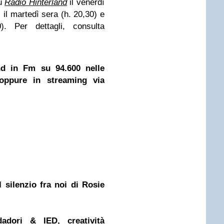
su
Radio Hinterland
il venerdì
- il martedì sera (h. 20,30) e
). Per dettagli, consulta
nd in Fm su 94.600 nelle
ppure in streaming via
 silenzio fra noi di Rosie
ori & IED, creatività