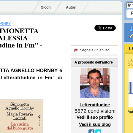
Giochi
Autori
ORNBY
on SIMONETTA
ALESSIA
dine in Fm” -
L
Segnala un abuso
L'
A proposito dell'autore
GI
TTA AGNELLO HORNBY
e
etteratitudine in Fm” di
Letteratitudine
5872
condivisioni
Agi
Vedi il suo profilo
Vedi il suo blog