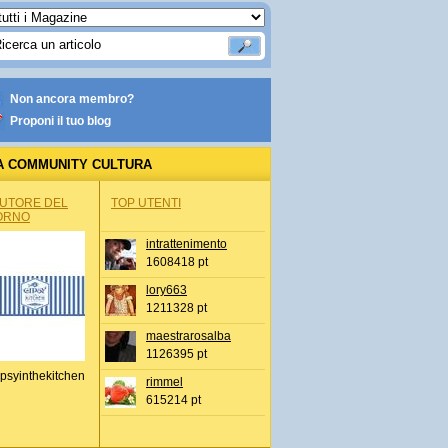
Non ancora membro?
Proponi il tuo blog
A COMMUNITY CULTURA
AUTORE DEL
TOP UTENTI
ORNO
intrattenimento
1608418 pt
lory663
1211328 pt
maestrarosalba
1126395 pt
psyinthekitchen
rimmel
615214 pt