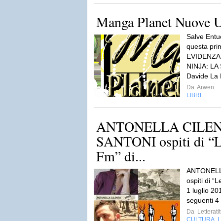
Manga Planet Nuove U
Salve Entuc
questa prim
EVIDENZA
NINJA: LA
Davide La 
Da
Arwen
LIBRI
ANTONELLA CILEN
SANTONI ospiti di “Le
Fm” di...
ANTONELL
ospiti di “
1 luglio 201
seguenti 4
Da
Letterati
CULTURA
L
,