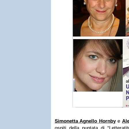
Simonetta Agnello Hornby
e
Al
ospiti della puntata di “Letterat