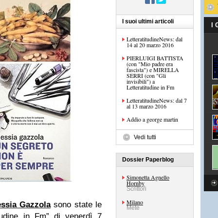
I suoi ultimi articoli
I
LetteratitudineNews: dal
14 al 20 marzo 2016
PIERLUIGI BATTISTA
(con "Mio padre era
fascista") e MIRELLA
SERRI (con "Gli
invisibili") a
Letteratitudine in Fm
LetteratitudineNews: dal 7
al 13 marzo 2016
Addio a george martin
Vedi tutti
Dossier Paperblog
Simonetta Agnello
Hornby
Scrittori
Milano
essia Gazzola
sono state le
Mete
itudine in Fm” di venerdì 7