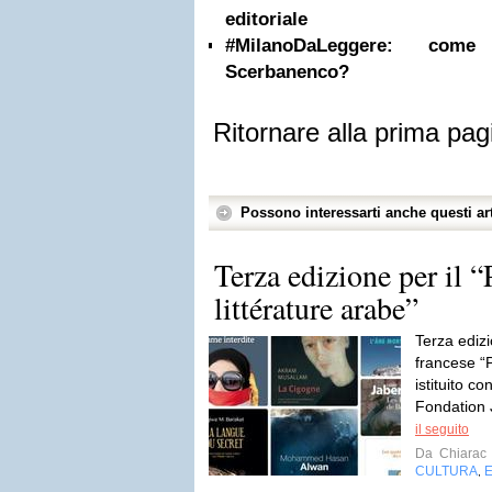
editoriale
#MilanoDaLeggere: com
Scerbanenco?
Ritornare alla prima pag
Possono interessarti anche questi art
Terza edizione per il “
littérature arabe”
Terza edizi
francese “P
istituito c
Fondation 
il seguito
Da
Chiarac
CULTURA
,