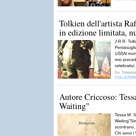
Tolkien dell'artista Ra
in edizione limitata, n
J.R.R. Tolk
Pentasugli
1/50Al mon
mio precede
celebrativi.
Da
Tolkieni
COLLEZION
Autore Criccoso: Tess
Waiting"
Tessa M. S
Waiting"Sin
scontrano, 
Chi sono i V