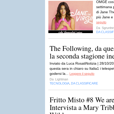
OMGÈ così 
settimana p
di Jane Th
più Jane e 
seguito
Da
Sgruntre
DA CLASSI
The Following, da ques
la seconda stagione in
Inviato da Luca RosatiNotizia | 28/10/201
questa sera in chiaro su Italia1 i telesp
godersi la...
Leggere il seguito
Da
Lightman
TECNOLOGIA
DA CLASSIFICARE
,
Fritto Misto #8 We are
Intervista a Mary Trib