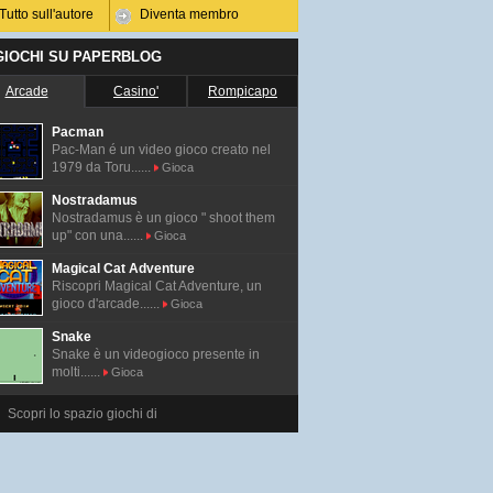
Tutto sull'autore
Diventa membro
 GIOCHI SU PAPERBLOG
Arcade
Casino'
Rompicapo
Pacman
Pac-Man é un video gioco creato nel
1979 da Toru......
Gioca
Nostradamus
Nostradamus è un gioco " shoot them
up" con una......
Gioca
Magical Cat Adventure
Riscopri Magical Cat Adventure, un
gioco d'arcade......
Gioca
Snake
Snake è un videogioco presente in
molti......
Gioca
Scopri lo spazio giochi di