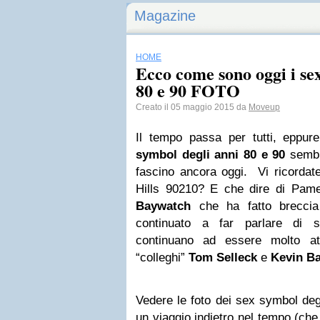
Magazine
HOME
Ecco come sono oggi i se
80 e 90 FOTO
Creato il 05 maggio 2015 da
Moveup
Il tempo passa per tutti, eppur
symbol degli anni 80 e 90
sembra
fascino ancora oggi. Vi ricordat
Hills 90210? E che dire di Pame
Baywatch
che ha fatto breccia
continuato a far parlare di 
continuano ad essere molto at
“colleghi”
Tom Selleck
e
Kevin B
Vedere le foto dei sex symbol deg
un viaggio indietro nel tempo (che 