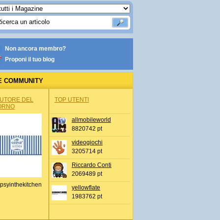
Non ancora membro?
Proponi il tuo blog
E COMMUNITY
AUTORE DEL
TOP UTENTI
ORNO
allmobileworld
8820742 pt
videogiochi
3205714 pt
Riccardo Conti
2069489 pt
psyinthekitchen
yellowflate
1983762 pt