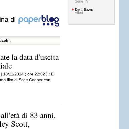
Serie TV
Kevin Bacon
Attori
ina di
icoli :
ate la data d'uscita
ciale
| 18/11/2014 ( ore 22:02 ) : È
simo film di Scott Cooper con
ll'età di 83 anni,
ley Scott,