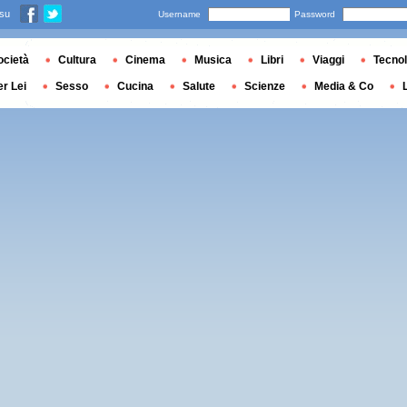
 su
Username
Password
ocietà
Cultura
Cinema
Musica
Libri
Viaggi
Tecnol
er Lei
Sesso
Cucina
Salute
Scienze
Media & Co