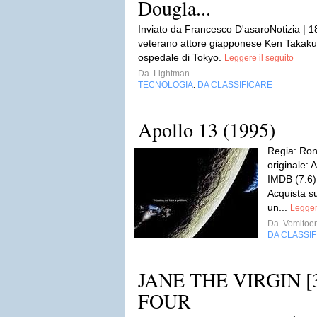
Dougla...
Inviato da Francesco D'asaroNotizia | 18
veterano attore giapponese Ken Takakura
ospedale di Tokyo.
Leggere il seguito
Da
Lightman
TECNOLOGIA
DA CLASSIFICARE
,
Apollo 13 (1995)
Regia: Ron
originale: 
IMDB (7.6)
Acquista 
un...
Legger
Da
Vomitoe
DA CLASSI
JANE THE VIRGIN [
FOUR