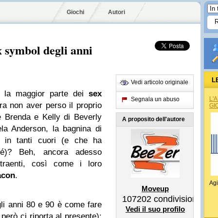
Giochi
Autori
x symbol degli anni
L
Vedi articolo originale
e la maggior parte dei
sex
L'
Segnala un abuso
 non aver perso il proprio
GI
e Brenda e Kelly di Beverly
A proposito dell'autore
la Anderson, la bagnina di
 in tanti cuori (e che ha
sé)? Beh, ancora adesso
traenti, così come i loro
acon
.
Agi
Moveup
107202
condivisioni
li anni 80 e 90 è come fare
Vedi il suo profilo
però ci riporta al presente):