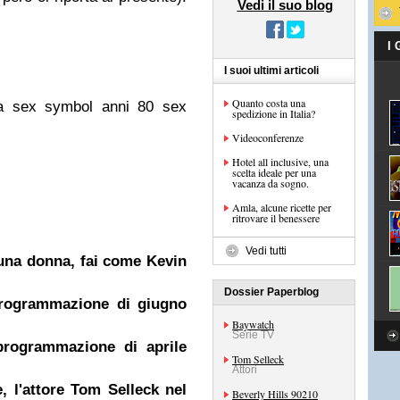
Vedi il suo blog
I
I suoi ultimi articoli
Quanto costa una
ta sex symbol anni 80 sex
spedizione in Italia?
Videoconferenze
Hotel all inclusive, una
scelta ideale per una
vacanza da sogno.
Amla, alcune ricette per
ritrovare il benessere
Vedi tutti
una donna, fai come Kevin
Dossier Paperblog
 programmazione di giugno
Baywatch
Serie TV
 programmazione di aprile
Tom Selleck
Attori
, l'attore Tom Selleck nel
Beverly Hills 90210