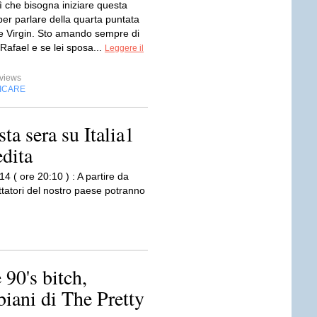
che bisogna iniziare questa
er parlare della quarta puntata
e Virgin. Sto amando sempre di
Rafael e se lei sposa...
Leggere il
views
FICARE
ta sera su Italia1
edita
4 ( ore 20:10 ) : A partire da
ettatori del nostro paese potranno
 90's bitch,
biani di The Pretty