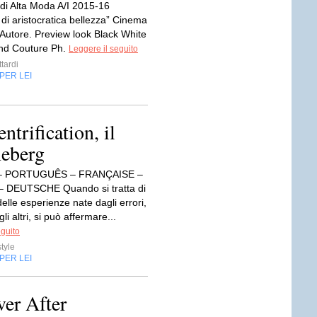
 di Alta Moda A/I 2015-16
di aristocratica bellezza” Cinema
Autore. Preview look Black White
nd Couture Ph.
Leggere il seguito
tardi
PER LEI
ntrification, il
eberg
– PORTUGUÊS – FRANÇAISE –
 DEUTSCHE Quando si tratta di
delle esperienze nate dagli errori,
li altri, si può affermare...
eguito
style
PER LEI
ver After