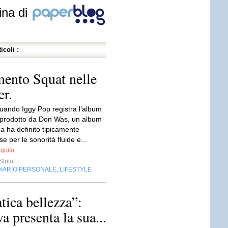
ina di
icoli :
mento Squat nelle
er.
quando Iggy Pop registra l’album
prodotto da Don Was, un album
ica ha definito tipicamente
 per le sonorità fluide e...
eguito
tritof
DIARIO PERSONALE
LIFESTYLE
,
tica bellezza”:
 presenta la sua...