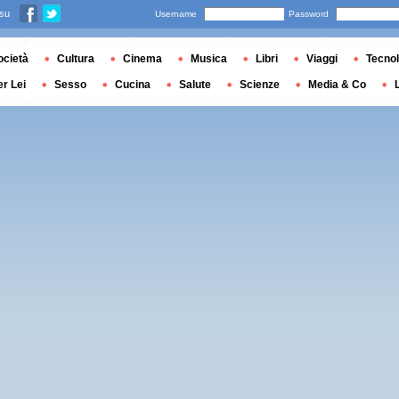
 su
Username
Password
ocietà
Cultura
Cinema
Musica
Libri
Viaggi
Tecnol
er Lei
Sesso
Cucina
Salute
Scienze
Media & Co