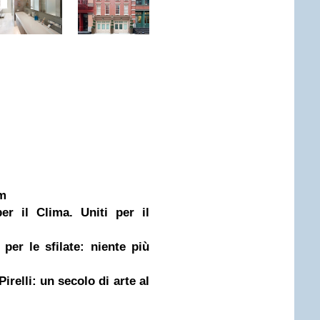
m
er il Clima. Uniti per il
er le sfilate: niente più
lli: un secolo di arte al