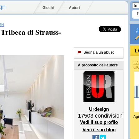
gn
Giochi
Autori
GN
a Tribeca di Strauss-
L
Segnala un abuso
L'
A proposito dell'autore
GI
Urdesign
17503
condivisioni
Agi
Vedi il suo profilo
Vedi il suo blog