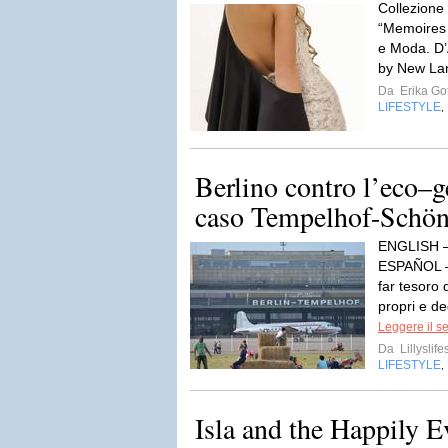
Collezione
“Memoires 
e Moda. D’
by New La
Da
Erika Got
LIFESTYLE
,
Berlino contro l’eco–ge
caso Tempelhof-Schön
ENGLISH 
ESPAÑOL –
far tesoro 
propri e deg
Leggere il s
Da
Lillyslife
LIFESTYLE
,
Isla and the Happily E