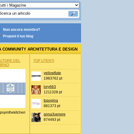
Non ancora membro?
Proponi il tuo blog
A COMMUNITY ARCHITETTURA E DESIGN
AUTORE DEL
TOP UTENTI
ORNO
yellowflate
1983762 pt
lory663
1211328 pt
topogina
881373 pt
psyinthekitchen
anna3venere
874493 pt