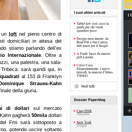
I suoi ultimi articoli
I
Tablet low cost: ecco la
guida per chi vuole
spendere poco
e un
loft
nel pieno centro di
Design mon amour: da
ti domiciliari in attesa del
Brad Pitt a Jim Carrey,
tutti pazzi per il design
ndo stiamo parlando dell’ex
A Fault: facce da museo
o Internazionale
. Oltre a
prêt à porter
zzi, una palestra, una sala-
Cerco Casa
Disperatamente: i nuovi
Tribeca: sarà quindi qui, in
episodi, la maison d’hôtes.
VIDEO
 quadrati
al 153 di Franklyn
Dominique Strauss-Kahn
Vedi tutti
inale della giuria.
Dossier Paperblog
ni di dollari
sul mercato
Caso DSK
Attualità
 -Kahn pagherà
50mila
dollari
e del Fmi sarà sottoposto a
New York
Viaggi
rno, potendo uscire soltanto