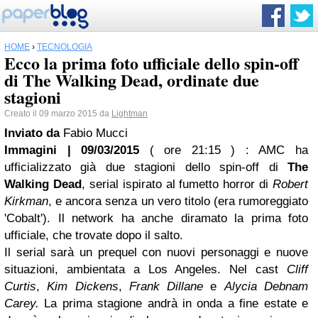
HOME
›
TECNOLOGIA
Ecco la prima foto ufficiale dello spin-off
di The Walking Dead, ordinate due
stagioni
Creato il 09 marzo 2015 da
Lightman
Inviato da
Fabio Mucci
Immagini | 09/03/2015
( ore 21:15 )
: AMC ha
ufficializzato già due stagioni dello spin-off di
The
Walking Dead
, serial ispirato al fumetto horror di
Robert
Kirkman
, e ancora senza un vero titolo (era rumoreggiato
'Cobalt'). Il network ha anche diramato la prima foto
ufficiale, che trovate dopo il salto.
Il serial sarà un prequel con nuovi personaggi e nuove
situazioni, ambientata a Los Angeles. Nel cast
Cliff
Curtis
,
Kim Dickens
,
Frank Dillane
e
Alycia Debnam
Carey.
La prima stagione andrà in onda a fine estate e