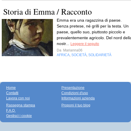
Storia di Emma / Racconto
Emma era una ragazzina di paese.
Senza pretese, né grilli per la testa. Un
paese, quello suo, piuttosto piccolo e
prevalentemente agricolo. Del nord dell
nostr...
Leggere il seguito
Da
Marianna06
AFRICA
SOCIETÀ
SOLIDARIETÀ
,
,
Home
Presentazione
Contatti
Condizioni d'uso
Lavora con noi
Informazioni azienda
Rassegna stampa
Proponi il tuo blog
F.A.Q.
Gestisci i cookie