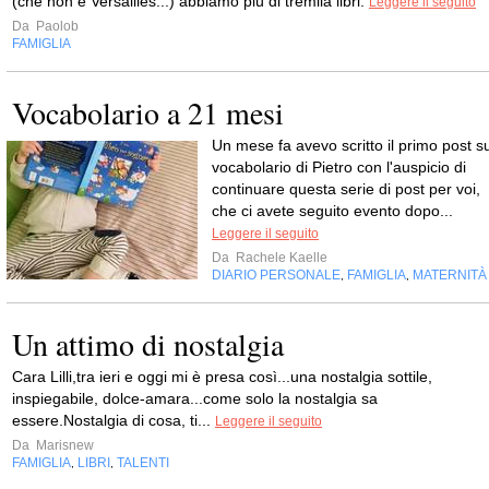
(che non è Versailles...) abbiamo più di tremila libri.
Leggere il seguito
Da
Paolob
FAMIGLIA
Vocabolario a 21 mesi
Un mese fa avevo scritto il primo post su
vocabolario di Pietro con l'auspicio di
continuare questa serie di post per voi,
che ci avete seguito evento dopo...
Leggere il seguito
Da
Rachele Kaelle
DIARIO PERSONALE
FAMIGLIA
MATERNITÀ
,
,
Un attimo di nostalgia
Cara Lilli,tra ieri e oggi mi è presa così...una nostalgia sottile,
inspiegabile, dolce-amara...come solo la nostalgia sa
essere.Nostalgia di cosa, ti...
Leggere il seguito
Da
Marisnew
FAMIGLIA
LIBRI
TALENTI
,
,