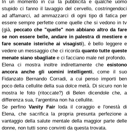
In un momento in cui la pubblicità e qualche uomo
stupido ci fanno il lavaggio del cervello, costringendoci
ad affamarci, ad ammazzarci di ogni tipo di fatica per
essere sempre perfette come quelle che si vedono in tv
(già,
peccato che "quelle" non abbiano altro da fare
se non essere belle, andare in palestra di mestiere e
fare scenate isteriche ai visagisti
), è bello leggere e
vedere un messaggio che ci ricorda
quanto tutte queste
menate siano sbagliate
e ci facciano male nel profondo.
Elena ci mostra inoltre indirettamente che
esistono
ancora anche gli uomini intelligenti
, come il suo
Fidanzato Bernando Corradi, a cui penso importi ben
poco della cellulite della sua dolce metà. Di sicuro non le
mostra le foto (ritoccate?) di Belen dicendole che, a
differenza sua, l'argentina non ha cellulite.
Se perfino
Vanity Fair
loda il coraggio e l'onestà di
Elena, che sacrifica la propria presunta perfezione a
vantaggio della salute mentale della maggior parte delle
donne, non tutti sono convinti da questa trovata.