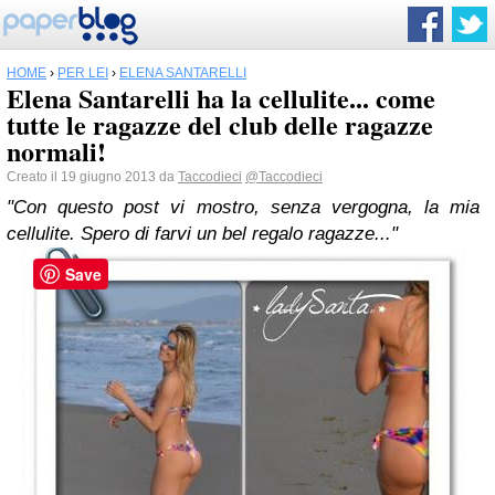
HOME
›
PER LEI
›
ELENA SANTARELLI
Elena Santarelli ha la cellulite... come
tutte le ragazze del club delle ragazze
normali!
Creato il 19 giugno 2013 da
Taccodieci
@Taccodieci
"Con questo post vi mostro, senza vergogna, la mia
cellulite. Spero di farvi un bel regalo ragazze..."
Save