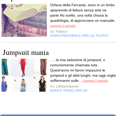
Orfana della Ferrante, sono in un limbo
spiacevole di letture senza arte ne
parte.Ho scelto, una volta chiusa la
quadrilogia, di approcciare un manuale..
Leggere il seguito
Da
Patalice
DIARIO PERSONALE
PER LEI
TALENTI
,
,
Jumpsuit mania
…..la mia selezione di jumpsuit, o
comunemente chiamata tuta.
Quest’anno mi fanno impazzire le
jumpsuit e gli abiti lunghi, ma oggi vogli
soffermarmi sulle...
Leggere il seguito
Da
Littlefairyfashion
MODA E TREND
PER LEI
,