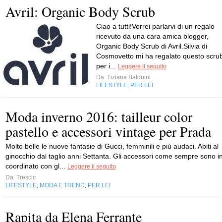
Avril: Organic Body Scrub
Ciao a tutti!Vorrei parlarvi di un regalo
ricevuto da una cara amica blogger,
Organic Body Scrub di Avril.Silvia di
Cosmovetto mi ha regalato questo scru
per i...
Leggere il seguito
Da
Tiziana Balduini
LIFESTYLE
PER LEI
,
Moda inverno 2016: tailleur color
pastello e accessori vintage per Prada
Molto belle le nuove fantasie di Gucci, femminili e più audaci. Abiti al
ginocchio dal taglio anni Settanta. Gli accessori come sempre sono i
coordinato con gl...
Leggere il seguito
Da
Trescic
LIFESTYLE
MODA E TREND
PER LEI
,
,
Rapita da Elena Ferrante