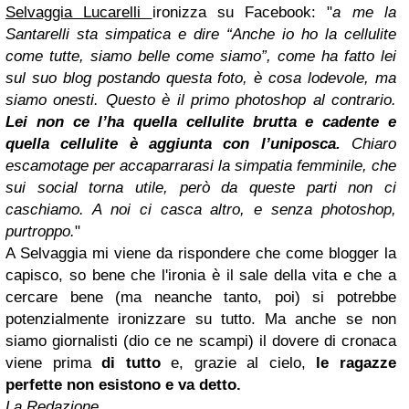
Selvaggia Lucarelli
ironizza su Facebook: "
a me la
Santarelli sta simpatica e dire “Anche io ho la cellulite
come tutte, siamo belle come siamo”, come ha fatto lei
sul suo blog postando questa foto, è cosa lodevole, ma
siamo onesti. Questo è il primo photoshop al contrario.
Lei non ce l’ha quella cellulite brutta e cadente e
quella cellulite è aggiunta con l’uniposca.
Chiaro
escamotage per accaparrarasi la simpatia femminile, che
sui social torna utile, però da queste parti non ci
caschiamo. A noi ci casca altro, e senza photoshop,
purtroppo.
"
A Selvaggia mi viene da rispondere che come blogger la
capisco, so bene che l'ironia è il sale della vita e che a
cercare bene (ma neanche tanto, poi) si potrebbe
potenzialmente ironizzare su tutto. Ma anche se non
siamo giornalisti (dio ce ne scampi) il dovere di cronaca
viene prima
di tutto
e, grazie al cielo,
le ragazze
perfette non esistono e va detto.
La Redazione