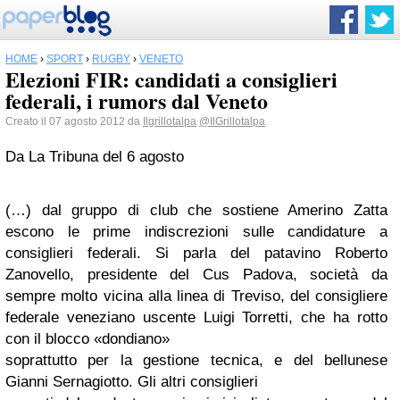
HOME
›
SPORT
›
RUGBY
›
VENETO
Elezioni FIR: candidati a consiglieri
federali, i rumors dal Veneto
Creato il 07 agosto 2012 da
Ilgrillotalpa
@IlGrillotalpa
Da La Tribuna del 6 agosto
(…) dal gruppo di club che sostiene Amerino Zatta
escono le prime indiscrezioni sulle candidature a
consiglieri federali. Si parla del patavino Roberto
Zanovello, presidente del Cus Padova, società da
sempre molto vicina alla linea di Treviso, del consigliere
federale veneziano uscente Luigi Torretti, che ha rotto
con il blocco «dondiano»
soprattutto per la gestione tecnica, e del bellunese
Gianni Sernagiotto. Gli altri consiglieri