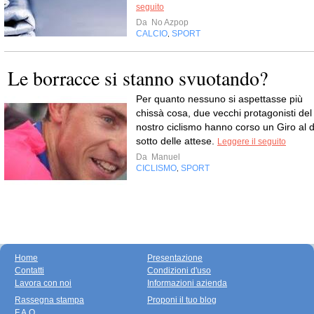
seguito
Da
No Azpop
CALCIO
SPORT
,
Le borracce si stanno svuotando?
Per quanto nessuno si aspettasse più
chissà cosa, due vecchi protagonisti del
nostro ciclismo hanno corso un Giro al d
sotto delle attese.
Leggere il seguito
Da
Manuel
CICLISMO
SPORT
,
Home
Presentazione
Contatti
Condizioni d'uso
Lavora con noi
Informazioni azienda
Rassegna stampa
Proponi il tuo blog
F.A.Q.