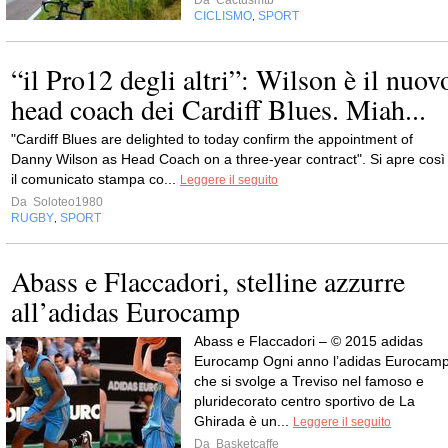
Da
Cactusmtb
CICLISMO
SPORT
,
“il Pro12 degli altri”: Wilson è il nuov
head coach dei Cardiff Blues. Miah...
"Cardiff Blues are delighted to today confirm the appointment of
Danny Wilson as Head Coach on a three-year contract". Si apre così
il comunicato stampa co...
Leggere il seguito
Da
Soloteo1980
RUGBY
SPORT
,
Abass e Flaccadori, stelline azzurre
all’adidas Eurocamp
Abass e Flaccadori – © 2015 adidas
Eurocamp Ogni anno l’adidas Eurocam
che si svolge a Treviso nel famoso e
pluridecorato centro sportivo de La
Ghirada è un...
Leggere il seguito
Da
Basketcaffe