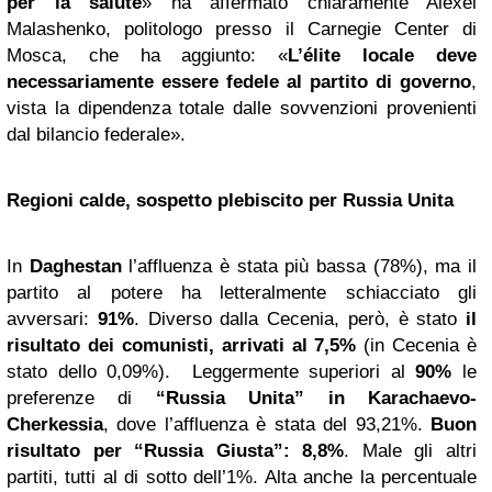
per la salute
» ha affermato chiaramente Alexei
Malashenko, politologo presso il Carnegie Center di
Mosca, che ha aggiunto: «
L’élite locale deve
necessariamente essere fedele al partito di governo
,
vista la dipendenza totale dalle sovvenzioni provenienti
dal bilancio federale».
Regioni calde, sospetto plebiscito per Russia Unita
In
Daghestan
l’affluenza è stata più bassa (78%), ma il
partito al potere ha letteralmente schiacciato gli
avversari:
91%
. Diverso dalla Cecenia, però, è stato
il
risultato dei comunisti, arrivati al 7,5%
(in Cecenia è
stato dello 0,09%). Leggermente superiori al
90%
le
preferenze di
“Russia Unita” in Karachaevo-
Cherkessia
, dove l’affluenza è stata del 93,21%.
Buon
risultato per “Russia Giusta”: 8,8%
. Male gli altri
partiti, tutti al di sotto dell’1%. Alta anche la percentuale