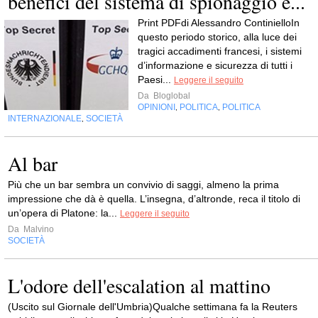
benefici del sistema di spionaggio e...
Print PDFdi Alessandro ContinielloIn
questo periodo storico, alla luce dei
tragici accadimenti francesi, i sistemi
d’informazione e sicurezza di tutti i
Paesi...
Leggere il seguito
Da
Bloglobal
OPINIONI
POLITICA
POLITICA
,
,
INTERNAZIONALE
SOCIETÀ
,
Al bar
Più che un bar sembra un convivio di saggi, almeno la prima
impressione che dà è quella. L’insegna, d’altronde, reca il titolo di
un’opera di Platone: la...
Leggere il seguito
Da
Malvino
SOCIETÀ
L'odore dell'escalation al mattino
(Uscito sul Giornale dell'Umbria)Qualche settimana fa la Reuters