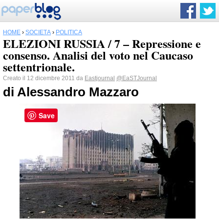
HOME
›
SOCIETÀ
›
POLITICA
ELEZIONI RUSSIA / 7 – Repressione e
consenso. Analisi del voto nel Caucaso
settentrionale.
Creato il 12 dicembre 2011 da
Eastjournal
@EaSTJournal
di Alessandro Mazzaro
Save