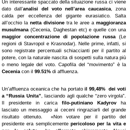
Un interessante spaccato della situazione russa ci viene
dato dall’
analisi del voto nell’area caucasica
, zona
calda per eccellenza del gigante eurasiatico. Salta
all’occhio la
netta divisione
tra le aree a
maggioranza
musulmana
(Cecenia, Daghestan etc) e quelle con una
maggior concentrazione di popolazione russa
(Le
regioni di Stavropol e Krasnodar). Nelle prime, infatti, si
sono registrate percentuali schiaccianti per il partito al
potere, con la naturale nascita di sospetti sulla natura più
o meno legale del voto. Capofila del “movimento” è la
Cecenia
con il
99.51%
di affluenza.
Un’affluenza oceanica che ha portato
il 99,48% dei voti
a “Russia Unita”
, lasciando agli qualche “zero virgola”.
Il presidente in carica
filo-putiniano Kadyrov
ha
lasciato un messaggio ai ceceni ringraziarli del grande
risultato ottenuto. «Non votare per il partito del
presidente era semplicemente
pericoloso per la vita e