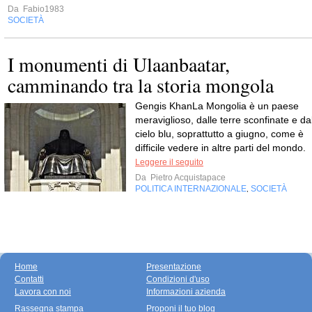
Da
Fabio1983
SOCIETÀ
I monumenti di Ulaanbaatar,
camminando tra la storia mongola
Gengis KhanLa Mongolia è un paese
meraviglioso, dalle terre sconfinate e da
cielo blu, soprattutto a giugno, come è
difficile vedere in altre parti del mondo.
Leggere il seguito
Da
Pietro Acquistapace
POLITICA INTERNAZIONALE
SOCIETÀ
,
Home
Presentazione
Contatti
Condizioni d'uso
Lavora con noi
Informazioni azienda
Rassegna stampa
Proponi il tuo blog