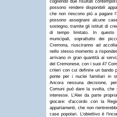
cogliendo due risultati contempo
possono rendere disponibili appa
che non riescono più a pagare l'af
possono assegnare alcune cas
sostegno, tramite gli istituti di cr
di tempo limitato. In questo
municipali, soprattutto dei p
Cremona, riusciranno ad accollar
nello stesso momento a rispondere
arrivano in gran quantità ai servi
del Cremonese, con i suoi 47 Comu
criteri con cui definire un bando 
ponte per i nuclei familiari in s
Ancora nessuna decisione, per
Comuni può dare la svolta, che
interesse. L'Aler da parte propri
giocare: d'accordo con la Regi
appartamenti, che non rientrerebbe
case popolari. L'obiettivo è l'inc