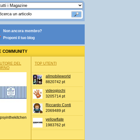
Non ancora membro?
Proponi il tuo blog
E COMMUNITY
AUTORE DEL
TOP UTENTI
ORNO
allmobileworld
8820742 pt
videogiochi
3205714 pt
Riccardo Conti
2069489 pt
psyinthekitchen
yellowflate
1983762 pt