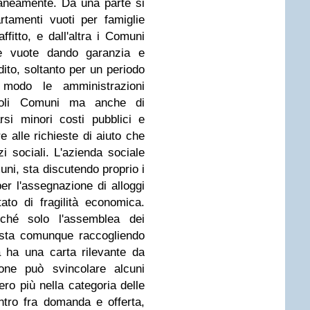
raneamente. Da una parte si
rtamenti vuoti per famiglie
fitto, e dall'altra i Comuni
e vuote dando garanzia e
edito, soltanto per un periodo
 modo le amministrazioni
iccoli Comuni ma anche di
si minori costi pubblici e
 alle richieste di aiuto che
zi sociali. L'azienda sociale
ni, sta discutendo proprio i
per l'assegnazione di alloggi
tato di fragilità economica.
ché solo l'assemblea dei
 sta comunque raccogliendo
a ha una carta rilevante da
one può svincolare alcuni
ro più nella categoria delle
ontro fra domanda e offerta,