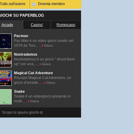
Tutto sull'autore
Diventa membro
 GIOCHI SU PAPERBLOG
Arcade
Casino'
Rompicapo
Pacman
Pac-Man é un video gioco creato nel
1979 da Toru......
Gioca
Nostradamus
Nostradamus è un gioco " shoot them
up" con una......
Gioca
Magical Cat Adventure
Riscopri Magical Cat Adventure, un
gioco d'arcade......
Gioca
Snake
Snake è un videogioco presente in
molti......
Gioca
Scopri lo spazio giochi di