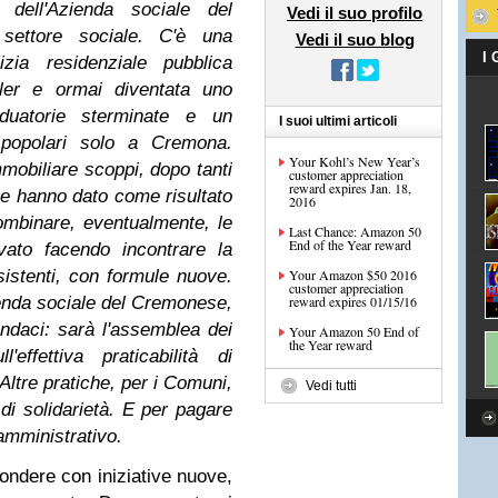
dell'Azienda sociale del
Vedi il suo profilo
settore sociale. C'è una
Vedi il suo blog
I
lizia residenziale pubblica
Aler e ormai diventata uno
duatorie sterminate e un
I suoi ultimi articoli
 popolari solo a Cremona.
Your Kohl’s New Year’s
mmobiliare scoppi, dopo tanti
customer appreciation
reward expires Jan. 18,
he hanno dato come risultato
2016
ombinare, eventualmente, le
Last Chance: Amazon 50
End of the Year reward
vato facendo incontrare la
sistenti, con formule nuove.
Your Amazon $50 2016
customer appreciation
enda sociale del Cremonese,
reward expires 01/15/16
indaci: sarà l'assemblea dei
Your Amazon 50 End of
the Year reward
effettiva praticabilità di
Altre pratiche, per i Comuni,
Vedi tutti
 di solidarietà. E per pagare
o amministrativo.
pondere con iniziative nuove,