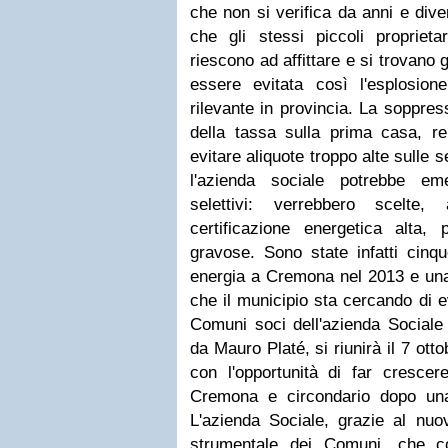
che non si verifica da anni e dive
che gli stessi piccoli propriet
riescono ad affittare e si trovano 
essere evitata così l'esplosion
rilevante in provincia. La soppres
della tassa sulla prima casa, r
evitare aliquote troppo alte sulle
l'azienda sociale potrebbe eme
selettivi: verrebbero scelt
certificazione energetica alta, 
gravose. Sono state infatti cinqu
energia a Cremona nel 2013 e una t
che il municipio sta cercando di e
Comuni soci dell'azienda Sociale
da Mauro Platé, si riunirà il 7 ott
con l'opportunità di far crescere
Cremona e circondario dopo una 
L'azienda Sociale, grazie al nuo
strumentale dei Comuni, che c