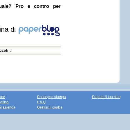
nuale? Pro e contro per
ina di
icoli :
one
Rassegna stampa
Proponi il tuo blog
 d'uso
F.A.Q.
ni azienda
Gestisci i cookie