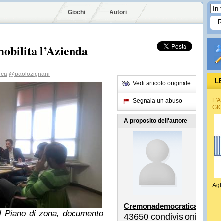
Giochi
Autori
mobilita l’Azienda
ica
@paolozignani
L
Vedi articolo originale
L'
Segnala un abuso
GI
A proposito dell'autore
Agi
Cremonademocratica
el Piano di zona, documento
43650
condivisioni