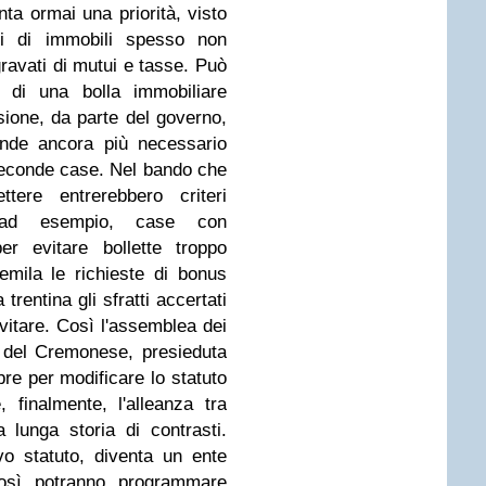
nta ormai una priorità, visto
ari di immobili spesso non
gravati di mutui e tasse. Può
e di una bolla immobiliare
sione, da parte del governo,
ende ancora più necessario
 seconde case. Nel bando che
ttere entrerebbero criteri
e, ad esempio, case con
per evitare bollette troppo
emila le richieste di bonus
rentina gli sfratti accertati
vitare. Così l'assemblea dei
 del Cremonese, presieduta
obre per modificare lo statuto
, finalmente, l'alleanza tra
lunga storia di contrasti.
vo statuto, diventa un ente
osì potranno programmare