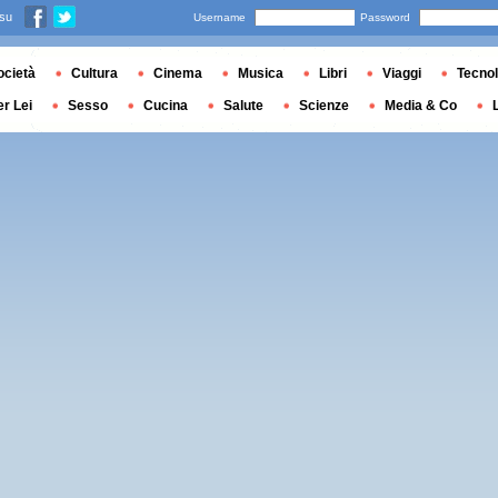
 su
Username
Password
ocietà
Cultura
Cinema
Musica
Libri
Viaggi
Tecnol
er Lei
Sesso
Cucina
Salute
Scienze
Media & Co