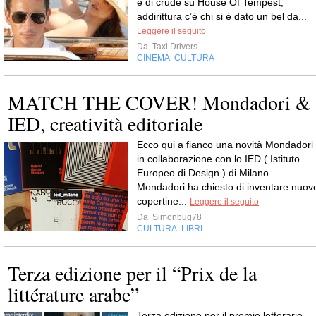
e di crude su House Of Tempest,
addirittura c’è chi si è dato un bel da...
Leggere il seguito
Da
Taxi Drivers
CINEMA
CULTURA
,
MATCH THE COVER! Mondadori &
IED, creatività editoriale
Ecco qui a fianco una novità Mondadori
in collaborazione con lo IED ( Istituto
Europeo di Design ) di Milano.
Mondadori ha chiesto di inventare nuov
copertine...
Leggere il seguito
Da
Simonbug78
CULTURA
LIBRI
,
Terza edizione per il “Prix de la
littérature arabe”
Terza edizione per il premio letterario