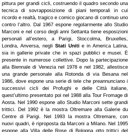
pittura per grandi cicli, costruendo il quadro secondo una
tecnica di sovrapposizione di piani temporali in cui
ricordo e realtà, tragico e comico giocano di continuo uno
contro l’altro. Dal 1967 espone regolarmente allo Studio
Marconi e nel corso degli anni Settanta tiene esposizioni
personali all’estero, a Parigi, Stoccolma, Bruxelles,
Londra, Anversa, negli
Stati Uniti
e in America Latina,
sia in gallerie private che in spazi pubblici e musei. È
presente in numerose collettive. Dopo la partecipazione
alla Biennale di Venezia nel 1978 e nel 1982, allestisce
una grande personale alla Rotonda di via Besana nel
1986, dove espone una serie di tele che preannunciano i
successivi cicli dei Profughi e delle Città italiane,
quest’ultimo presentato poi nel 1988 alla Tour Fromage di
Aosta. Nel 1990 espone allo Studio Marconi sette grandi
trittici. Del 1992 è la mostra Oltremare alla Galerie du
Centre di Parigi. Nel 1993 la mostra Oltremare, con
nuovi quadri, è riproposta da Marconi a Milano. Nel 1995
espone alla Villa delle Rose di Bologna otto trittici del