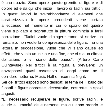
è uno spazio. Sono opere queste gremite di figure e di
colore ed è da qui che inizia il lavoro di Tadini sui trittici.
In questi lavori la sovrabbondanza di elementi che
caratterizzava le opere precedenti viene portata
all’eccesso nel momento in cui lo spazio del quadro
viene triplicato e soprattutto la pittura comincia a farsi
narrazione. “Tadini vuole dipingere come si scrive un
romanzo, non vuole la compresenza delle figure, ma una
lettura in successione, vuole che vi siano cause ed
effetti, che vi sia un inizio e una fine, che vi sia un climax
dell’azione e vi siano delle pause”. (Arturo Carlo
Quintavalle) Nei trittici è la figura a prevalere: un
sovrapporsi quasi ossessivo di corpi come ne Il
corridore notturno, Music Hall e Insomnia Night.
Sei dei trittici esposti sono dedicati al tema de Il ballo dei
filosofi : figure oppresse, decostruite, costrette in spazi
angusti:
“E’ necessario recuperare le figure, scrive Tadini, e
allude all’umanità delle persone, ma qui sono proprio le