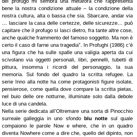
del profugo mi sembra una metafora che rappresenta
bene la nostra condizione attuale – la condizione della
nostra cultura, alta o bassa che sia. Sbarcare, andar via
… lasciare la casa delle certezze, delle sicurezze… può
capitare che il profugo si lasci dietro, fra tante altre cose,
anche qualche frammento del famoso soggetto. Ma non è
certo il caso di farne una tragedia”. In Profughi (1986) c’è
una figura che ha sulle spalle una valigia aperta da cui
scivolano via oggetti personali, libri, pennelli, tubetti di
pittura, insomma i ricordi del personaggio, la sua
memoria. Sul fondo del quadro la scritta refugee. La
serie Inno alla notte ha come protagonisti figure isolate,
pensierose, come quella dove compare la scritta pietas,
nel buio delle ore notturne, illuminate solo dalla debole
luce di una candela.
Nella serie dedicata all’Oltremare una sorta di Pinocchio
surreale galleggia in uno sfondo
blu notte
sul quale
compaiono le parole Now e where, che in un quadro
diventa Nowhere come a dire che, quello del dipinto, non