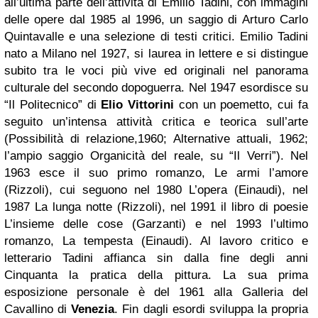
all’ultima parte dell’attività di Emilio Tadini, con immagini
delle opere dal 1985 al 1996, un saggio di Arturo Carlo
Quintavalle e una selezione di testi critici. Emilio Tadini
nato a Milano nel 1927, si laurea in lettere e si distingue
subito tra le voci più vive ed originali nel panorama
culturale del secondo dopoguerra. Nel 1947 esordisce su
“Il Politecnico” di
Elio Vittorini
con un poemetto, cui fa
seguito un’intensa attività critica e teorica sull’arte
(Possibilità di relazione,1960; Alternative attuali, 1962;
l’ampio saggio Organicità del reale, su “Il Verri”). Nel
1963 esce il suo primo romanzo, Le armi l’amore
(Rizzoli), cui seguono nel 1980 L’opera (Einaudi), nel
1987 La lunga notte (Rizzoli), nel 1991 il libro di poesie
L’insieme delle cose (Garzanti) e nel 1993 l’ultimo
romanzo, La tempesta (Einaudi). Al lavoro critico e
letterario Tadini affianca sin dalla fine degli anni
Cinquanta la pratica della pittura. La sua prima
esposizione personale è del 1961 alla Galleria del
Cavallino di
Venezia
. Fin dagli esordi sviluppa la propria