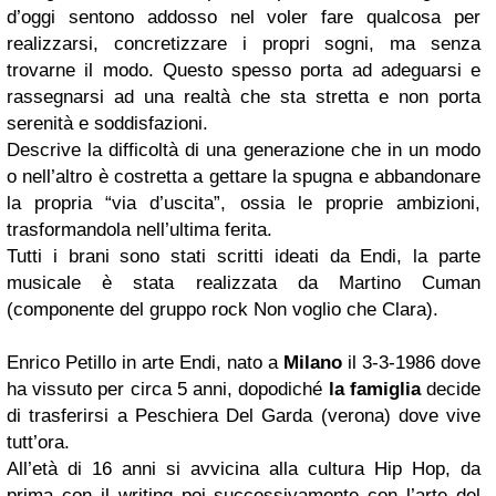
d’oggi sentono addosso nel voler fare qualcosa per
realizzarsi, concretizzare i propri sogni, ma senza
trovarne il modo. Questo spesso porta ad adeguarsi e
rassegnarsi ad una realtà che sta stretta e non porta
serenità e soddisfazioni.
Descrive la difficoltà di una generazione che in un modo
o nell’altro è costretta a gettare la spugna e abbandonare
la propria “via d’uscita”, ossia le proprie ambizioni,
trasformandola nell’ultima ferita.
Tutti i brani sono stati scritti ideati da Endi, la parte
musicale è stata realizzata da Martino Cuman
(componente del gruppo rock Non voglio che Clara).
Enrico Petillo in arte Endi, nato a
Milano
il 3-3-1986 dove
ha vissuto per circa 5 anni, dopodiché
la famiglia
decide
di trasferirsi a Peschiera Del Garda (verona) dove vive
tutt’ora.
All’età di 16 anni si avvicina alla cultura Hip Hop, da
prima con il writing poi successivamente con l’arte del