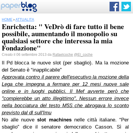
HOME
›
ATTUALITÀ
Enrichetta: " VeDrò di fare tutto il bene
possibile, aumentando il monopolio su
qualsiasi settore che interessa la mia
Fondazione"
Creato il 06 settembre 2013 da
Rafaelcoche
@El_coche
Il Pd blocca le nuove slot (per sbaglio). Ma la mozione
del Senato è “inapplicabile”
Approvata contro il parere dell'esecutivo la mozione della
Lega che impegna a fermare per 12 mesi nuove sale
online e in luoghi pubblici. Il Mef avverte però che
"compierebbe un atto illegittimo". Nessun errore invece
nella bocciatura del testo M5S che abrogava lo sconto
previsto dal dl sull'Imu
No alle nuove
slot machines
nelle città italiane. “Per
sbaglio” dice il senatore democratico Casson. Sì al