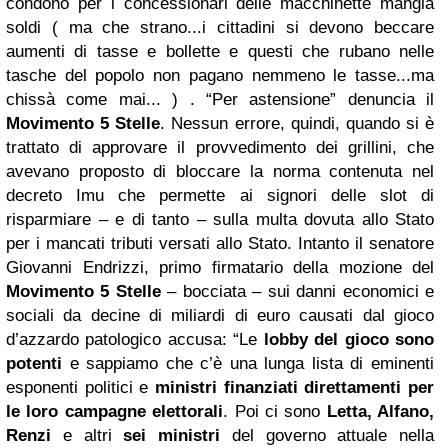
condono per i concessionari delle macchinette mangia
soldi (
ma che strano...i cittadini si devono beccare
aumenti di tasse e bollette e questi che rubano nelle
tasche del popolo non pagano nemmeno le tasse...ma
chissà come mai...
) . “Per astensione” denuncia il
Movimento 5 Stelle
. Nessun errore, quindi, quando si è
trattato di approvare il provvedimento dei grillini, che
avevano proposto di bloccare la norma contenuta nel
decreto Imu che permette ai signori delle slot di
risparmiare – e di tanto – sulla multa dovuta allo Stato
per i mancati tributi versati allo Stato. Intanto il senatore
Giovanni Endrizzi, primo firmatario della mozione del
Movimento 5 Stelle
– bocciata – sui danni economici e
sociali da decine di miliardi di euro causati dal gioco
d’azzardo patologico accusa: “Le
lobby del gioco sono
potenti
e sappiamo che c’è una lunga lista di eminenti
esponenti politici e
ministri
finanziati direttamenti per
le loro campagne elettorali
. Poi ci sono
Letta, Alfano,
Renzi
e altri
sei ministri
del governo attuale nella