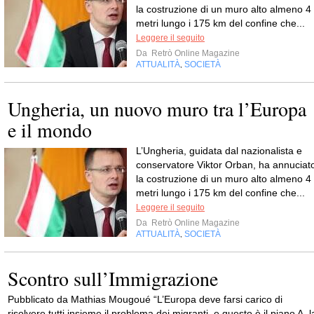
la costruzione di un muro alto almeno 4
metri lungo i 175 km del confine che...
Leggere il seguito
Da
Retrò Online Magazine
ATTUALITÀ
SOCIETÀ
,
Ungheria, un nuovo muro tra l’Europa
e il mondo
L’Ungheria, guidata dal nazionalista e
conservatore Viktor Orban, ha annuciat
la costruzione di un muro alto almeno 4
metri lungo i 175 km del confine che...
Leggere il seguito
Da
Retrò Online Magazine
ATTUALITÀ
SOCIETÀ
,
Scontro sull’Immigrazione
Pubblicato da Mathias Mougoué “L’Europa deve farsi carico di
risolvere tutti insieme il problema dei migranti, e questo è il piano A, l