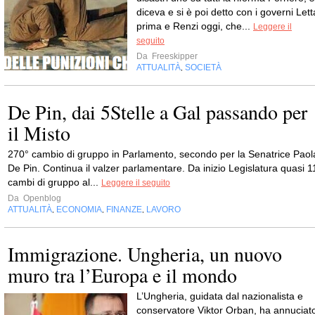
diceva e si è poi detto con i governi Lett
prima e Renzi oggi, che...
Leggere il
seguito
Da
Freeskipper
ATTUALITÀ
SOCIETÀ
,
De Pin, dai 5Stelle a Gal passando per
il Misto
270° cambio di gruppo in Parlamento, secondo per la Senatrice Paol
De Pin. Continua il valzer parlamentare. Da inizio Legislatura quasi 1
cambi di gruppo al...
Leggere il seguito
Da
Openblog
ATTUALITÀ
ECONOMIA
FINANZE
LAVORO
,
,
,
Immigrazione. Ungheria, un nuovo
muro tra l’Europa e il mondo
L’Ungheria, guidata dal nazionalista e
conservatore Viktor Orban, ha annuciat