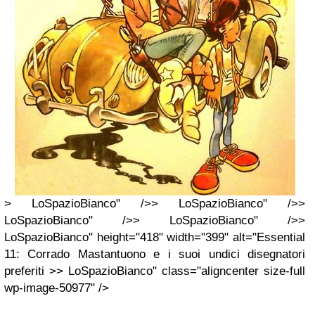
> LoSpazioBianco" />> LoSpazioBianco" />>
LoSpazioBianco" />> LoSpazioBianco" />>
LoSpazioBianco" height="418" width="399" alt="Essential
11: Corrado Mastantuono e i suoi undici disegnatori
preferiti >> LoSpazioBianco" class="aligncenter size-full
wp-image-50977" />