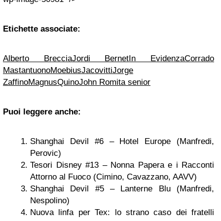
Etichette associate:
Alberto Breccia
Jordi Bernet
In Evidenza
Corrado
Mastantuono
Moebius
Jacovitti
Jorge
Zaffino
Magnus
Quino
John Romita senior
Puoi leggere anche:
Shanghai Devil #6 – Hotel Europe (Manfredi,
Perovic)
Tesori Disney #13 – Nonna Papera e i Racconti
Attorno al Fuoco (Cimino, Cavazzano, AAVV)
Shanghai Devil #5 – Lanterne Blu (Manfredi,
Nespolino)
Nuova linfa per Tex: lo strano caso dei fratelli