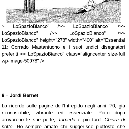
> LoSpazioBianco" />> LoSpazioBianco" />>
LoSpazioBianco" />> LoSpazioBianco" />>
LoSpazioBianco" height="278" width="400" alt="Essential
11: Corrado Mastantuono e i suoi undici disegnatori
preferiti >> LoSpazioBianco" class="aligncenter size-full
wp-image-50978" />
9 – Jordi Bernet
Lo ricordo sulle pagine dell’Intrepido negli anni ’70, già
riconoscibile, vibrante ed essenziale. Poco dopo
arrivarono le sue perle,
Torpedo
e più tardi
Chiara di
notte
. Ho sempre amato chi suggerisce piuttosto che