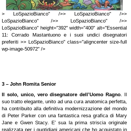
> LoSpazioBianco" />> LoSpazioBianco" />>
LoSpazioBianco" />> LoSpazioBianco" />>
LoSpazioBianco" height="392" width="400" alt="Essential
11: Corrado Mastantuono e i suoi undici disegnatori
preferiti >> LoSpazioBianco" class="aligncenter size-full
wp-image-50972" />
3 – John Romita Senior
Il solo, unico, vero disegnatore dell’Uomo Ragno
. Il
suo tratto elegante, unito ad una cura anatomica perfetta,
ha contribuito alla definitiva modernizzazione del mondo
di Peter Parker con una fantastica resa grafica di Mary
Jane e Gwen Stacy. E’ sua la prima striscia originale
realizzata per i quotidiani americani che ho acquistato in