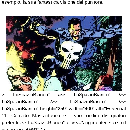
esempio, la sua fantastica visione del punitore.
> LoSpazioBianco" />> LoSpazioBianco" />>
LoSpazioBianco" />> LoSpazioBianco" />>
LoSpazioBianco" height="259" width="400" alt="Essential
11: Corrado Mastantuono e i suoi undici disegnatori
preferiti >> LoSpazioBianco" class="aligncenter size-full
wp-image-50981" />