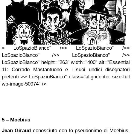
> LoSpazioBianco" />> LoSpazioBianco" />>
LoSpazioBianco" />> LoSpazioBianco" />>
LoSpazioBianco" height="263" width="400" alt="Essential
11: Corrado Mastantuono e i suoi undici disegnatori
preferiti >> LoSpazioBianco" class="aligncenter size-full
wp-image-50974" />
5 – Moebius
Jean Giraud
conosciuto con lo pseudonimo di Moebius,