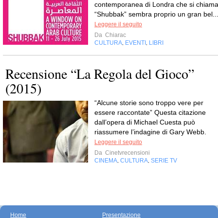
contemporanea di Londra che si chiam
“Shubbak” sembra proprio un gran bel..
Leggere il seguito
Da
Chiarac
CULTURA
EVENTI
LIBRI
,
,
Recensione “La Regola del Gioco”
(2015)
“Alcune storie sono troppo vere per
essere raccontate” Questa citazione
dall’opera di Michael Cuesta può
riassumere l’indagine di Gary Webb.
Leggere il seguito
Da
Cinetvrecensioni
CINEMA
CULTURA
SERIE TV
,
,
Home
Presentazione