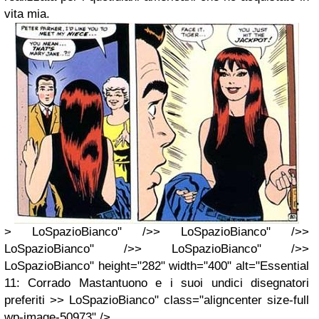
vita mia.
> LoSpazioBianco" />> LoSpazioBianco" />>
LoSpazioBianco" />> LoSpazioBianco" />>
LoSpazioBianco" height="282" width="400" alt="Essential
11: Corrado Mastantuono e i suoi undici disegnatori
preferiti >> LoSpazioBianco" class="aligncenter size-full
wp-image-50973" />