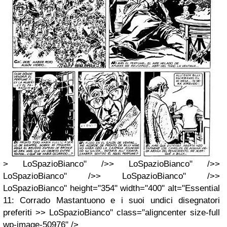
> LoSpazioBianco" />> LoSpazioBianco" />>
LoSpazioBianco" />> LoSpazioBianco" />>
LoSpazioBianco" height="354" width="400" alt="Essential
11: Corrado Mastantuono e i suoi undici disegnatori
preferiti >> LoSpazioBianco" class="aligncenter size-full
wp-image-50976" />