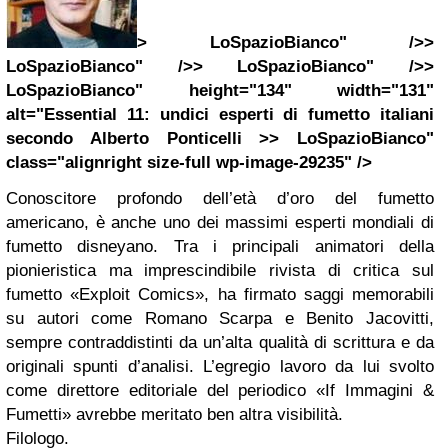
> LoSpazioBianco" />>
LoSpazioBianco" />> LoSpazioBianco" />>
LoSpazioBianco" height="134" width="131"
alt="Essential 11: undici esperti di fumetto italiani
secondo Alberto Ponticelli >> LoSpazioBianco"
class="alignright size-full wp-image-29235" />
Conoscitore profondo dell’età d’oro del fumetto
americano, è anche uno dei massimi esperti mondiali di
fumetto disneyano. Tra i principali animatori della
pionieristica ma imprescindibile rivista di critica sul
fumetto «Exploit Comics», ha firmato saggi memorabili
su autori come Romano Scarpa e Benito Jacovitti,
sempre contraddistinti da un’alta qualità di scrittura e da
originali spunti d’analisi. L’egregio lavoro da lui svolto
come direttore editoriale del periodico «If Immagini &
Fumetti» avrebbe meritato ben altra visibilità.
Filologo.