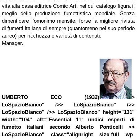
vita alla casa editrice Comic Art, nel cui catalogo figura il
meglio della produzione fumettistica mondiale. Senza
dimenticare l’omonimo mensile, forse la migliore rivista
di fumetti italiana di sempre (quantomeno nel suo periodo
aureo) per ricchezza e varietà di contenuti.
Manager.
UMBERTO ECO (1932)
>
LoSpazioBianco" />> LoSpazioBianco" />>
LoSpazioBianco" />> LoSpazioBianco" height="131"
width="104" alt="Essential 11: undici esperti di
fumetto italiani secondo Alberto Ponticelli >>
LoSpazioBianco" class="alignright size-full wp-