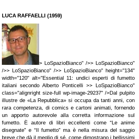
LUCA RAFFAELLI (1959)
> LoSpazioBianco" />> LoSpazioBianco"
/>> LoSpazioBianco" />> LoSpazioBianco" height="134"
width="120" alt="Essential 11: undici esperti di fumetto
italiani secondo Alberto Ponticelli >> LoSpazioBianco"
class="alignright size-full wp-image-29237" />Dal pulpito
illustre de «La Repubblica» si occupa da tanti anni, con
rara competenza, di comics e cartoni animati, fornendo
un apporto autorevole alla corretta informazione sul
fumetto. È autore di libri eccellenti come “Le anime
disegnate” e “Il fumetto” ma è nella misura del saggio
breve che dà il meglio di sé, come dimostrano i bellissimi