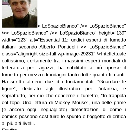
> LoSpazioBianco" />> LoSpazioBianco"
/>> LoSpazioBianco" />> LoSpazioBianco" height="139"
width="123" alt="Essential 11: undici esperti di fumetto
italiani secondo Alberto Ponticelli >> LoSpazioBianco"
class="alignright size-full wp-image-29231" />Intellettuale
coltissimo, certamente tra i massimi esperti mondiali di
letteratura per ragazzi, ha nobilitato a più riprese il
fumetto per mezzo di indagini tanto dotte quanto ficcanti.
Ha scritto almeno due libri fondamentali: “Guardare le
figure”, dedicato agli illustratori per l’infanzia, e
soprattutto, per ciò che concerne il fumetto, “In trappola
col topo. Una lettura di Mickey Mouse”, una delle prime
(e ancora oggi ineguagliate) dimostrazioni di come i
comics possano costituire lo spunto e l’oggetto di critica
ai più alti livelli.