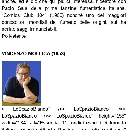
anche, ed è ciò che qui più ci interessa, l’ideatore con
Paolo Sala della prima fanzine fumettistica italiana,
“Comics Club 104” (1966) nonché uno dei maggiori
conoscitori mondiali del fumetto delle origini, sui ha
scritto saggi irrinunciabili.
Polivalente.
VINCENZO MOLLICA (1953)
> LoSpazioBianco" />> LoSpazioBianco" />>
LoSpazioBianco" />> LoSpazioBianco" height="155"
width="134" alt="Essential 11: undici esperti di fumetto
italiani secondo Alberto Ponticelli >> LoSpazioBianco"