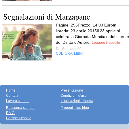
Segnalazioni di Marzapane
Pagine: 256Prezzo: 14,90 EuroIn
libreria: 23 aprile 2015Il 23 aprile si
celebra la Giornata Mondiale del Libro e
del Diritto d’Autore.
Leggere il seguito
Da
Sherzade90
CULTURA
LIBRI
,
Home
Presentazione
Contatti
Condizioni d'uso
Lavora con noi
Informazioni azienda
Rassegna stampa
Proponi il tuo blog
F.A.Q.
Gestisci i cookie