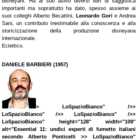
disneyani. Ha al suo attivo diversi libri di saggistica
importanti ma soprattutto ha dato, spesso assieme ai
suoi colleghi Alberto Becattini,
Leonardo Gori
e Andrea
Sani, un contributo inestimabile alla conoscenza e alla
storicizzazione della produzione disneyana
internazionale.
Eclettico.
DANIELE BARBIERI (1957)
> LoSpazioBianco" />>
LoSpazioBianco" />> LoSpazioBianco" />>
LoSpazioBianco" height="128" width="109"
alt="Essential 11: undici esperti di fumetto italiani
secondo Alberto Ponticelli >> LoSpazioBianco"