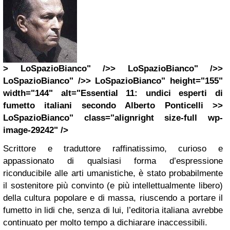
> LoSpazioBianco" />> LoSpazioBianco" />>
LoSpazioBianco" />> LoSpazioBianco" height="155"
width="144" alt="Essential 11: undici esperti di
fumetto italiani secondo Alberto Ponticelli >>
LoSpazioBianco" class="alignright size-full wp-
image-29242" />
Scrittore e traduttore raffinatissimo, curioso e
appassionato di qualsiasi forma d’espressione
riconducibile alle arti umanistiche, è stato probabilmente
il sostenitore più convinto (e più intellettualmente libero)
della cultura popolare e di massa, riuscendo a portare il
fumetto in lidi che, senza di lui, l’editoria italiana avrebbe
continuato per molto tempo a dichiarare inaccessibili.