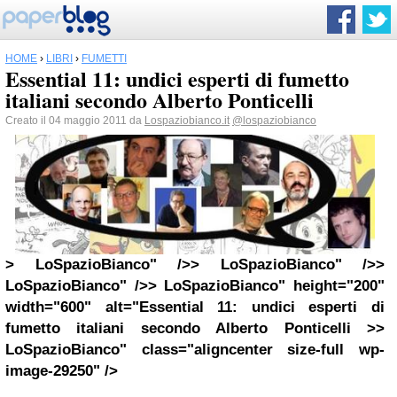
HOME
›
LIBRI
›
FUMETTI
Essential 11: undici esperti di fumetto
italiani secondo Alberto Ponticelli
Creato il 04 maggio 2011 da
Lospaziobianco.it
@lospaziobianco
> LoSpazioBianco" />> LoSpazioBianco" />>
LoSpazioBianco" />> LoSpazioBianco" height="200"
width="600" alt="Essential 11: undici esperti di
fumetto italiani secondo Alberto Ponticelli >>
LoSpazioBianco" class="aligncenter size-full wp-
image-29250" />