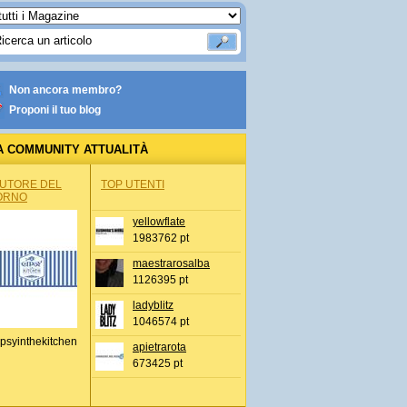
Non ancora membro?
Proponi il tuo blog
A COMMUNITY ATTUALITÀ
AUTORE DEL
TOP UTENTI
ORNO
yellowflate
1983762 pt
maestrarosalba
1126395 pt
ladyblitz
1046574 pt
psyinthekitchen
apietrarota
673425 pt