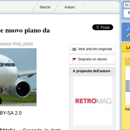
Giochi
Autori
i e nuovo piano da
agazine
@retr_online
L
Vedi articolo originale
L'
Segnala un abuso
GI
A proposito dell'autore
Agi
BY-SA 2.0