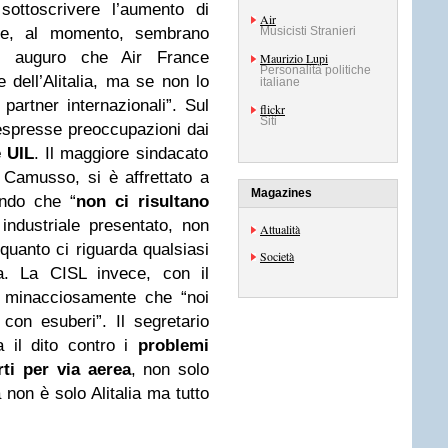
sottoscrivere l’aumento di
Air
ive, al momento, sembrano
Musicisti Stranieri
i auguro che Air France
Maurizio Lupi
Personalità politiche
e dell’Alitalia, ma se non lo
italiane
 partner internazionali”. Sul
flickr
Siti
 espresse preoccupazioni dai
e UIL
. Il maggiore sindacato
o Camusso, si è affrettato a
Magazines
ando che “
non ci risultano
 industriale presentato, non
Attualità
quanto ci riguarda qualsiasi
Società
ta. La CISL invece, con il
o minacciosamente che “noi
 con esuberi”. Il segretario
a il dito contro i
problemi
rti per via aerea
, non solo
ma non è solo Alitalia ma tutto