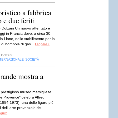
oristico a fabbrica
e due feriti
 Dolzani Un nuovo attentato è
ggi in Francia dove, a circa 30
da Lione, nello stabilimento per la
 di bombole di gas...
Leggere il
 Dolzani
NTERNAZIONALE
SOCIETÀ
,
grande mostra a
l prestigioso museo marsigliese
e Provence" celebra Alfred
1884-1973), una delle figure più
i dell' arte provenzale de...
eguito