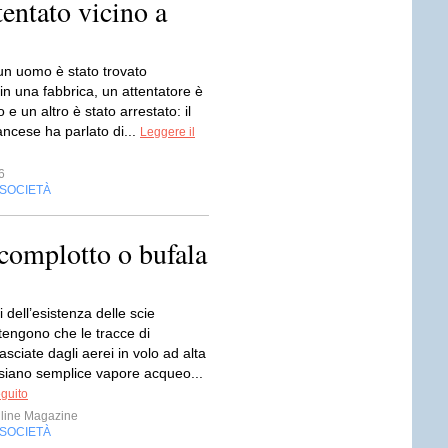
entato vicino a
 un uomo è stato trovato
in una fabbrica, un attentatore è
 e un altro è stato arrestato: il
ncese ha parlato di...
Leggere il
6
SOCIETÀ
 complotto o bufala
i dell’esistenza delle scie
tengono che le tracce di
sciate dagli aerei in volo ad alta
siano semplice vapore acqueo...
eguito
line Magazine
SOCIETÀ