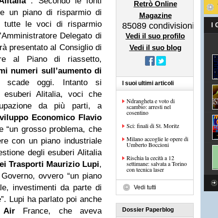
litalia
. Secondo le fonti
Retrò Online
be un piano di risparmio di
Magazine
 tutte le voci di risparmio
85089
condivisioni
I
’Amministratore Delegato di
Vedi il suo profilo
rrà presentato al Consiglio di
Vedi il suo blog
re al Piano di riassetto,
imi numeri sull’aumento di
e scade oggi. Intanto si
I suoi ultimi articoli
 esuberi Alitalia, voci che
Ndrangheta e voto di
upazione da più parti, a
scambio: arresti nel
cosentino
Sviluppo Economico Flavio
Sci: finali di St. Moritz
ne “un grosso problema, che
Milano accoglie le opere di
re con un piano industriale
Umberto Boccioni
stione degli esuberi Alitalia
Rischia la cecità a 12
ei Trasporti Maurizio Lupi
,
settimane: salvata a Torino
con tecnica laser
l Governo, ovvero “un piano
le, investimenti da parte di
Vedi tutti
e”. Lupi ha parlato poi anche
n
Air
France, che aveva
Dossier Paperblog