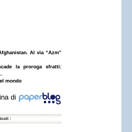
 Afghanistan. Al via “Azm”
ade la proroga sfratti:
..
 del mondo
ina di
icoli :