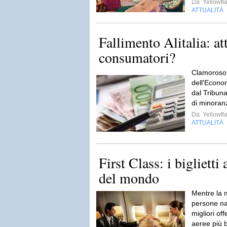
Da
Yellowfla
ATTUALITÀ
Fallimento Alitalia: att
consumatori?
Clamoroso. 
dell'Econo
dal Tribunal
di minoranz
Da
Yellowfla
ATTUALITÀ
First Class: i biglietti
del mondo
Mentre la 
persone nav
migliori off
aeree più 