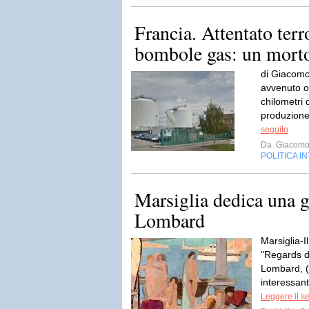
Francia. Attentato terr
bombole gas: un morto 
di Giacomo
avvenuto o
chilometri 
produzione
seguito
Da
Giacomo
POLITICA I
Marsiglia dedica una 
Lombard
Marsiglia-I
"Regards d
Lombard, (
interessant
Leggere il s