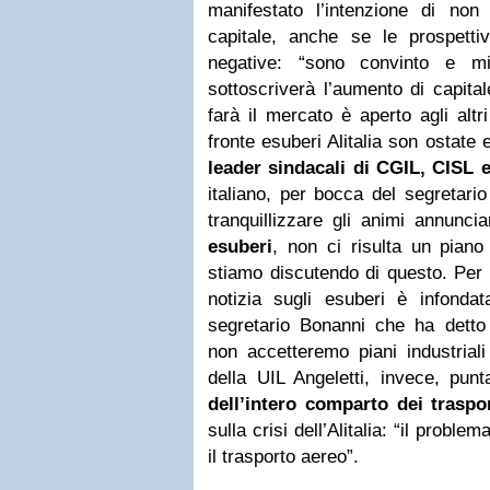
manifestato l’intenzione di non 
capitale, anche se le prospett
negative: “sono convinto e m
sottoscriverà l’aumento di capital
farà il mercato è aperto agli altri
fronte esuberi Alitalia son ostate
leader sindacali di CGIL, CISL 
italiano, per bocca del segretari
tranquillizzare gli animi annunci
esuberi
, non ci risulta un piano
stiamo discutendo di questo. Per 
notizia sugli esuberi è infonda
segretario Bonanni che ha dett
non accetteremo piani industriali
della UIL Angeletti, invece, punt
dell’intero comparto dei traspo
sulla crisi dell’Alitalia: “il proble
il trasporto aereo”.