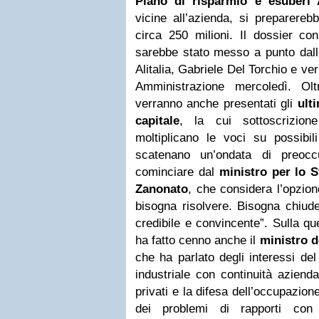
Piano di risparmio e esuberi A
vicine all’azienda, si preparereb
circa 250 milioni. Il dossier con
sarebbe stato messo a punto dall
Alitalia, Gabriele Del Torchio e ve
Amministrazione mercoledì. Olt
verranno anche presentati gli
ult
capitale
, la cui sottoscrizion
moltiplicano le voci su possibili
scatenano un’ondata di preocc
cominciare dal
ministro per lo 
Zanonato
, che considera l’opzio
bisogna risolvere. Bisogna chiude
credibile e convincente”. Sulla que
ha fatto cenno anche il
ministro d
che ha parlato degli interessi de
industriale con continuità azienda
privati e la difesa dell’occupazion
dei problemi di rapporti co