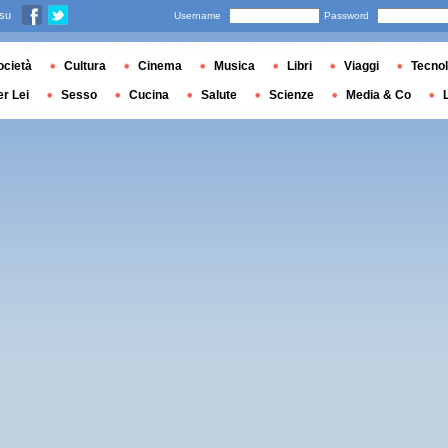
 su
Username
Password
ocietà
Cultura
Cinema
Musica
Libri
Viaggi
Tecnol
er Lei
Sesso
Cucina
Salute
Scienze
Media & Co