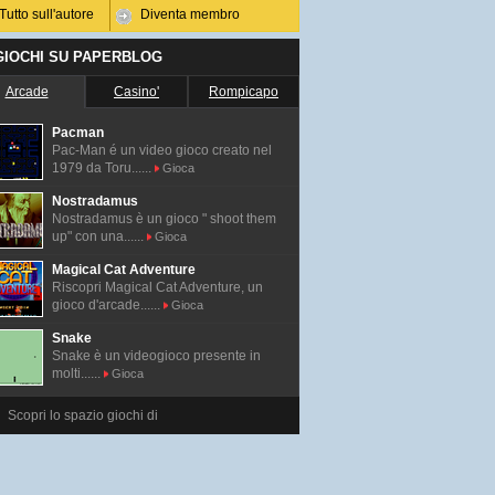
Tutto sull'autore
Diventa membro
 GIOCHI SU PAPERBLOG
Arcade
Casino'
Rompicapo
Pacman
Pac-Man é un video gioco creato nel
1979 da Toru......
Gioca
Nostradamus
Nostradamus è un gioco " shoot them
up" con una......
Gioca
Magical Cat Adventure
Riscopri Magical Cat Adventure, un
gioco d'arcade......
Gioca
Snake
Snake è un videogioco presente in
molti......
Gioca
Scopri lo spazio giochi di