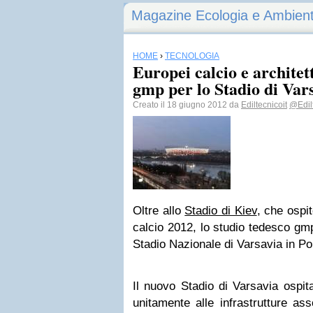
Magazine Ecologia e Ambien
HOME
›
TECNOLOGIA
Europei calcio e architett
gmp per lo Stadio di Var
Creato il 18 giugno 2012 da
Ediltecnicoit
@Edil
Oltre allo
Stadio di Kiev
, che ospit
calcio 2012, lo studio tedesco gm
Stadio Nazionale di Varsavia in Po
Il nuovo Stadio di Varsavia ospita
unitamente alle infrastrutture as