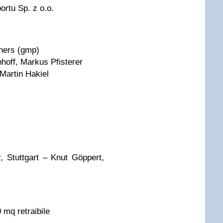
rtu Sp. z o.o.
ners (gmp)
hoff, Markus Pfisterer
 Martin Hakiel
 Stuttgart – Knut Göppert,
 mq retraibile