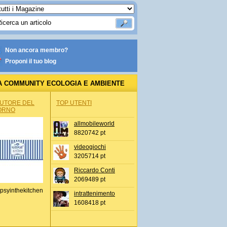
Non ancora membro?
Proponi il tuo blog
A COMMUNITY ECOLOGIA E AMBIENTE
AUTORE DEL
TOP UTENTI
ORNO
allmobileworld
8820742 pt
videogiochi
3205714 pt
Riccardo Conti
2069489 pt
psyinthekitchen
intrattenimento
1608418 pt