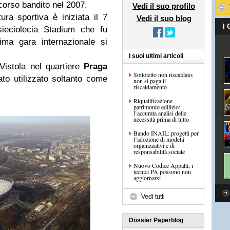
oncorso bandito nel 2007.
Vedi il suo profilo
ura sportiva è iniziata il 7
Vedi il suo blog
I
sieciolecia Stadium che fu
tima gara internazionale si
I suoi ultimi articoli
Vistola nel quartiere
Praga
Sottotetto non riscaldato:
ato utilizzato soltanto come
non si paga il
riscaldamento
Riqualificazione
patrimonio edilizio:
l’accurata analisi delle
necessità prima di tutto
Bando INAIL: progetti per
l’adozione di modelli
organizzativi e di
responsabilità sociale
Nuovo Codice Appalti, i
tecnici PA possono non
aggiornarsi
Vedi tutti
Dossier Paperblog