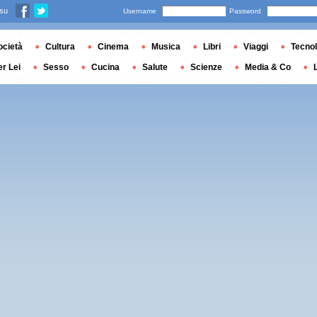
 su
Username
Password
ocietà
Cultura
Cinema
Musica
Libri
Viaggi
Tecnol
er Lei
Sesso
Cucina
Salute
Scienze
Media & Co