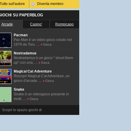
Tutto sull'autore
Diventa membro
 GIOCHI SU PAPERBLOG
Arcade
Casino'
Rompicapo
Pacman
Pac-Man é un video gioco creato nel
1979 da Toru......
Gioca
Nostradamus
Nostradamus è un gioco " shoot them
up" con una......
Gioca
Magical Cat Adventure
Riscopri Magical Cat Adventure, un
gioco d'arcade......
Gioca
Snake
Snake è un videogioco presente in
molti......
Gioca
Scopri lo spazio giochi di