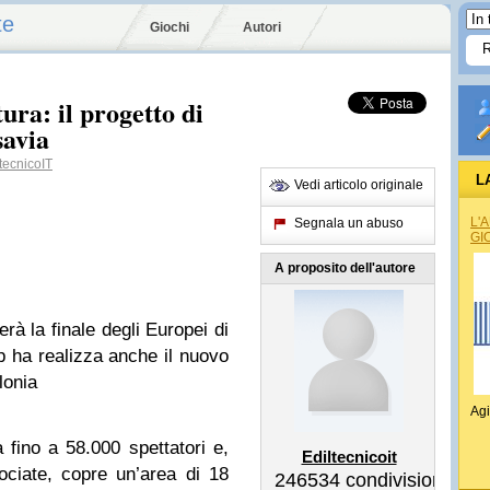
te
Giochi
Autori
ura: il progetto di
savia
tecnicoIT
L
Vedi articolo originale
L'
Segnala un abuso
GI
A proposito dell'autore
erà la finale degli Europei di
p ha realizza anche il nuovo
lonia
Agi
 fino a 58.000 spettatori e,
Ediltecnicoit
sociate, copre un’area di 18
246534
condivisioni