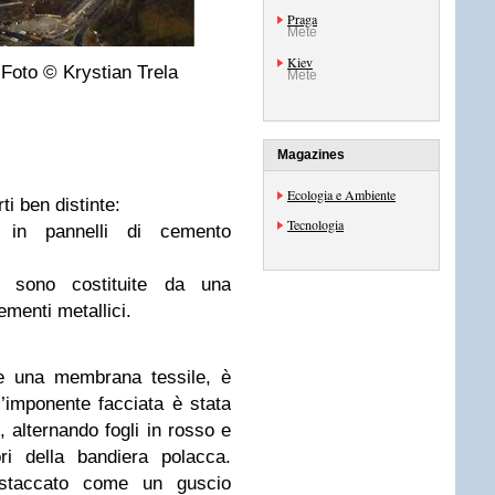
Praga
Mete
Kiev
. Foto © Krystian Trela
Mete
Magazines
Ecologia e Ambiente
i ben distinte:
Tecnologia
 in pannelli di cemento
sono costituite da una
ementi metallici.
te una membrana tessile, è
l’imponente facciata è stata
, alternando fogli in rosso e
ri della bandiera polacca.
distaccato come un guscio