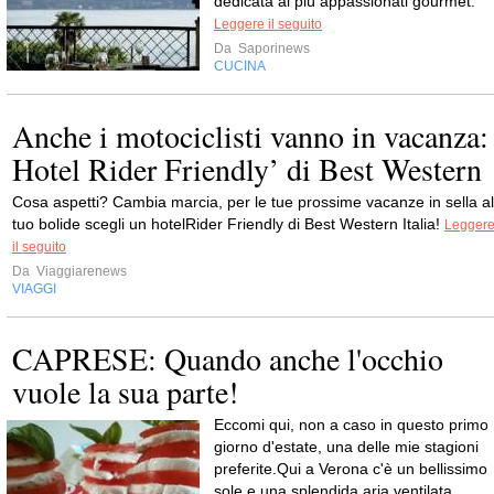
dedicata ai più appassionati gourmet.
Leggere il seguito
Da
Saporinews
CUCINA
Anche i motociclisti vanno in vacanza:
Hotel Rider Friendly’ di Best Western
Cosa aspetti? Cambia marcia, per le tue prossime vacanze in sella al
tuo bolide scegli un hotelRider Friendly di Best Western Italia!
Legger
il seguito
Da
Viaggiarenews
VIAGGI
CAPRESE: Quando anche l'occhio
vuole la sua parte!
Eccomi qui, non a caso in questo primo
giorno d'estate, una delle mie stagioni
preferite.Qui a Verona c'è un bellissimo
sole e una splendida aria ventilata.