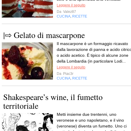
Leggere il seguito
Da
Valez87
CUCINA
RICETTE
,
|⇨ Gelato di mascarpone
Il mascarpone è un formaggio ricavato
dalla lavorazione di panna e acido citric
o acido acetico. È tipico di alcune zone
della Lombardia (in particolare Lodi...
Leggere il seguito
Da
Piac3r
CUCINA
RICETTE
,
Shakespeare’s wine, il fumetto
territoriale
Metti insieme due trentenni, uno
veronese e uno napoletano, e il vino
(veronese) diventa un fumetto. Uno ci