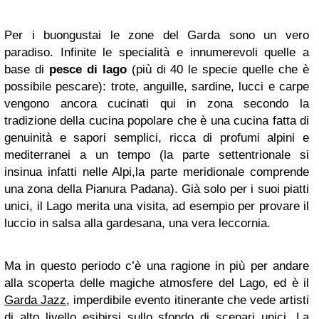
Per i buongustai le zone del Garda sono un vero
paradiso. Infinite le specialità e innumerevoli quelle a
base di
pesce di lago
(più di 40 le specie quelle che è
possibile pescare): trote, anguille, sardine, lucci e carpe
vengono ancora cucinati qui in zona secondo la
tradizione della cucina popolare che è una cucina fatta di
genuinità e sapori semplici, ricca di profumi alpini e
mediterranei a un tempo (la parte settentrionale si
insinua infatti nelle Alpi,la parte meridionale comprende
una zona della Pianura Padana). Già solo per i suoi piatti
unici, il Lago merita una visita, ad esempio per provare il
luccio in salsa alla gardesana, una vera leccornia.
Ma in questo periodo c’è una ragione in più per andare
alla scoperta delle magiche atmosfere del Lago, ed è il
Garda Jazz
, imperdibile evento itinerante che vede artisti
di alto livello esibirsi sullo sfondo di scenari unici. La