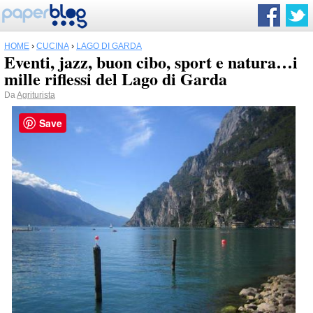
HOME
›
CUCINA
›
LAGO DI GARDA
Eventi, jazz, buon cibo, sport e natura…i
mille riflessi del Lago di Garda
Da
Agriturista
Save