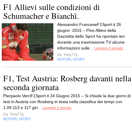
F1 Allievi sulle condizioni di
Schumacher e Bianchì.
Alessandro FranceseF1Sport.it 26
giugno 2015 – Pino Allievi della
Gazzetta dello Sport ha riportato ieri
durante una trasmissione TV alcune
informazioni sulle...
Leggere il seguito
Da
Tony77g
MOTORI
SPORT
,
F1, Test Austria: Rosberg davanti nella
seconda giornata
Pierpaolo VerriF1Sport.it 24 Giugno 2015 – Si chiude la due giorni di
test in Austria con Rosberg in testa nella classifica dei tempi con
1.09.113 e 117 giri...
Leggere il seguito
Da
Tony77g
MOTORI
SPORT
,