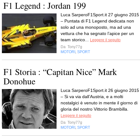
F1 Legend : Jordan 199
Luca SarperoF1Sport.it 27 giugno 2015
– Puntata di F1 Legend dedicata non
solo ad una monoposto, ma ad una
vettura che ha segnato l’apice per un
team storico...
Leggere il seguito
Da
Tony77g
MOTORI
SPORT
,
F1 Storia : “Capitan Nice” Mark
Donohue
Luca SarperoF1Sport.it 26 giugno 2015
– Si va via dall’Austria, e a molti
nostalgici è venuto in mente il giorno di
gloria del nostro Vittorio Brambilla.
Leggere il seguito
Da
Tony77g
MOTORI
SPORT
,