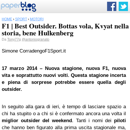
HOME
›
SPORT
›
MOTORI
F1 | Best Outsider. Bottas vola, Kvyat nella
storia, bene Hulkenberg
Da
Tony77g
@antoniogranato
Simone CorradengoF1Sport.it
17 marzo 2014 – Nuova stagione, nuova F1, nuova
vita e soprattutto nuovi volti. Questa stagione incerta
e piena di sorprese potrebbe essere quella degli
outsider.
In seguito alla gara di ieri, è tempo di lasciare spazio a
chi ha stupito o a chi si è confermato ancora una volta il
miglior outsider del weekend
. Tanti i nomi dei
piloti
che hanno ben figurato alla prima uscita stagionale ma,