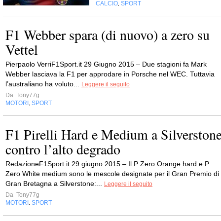
CALCIO
SPORT
,
F1 Webber spara (di nuovo) a zero su
Vettel
Pierpaolo VerriF1Sport.it 29 Giugno 2015 – Due stagioni fa Mark
Webber lasciava la F1 per approdare in Porsche nel WEC. Tuttavia
l’australiano ha voluto...
Leggere il seguito
Da
Tony77g
MOTORI
SPORT
,
F1 Pirelli Hard e Medium a Silverston
contro l’alto degrado
RedazioneF1Sport.it 29 giugno 2015 – Il P Zero Orange hard e P
Zero White medium sono le mescole designate per il Gran Premio di
Gran Bretagna a Silverstone:...
Leggere il seguito
Da
Tony77g
MOTORI
SPORT
,