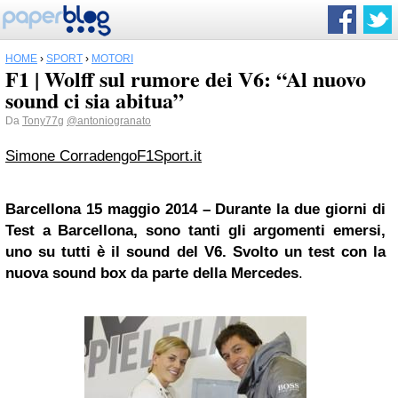
HOME
›
SPORT
›
MOTORI
F1 | Wolff sul rumore dei V6: “Al nuovo
sound ci sia abitua”
Da
Tony77g
@antoniogranato
Simone Corradengo
F1Sport.it
Barcellona
15 maggio 2014 – Durante la due giorni di
Test a Barcellona, sono tanti gli argomenti emersi,
uno su tutti è il sound del V6. Svolto un test con la
nuova sound box da parte della Mercedes
.