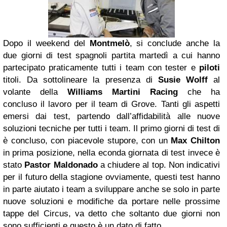
Dopo il weekend del
Montmelò
, si conclude anche la
due giorni di test spagnoli partita martedì a cui hanno
partecipato praticamente tutti i team con tester e
piloti
titoli. Da sottolineare la presenza di
Susie Wolff
al
volante della
Williams
Martini
Racing
che ha
concluso il lavoro per il team di Grove. Tanti gli aspetti
emersi dai test, partendo dall’affidabilità alle nuove
soluzioni tecniche per tutti i team. Il primo giorni di test di
è concluso, con piacevole stupore, con un
Max Chilton
in prima posizione, nella econda giornata di test invece è
stato
Pastor Maldonado
a chiudere al top. Non indicativi
per il futuro della stagione ovviamente, questi test hanno
in parte aiutato i team a sviluppare anche se solo in parte
nuove soluzioni e modifiche da portare nelle prossime
tappe del Circus, va detto che soltanto due giorni non
sono sufficienti e questo è un dato di fatto.