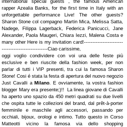
international special guests , the famous American
rapper Azealia Banks, for the first time in Italy with an
unforgettable performance Live! The other guests?
Sharon Stone col compagno Martin Mica, Melissa Satta,
Nadege, Filippa Lagerback, Federica Panicucci, Jane
Alexander, Paola Maugeri, Chiara Iezzi, Malena Costa e
many other Here is my invitation card!-----------------------
---------------------------Ciao carissime,
oggi voglio condividere con voi una delle feste più
esclusive e ben riuscite della fashion week, per non
parlar di tutti i VIP presenti, tra cui la famosa Sharon
Stone! Cosi é stata la festa di apertura del nuovo negozio
Just Cavalli a
Milano
. E ovviamente, la vostra fashion
blogger Mary era presente;)!! La linea giovane di Cavalli
ha aperto uno spazio da 450 metri quadrati su due livelli
che ospita tutte le collezioni del brand, dal prêt-à-porter
femminile e maschile agli accessori, passando per
occhiali, bijoux, orologi e intimo. Tutto questo in Corso
Matteotti vicino la famosa via dello shopping