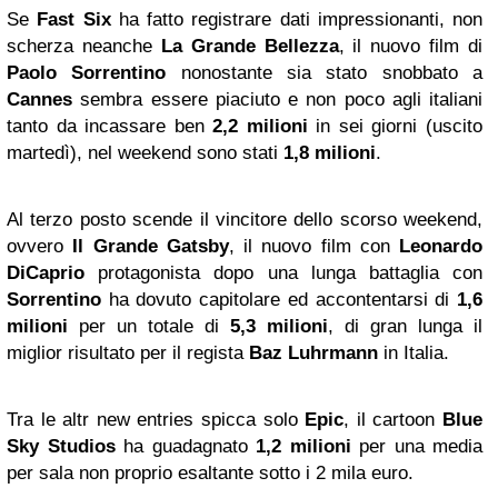
Se
Fast Six
ha fatto registrare dati impressionanti, non
scherza neanche
La Grande Bellezza
, il nuovo film di
Paolo Sorrentino
nonostante sia stato snobbato a
Cannes
sembra essere piaciuto e non poco agli italiani
tanto da incassare ben
2,2 milioni
in sei giorni (uscito
martedì), nel weekend sono stati
1,8 milioni
.
Al terzo posto scende il vincitore dello scorso weekend,
ovvero
Il Grande Gatsby
, il nuovo film con
Leonardo
DiCaprio
protagonista dopo una lunga battaglia con
Sorrentino
ha dovuto capitolare ed accontentarsi di
1,6
milioni
per un totale di
5,3 milioni
, di gran lunga il
miglior risultato per il regista
Baz Luhrmann
in Italia.
Tra le altr new entries spicca solo
Epic
, il cartoon
Blue
Sky
Studios
ha guadagnato
1,2 milioni
per una media
per sala non proprio esaltante sotto i 2 mila euro.