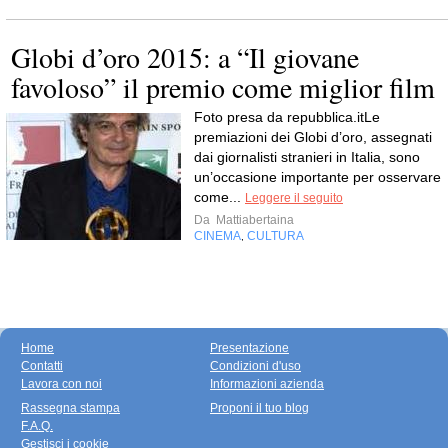
Globi d’oro 2015: a “Il giovane
favoloso” il premio come miglior film
Foto presa da repubblica.itLe
premiazioni dei Globi d’oro, assegnati
dai giornalisti stranieri in Italia, sono
un’occasione importante per osservare
come...
Leggere il seguito
Da
Mattiabertaina
CINEMA
CULTURA
,
Home
Presentazione
Contatti
Condizioni d'uso
Lavora con noi
Informazioni azienda
Rassegna stampa
Proponi il tuo blog
F.A.Q.
Gestisci i cookie