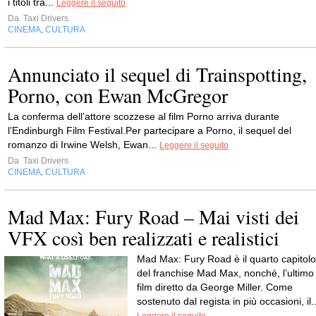
i titoli tra...
Leggere il seguito
Da
Taxi Drivers
CINEMA
CULTURA
,
Annunciato il sequel di Trainspotting,
Porno, con Ewan McGregor
La conferma dell’attore scozzese al film Porno arriva durante
l’Endinburgh Film Festival.Per partecipare a Porno, il sequel del
romanzo di Irwine Welsh, Ewan...
Leggere il seguito
Da
Taxi Drivers
CINEMA
CULTURA
,
Mad Max: Fury Road – Mai visti dei
VFX così ben realizzati e realistici
Mad Max: Fury Road è il quarto capitolo
del franchise Mad Max, nonché, l’ultimo
film diretto da George Miller. Come
sostenuto dal regista in più occasioni, il..