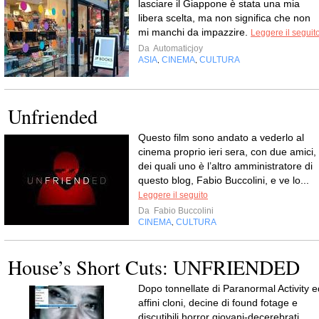
lasciare il Giappone è stata una mia
libera scelta, ma non significa che non
mi manchi da impazzire.
Leggere il seguit
Da
Automaticjoy
ASIA
CINEMA
CULTURA
,
,
Unfriended
Questo film sono andato a vederlo al
cinema proprio ieri sera, con due amici,
dei quali uno è l’altro amministratore di
questo blog, Fabio Buccolini, e ve lo...
Leggere il seguito
Da
Fabio Buccolini
CINEMA
CULTURA
,
House’s Short Cuts: UNFRIENDED
Dopo tonnellate di Paranormal Activity e
affini cloni, decine di found fotage e
discutibili horror giovani-decerebrati