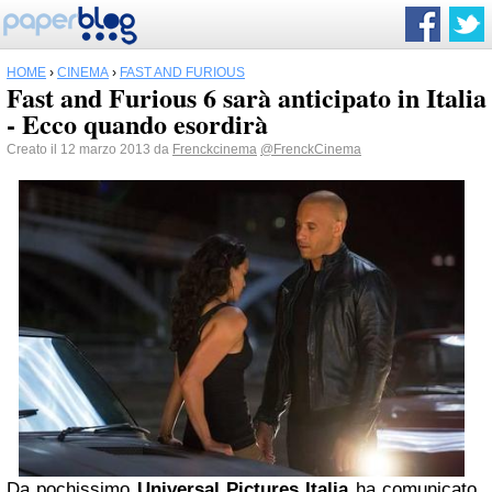
HOME
›
CINEMA
›
FAST AND FURIOUS
Fast and Furious 6 sarà anticipato in Italia
- Ecco quando esordirà
Creato il 12 marzo 2013 da
Frenckcinema
@FrenckCinema
Da pochissimo
Universal Pictures Italia
ha comunicato