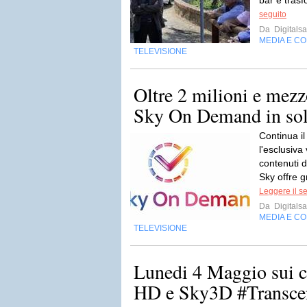
bar e trasf
seguito
Da
Digitalsa
MEDIA E C
TELEVISIONE
Oltre 2 milioni e mez
Sky On Demand in soli
Continua i
l'esclusiva
contenuti 
Sky offre gr
Leggere il s
Da
Digitalsa
MEDIA E C
TELEVISIONE
Lunedi 4 Maggio sui 
HD e Sky3D #Transce