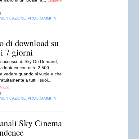
ormarlo in un locale "a...
Leggere il
t
OMUNICAZIONE
PROGRAMMI TV
,
,
zo di download su
 7 giorni
l successo di Sky On Demand,
 videoteca con oltre 2.500
da vedere quando si vuole e che
atuitamente a tutti i suoi...
eguito
t
OMUNICAZIONE
PROGRAMMI TV
,
,
canali Sky Cinema
ndence