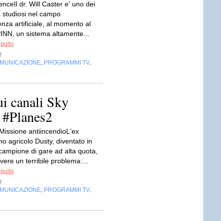
ceIl dr. Will Caster e' uno dei
nti studiosi nel campo
genza artificiale, al momento al
PINN, un sistema altamente...
eguito
t
OMUNICAZIONE
PROGRAMMI TV
,
,
i canali Sky
 #Planes2
 Missione antiincendioL'ex
o agricolo Dusty, diventato in
campione di gare ad alta quota,
vere un terribile problema:...
eguito
t
OMUNICAZIONE
PROGRAMMI TV
,
,