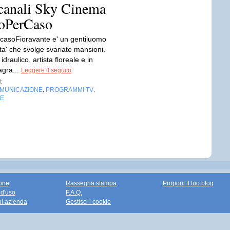
 canali Sky Cinema
loPerCaso
 casoFioravante e' un gentiluomo
ta' che svolge svariate mansioni.
, idraulico, artista floreale e in
agra...
Leggere il seguito
t
OMUNICAZIONE
PROGRAMMI TV
,
,
NE
one
Rassegna stampa
Proponi il tuo blog
 d'uso
F.A.Q.
ni azienda
Gestisci i cookie