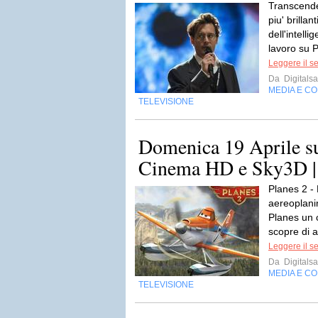
Transcenden
piu' brilla
dell'intelli
lavoro su 
Leggere il s
Da
Digitalsa
MEDIA E C
TELEVISIONE
Domenica 19 Aprile su
Cinema HD e Sky3D |
Planes 2 -
aereoplanin
Planes un 
scopre di a
Leggere il s
Da
Digitalsa
MEDIA E C
TELEVISIONE