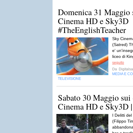
Domenica 31 Maggio s
Cinema HD e Sky3D
#TheEnglishTeacher
Sky Cinema
(Satred) T
e' un'inseg
liceo di Ki
seguito
Da
Digitalsa
MEDIA E C
TELEVISIONE
Sabato 30 Maggio sui 
Cinema HD e Sky3D 
I Delitti 
(Filippo Ti
abbandonato