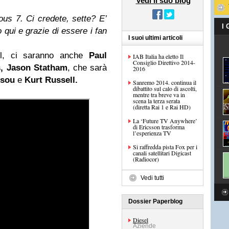
Vedi il suo blog
ous 7. Ci credete, sette? E’
I
 qui e grazie di essere i fan
I suoi ultimi articoli
el, ci saranno anche
Paul
IAB Italia ha eletto Il
Consiglio Direttivo 2014-
s, Jason Statham
, che sarà
2016
nsou
e
Kurt Russell
.
Sanremo 2014. continua il
dibattito sul calo di ascolti,
mentre tra breve va in
scena la terza serata
(diretta Rai 1 e Rai HD)
La ‘Future TV Anywhere’
di Ericsson trasforma
l’esperienza TV
Si raffredda pista Fox per i
canali satellitari Digicast
(Radiocor)
Vedi tutti
Dossier Paperblog
Diesel
Aziende