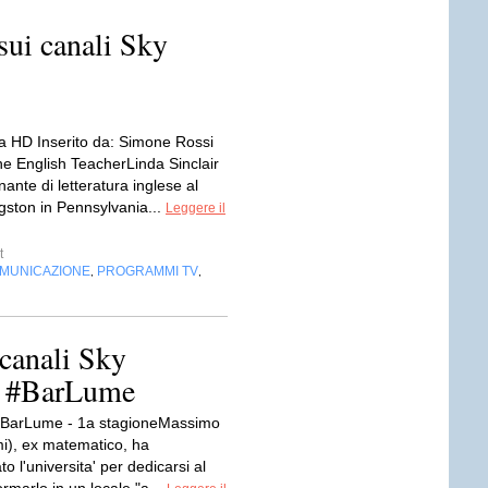
ui canali Sky
 HD Inserito da: Simone Rossi
he English TeacherLinda Sinclair
nante di letteratura inglese al
ngston in Pennsylvania...
Leggere il
t
OMUNICAZIONE
PROGRAMMI TV
,
,
canali Sky
| #BarLume
del BarLume - 1a stagioneMassimo
mi), ex matematico, ha
 l'universita' per dedicarsi al