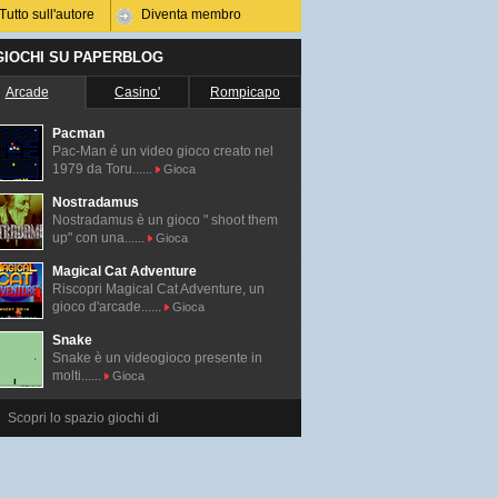
Tutto sull'autore
Diventa membro
 GIOCHI SU PAPERBLOG
Arcade
Casino'
Rompicapo
Pacman
Pac-Man é un video gioco creato nel
1979 da Toru......
Gioca
Nostradamus
Nostradamus è un gioco " shoot them
up" con una......
Gioca
Magical Cat Adventure
Riscopri Magical Cat Adventure, un
gioco d'arcade......
Gioca
Snake
Snake è un videogioco presente in
molti......
Gioca
Scopri lo spazio giochi di