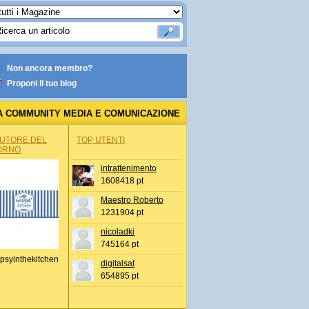
Non ancora membro?
Proponi il tuo blog
A COMMUNITY MEDIA E COMUNICAZIONE
AUTORE DEL
TOP UTENTI
ORNO
intrattenimento
1608418 pt
Maestro Roberto
1231904 pt
nicoladki
745164 pt
psyinthekitchen
digitalsat
654895 pt