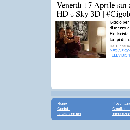
Venerdi 17 Aprile sui
HD e Sky 3D | #Gigo
Gigolò per
di mezza e
Elettricista
tempi di m
Da
Digitalsa
MEDIA E C
TELEVISIO
Home
Presentazi
Contatti
Condizioni
Lavora con noi
Informazio