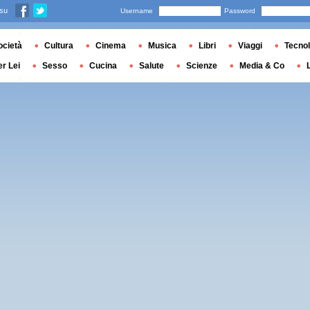
 su
Username
Password
ocietà
Cultura
Cinema
Musica
Libri
Viaggi
Tecnol
er Lei
Sesso
Cucina
Salute
Scienze
Media & Co