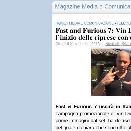
Magazine Media e Comunica
HOME
›
MEDIA E COMUNICAZIONE
›
TELEVI
Fast and Furious 7: Vin 
l’inizio delle riprese co
Creato il 21 settembre 2013 da
Nicoladki
@Nic
Fast & Furious 7 uscirà in Itali
campagna promozionale di Vin Dies
prime immagini dal set, ha deciso 
nel quale dichiara che sono uffici