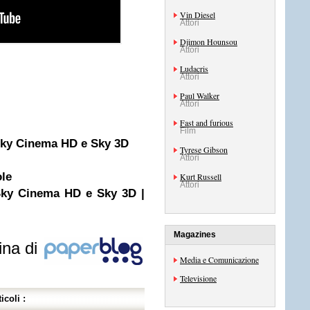
Vin Diesel
Attori
Djimon Hounsou
Attori
Ludacris
Attori
Paul Walker
Attori
Fast and furious
Film
 Sky Cinema HD e Sky 3D
Tyrese Gibson
Attori
ole
Kurt Russell
Attori
 Sky Cinema HD e Sky 3D |
Magazines
ina di
Media e Comunicazione
Televisione
icoli :