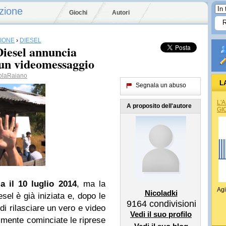
zione
Giochi
Autori
SIONE
›
DIESEL
Diesel annuncia
n un videomessaggio
olaRaiano
L
Segnala un abuso
L'
A proposito dell'autore
GI
a il 10 luglio 2014
, ma la
Agi
Nicoladki
el è già iniziata e, dopo le
9164
condivisioni
di rilasciare un vero e video
Vedi il suo profilo
almente cominciate le riprese