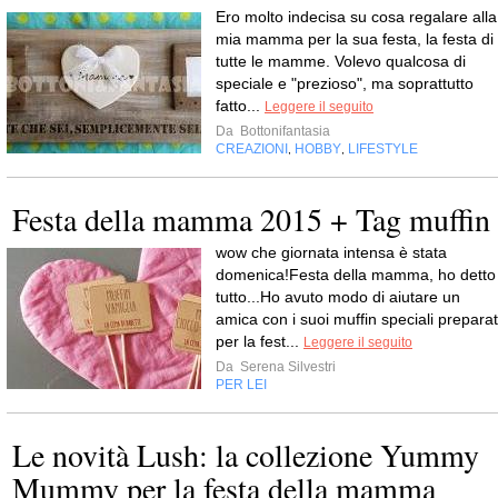
Ero molto indecisa su cosa regalare alla
mia mamma per la sua festa, la festa di
tutte le mamme. Volevo qualcosa di
speciale e "prezioso", ma soprattutto
fatto...
Leggere il seguito
Da
Bottonifantasia
CREAZIONI
HOBBY
LIFESTYLE
,
,
Festa della mamma 2015 + Tag muffin
wow che giornata intensa è stata
domenica!Festa della mamma, ho detto
tutto...Ho avuto modo di aiutare un
amica con i suoi muffin speciali preparat
per la fest...
Leggere il seguito
Da
Serena Silvestri
PER LEI
Le novità Lush: la collezione Yummy
Mummy per la festa della mamma